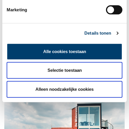
Archeologisch minimuseum De Waterwolf. Foto: Gerke van de Hoef.
Marketing
Goudschat en sarcofaag
In het museum kom je ook meer te weten over de
legendarische
goudschat van Etersheim en de sarcofaag
die in 2009 voor de
Details tonen
kust werd opgedoken.
Eerder werd in het Markermeer vlakbij het huidige dorp
Alle cookies toestaan
Etersheim een
stenen sarcofaag
gevonden uit de Middeleeuwen.
Duikers en archeologen brachten de kist en de prachtig versierde
deksel
boven water
. Je kunt deze sarcofaag zien in de vaste
Selectie toestaan
tentoonstelling van Archeologiemuseum Huis van Hilde.
Alleen noodzakelijke cookies