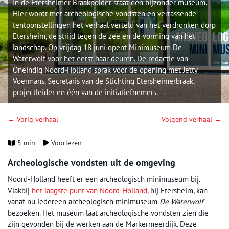
In de Etersheimer Braakpolder staat een bijzonder museum.
Hier wordt met archeologische vondsten en verrassende
tentoonstellingen het verhaal verteld van het verdronken dorp
Etersheim, de strijd tegen de zee en de vorming van het
landschap. Op vrijdag 18 juni opent Minimuseum De
Waterwolf voor het eerst haar deuren. De redactie van
Oneindig Noord-Holland sprak voor de opening met Jetty
Voermans, Secretaris van de Stichting Etersheimerbraak,
projectleider en één van de initiatiefnemers.
← Vorig verhaal
Volgend verhaal →
5 min
Voorlezen
Archeologische vondsten uit de omgeving
Noord-Holland heeft er een archeologisch minimuseum bij.
Vlakbij
het laagste punt van Noord-Holland,
bij Etersheim, kan
vanaf nu iedereen archeologisch minimuseum
De Waterwolf
bezoeken. Het museum laat archeologische vondsten zien die
zijn gevonden bij de werken aan de Markermeerdijk. Deze