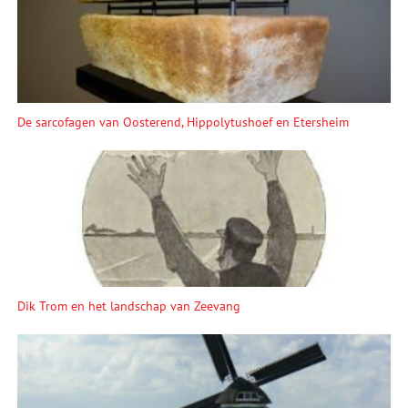
De sarcofagen van Oosterend, Hippolytushoef en Etersheim
Dik Trom en het landschap van Zeevang