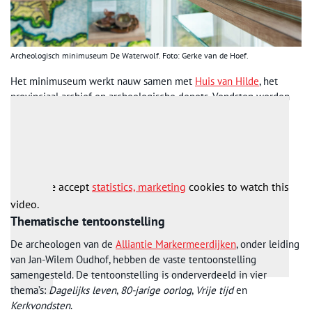
Archeologisch minimuseum De Waterwolf. Foto: Gerke van de Hoef.
Het minimuseum werkt nauw samen met
Huis van Hilde
, het
provinciaal archief en archeologische depots. Vondsten worden
eerst naar het archeologisch depot gebracht. Hier worden ze
geanalyseerd, schoongemaakt, geregistreerd en beschreven.
Daarna wordt er een selectie gemaakt die in het minimuseum
wordt getoond.
Please accept
statistics, marketing
cookies to watch this
video.
Thematische tentoonstelling
De archeologen van de
Alliantie Markermeerdijken
, onder leiding
van Jan-Wilem Oudhof, hebben de vaste tentoonstelling
samengesteld. De tentoonstelling is onderverdeeld in vier
thema’s:
Dagelijks leven
,
80-jarige oorlog
,
Vrije tijd
en
Kerkvondsten
.