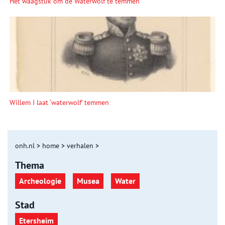
Het waagstuk om de Waterwolf te temmen
Willem I laat ‘waterwolf’ temmen
onh.nl
>
home
>
verhalen
>
Thema
Archeologie
Musea
Water
Stad
Etersheim