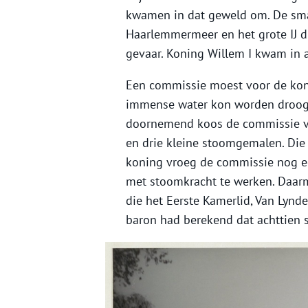
kwamen in dat geweld om. De smal
Haarlemmermeer en het grote IJ d
gevaar. Koning Willem I kwam in a
Een commissie moest voor de koni
immense water kon worden droog g
doornemend koos de commissie v
en drie kleine stoomgemalen. Die
koning vroeg de commissie nog ee
met stoomkracht te werken. Daar
die het Eerste Kamerlid, Van Lyn
baron had berekend dat achttien