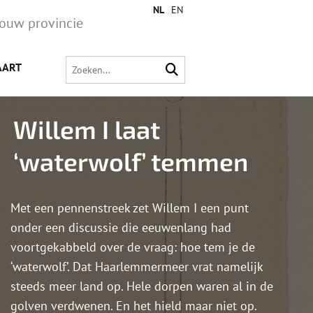
NL
EN
jouw provincie
AART
Willem I laat
‘waterwolf’ temmen
Met een pennenstreek zet Willem I een punt
onder een discussie die eeuwenlang had
voortgekabbeld over de vraag: hoe tem je de
‘waterwolf’. Dat Haarlemmermeer vrat namelijk
steeds meer land op. Hele dorpen waren al in de
golven verdwenen. En het hield maar niet op.