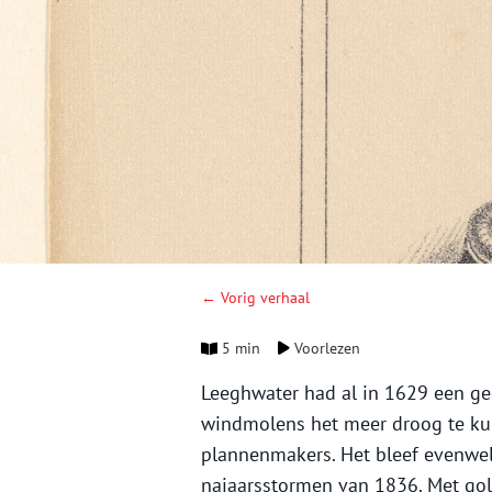
← Vorig verhaal
5 min
Voorlezen
Leeghwater had al in 1629 een ge
windmolens het meer droog te kun
plannenmakers. Het bleef evenwel 
najaarsstormen van 1836. Met go