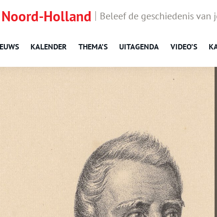
 Noord-Holland
Beleef de geschiedenis van 
IEUWS
KALENDER
THEMA’S
UITAGENDA
VIDEO’S
K