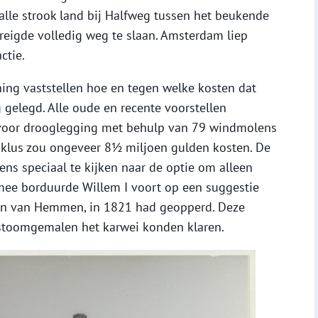
le strook land bij Halfweg tussen het beukende
reigde volledig weg te slaan. Amsterdam liep
ctie.
ng vaststellen hoe en tegen welke kosten dat
elegd. Alle oude en recente voorstellen
oor drooglegging met behulp van 79 windmolens
 klus zou ongeveer 8½ miljoen gulden kosten. De
ns speciaal te kijken naar de optie om alleen
mee borduurde Willem I voort op een suggestie
den van Hemmen, in 1821 had geopperd. Deze
 stoomgemalen het karwei konden klaren.