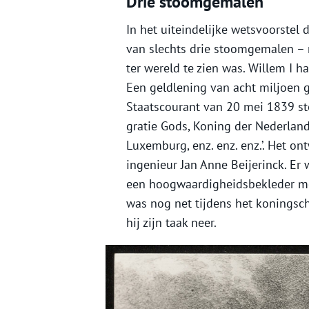
Drie stoomgemalen
In het uiteindelijke wetsvoorstel
van slechts drie stoomgemalen –
ter wereld te zien was. Willem I h
Een geldlening van acht miljoen 
Staatscourant van 20 mei 1839 ston
gratie Gods, Koning der Nederland
Luxemburg, enz. enz. enz.’. Het 
ingenieur Jan Anne Beijerinck. Er 
een hoogwaardigheidsbekleder met
was nog net tijdens het koningsch
hij zijn taak neer.