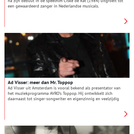
na zijn debuut in de speelfilm Ciske de Rat (1984) uitgroeit tot
een gewaardeerd zanger in Nederlandse musicals.
Ad Visser: meer dan Mr. Toppop
Ad Visser uit Amsterdam is vooral bekend als presentator van
het muziekprogramma AVRO’s Toppop. Hij ontwikkelt zich
daarnaast tot singer-songwriter en eigenzinnig en veelzijdig
‘Multi-Media Performer’ waarbij zijn interesse uitgaat naar
muziek in combinatie met moderne technologie en
bewustzijnsverruiming.