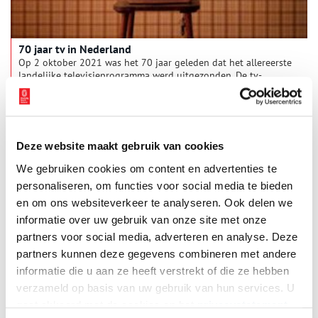
70 jaar tv in Nederland
Op 2 oktober 2021 was het 70 jaar geleden dat het allereerste
landelijke televisieprogramma werd uitgezonden. De tv-
uitzendingen kwamen de eerste jaren uit Bussum, pas later
kwam in Hilversum het Omroepkwartier (nu Media Park) in
beeld.
Deze website maakt gebruik van cookies
We gebruiken cookies om content en advertenties te
personaliseren, om functies voor social media te bieden
en om ons websiteverkeer te analyseren. Ook delen we
informatie over uw gebruik van onze site met onze
partners voor social media, adverteren en analyse. Deze
partners kunnen deze gegevens combineren met andere
Van KRO naar KROon: wonen in radiohistorie
informatie die u aan ze heeft verstrekt of die ze hebben
Wonen in een oude radiostudio, dat is sinds kort mogelijk in
verzameld op basis van uw gebruik van hun services. U
het voormalig gebouw van de KRO. De Hilversumse studio
gaat akkoord met de cookies en het
privacystatement
stamt uit de jaren dertig en is de afgelopen jaren deels