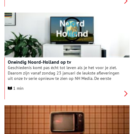
van de vorige eeuw? En hoe veranderde het naoorlogse
wooncomfort ons dagelijks leven? Reis met ons mee langs een
eeuw woongeschiedenis.
Oneindig Noord-Holland op tv
Geschiedenis komt pas écht tot leven als je het voor je ziet.
Daarom zijn vanaf zondag 23 januari de leukste afleveringen
uit onze tv serie opnieuw te zien op NH Media. De eerste
aflevering wordt vanmiddag om 17.10 uur uitgezonden. Deze
1 min
aflevering, ‘Genieten aan de Amstel’, zal tweemaal per uur
gedurende de hele avond vertoond worden.