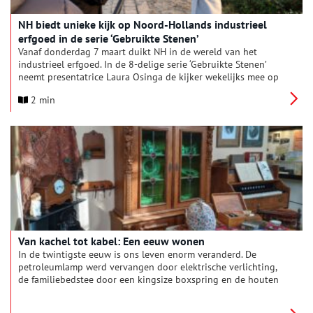
NH biedt unieke kijk op Noord-Hollands industrieel
erfgoed in de serie ‘Gebruikte Stenen’
Vanaf donderdag 7 maart duikt NH in de wereld van het
industrieel erfgoed. In de 8-delige serie ‘Gebruikte Stenen’
neemt presentatrice Laura Osinga de kijker wekelijks mee op
ontdekkingstocht langs oude fabrieken en gebouwen voor
2 min
stoom, stroom en waterschapsbeheer. Er is aandacht voor
unieke architectuur en de uiteenlopende functies die de
gebouwen in het verleden vervulden. Ook de toekomst van
onze industriële culturele erfenis komt aan bod.
Van kachel tot kabel: Een eeuw wonen
In de twintigste eeuw is ons leven enorm veranderd. De
petroleumlamp werd vervangen door elektrische verlichting,
de familiebedstee door een kingsize boxspring en de houten
poepdoos door een luxe badkamer met warme inloopdouche.
Hoe woonde een gemiddeld Nederlands gezin aan het begin