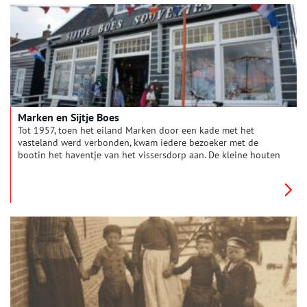
Marken en Sijtje Boes
Tot 1957, toen het eiland Marken door een kade met het
vasteland werd verbonden, kwam iedere bezoeker met de
bootin het haventje van het vissersdorp aan. De kleine houten
huizen aan de kade waren groen geschilderd, net zoals dat nu
nog het geval is. Een dergelijke aankomst zal, toen Marken
nog een grote vissersvloot bezat, een spectaculaire aanblik
hebben geboden.