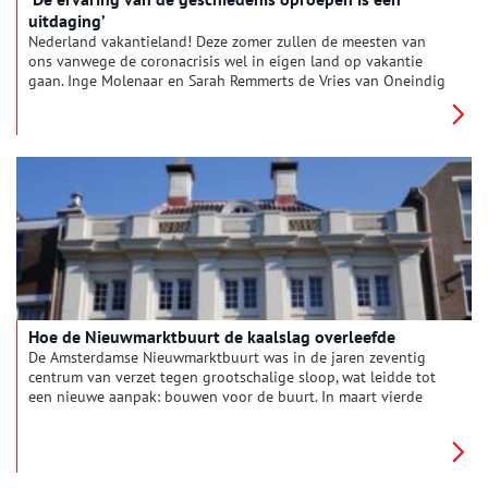
uitdaging’
Nederland vakantieland! Deze zomer zullen de meesten van
ons vanwege de coronacrisis wel in eigen land op vakantie
gaan. Inge Molenaar en Sarah Remmerts de Vries van Oneindig
Noord-Holland vonden twee historische toeristische affiches,
die verrassend actueel blijken.
Hoe de Nieuwmarktbuurt de kaalslag overleefde
De Amsterdamse Nieuwmarktbuurt was in de jaren zeventig
centrum van verzet tegen grootschalige sloop, wat leidde tot
een nieuwe aanpak: bouwen voor de buurt. In maart vierde
ontmoetingscentrum Huis De Pinto het eerste lustrum, reden
voor een duik in de historie.