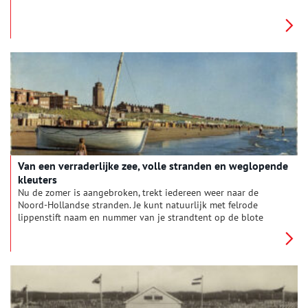
tijden van vreugde, rouw, oorlog en verzet. Ook nu nog
gebruiken molenaars deze speciale molentaal. De redactie van
Oneindig Noord-Holland ging op bezoek bij Molen de Adriaan
in Haarlem en kreeg uitleg over de verschillende betekenissen.
Van een verraderlijke zee, volle stranden en weglopende
kleuters
Nu de zomer is aangebroken, trekt iedereen weer naar de
Noord-Hollandse stranden. Je kunt natuurlijk met felrode
lippenstift naam en nummer van je strandtent op de blote
ruggetjes van je kinderen tekenen, zoals een moeder van drie
kleuters op het Zandvoortse strand eens deed. Maar dat hoeft
niet meer: om te voorkomen dat kleine kinderen hun ouders
kwijt raken, delen vrijwilligers van de reddingsbrigades
tegenwoordig naamplaatjes uit. Werkt net zo goed en staat
wat charmanter. Dat ging vroeger wel anders.