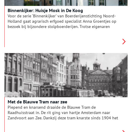
Binnenkijker: Huisje Mosk in De Koog
Voor de serie ‘Binnenkijker’ van Boerderijenstichting Noord-
Holland gaat agrarisch erfgoed specialist Anna Groentjes op
bezoek bij bijzondere stolpboerderijen. Trotse eigenaren
vertellen haar alles over de geschiedenis en het interieur van
de stolp. De interieurs verschillen nog meer van elkaar dan de
buitenkanten. Bij woonboerderijen zien we de zoektocht naar
het toepassen van nieuwe functies, op basis van de
oorspronkelijke indeling. Deze keer reist Anna af naar Huisje
Mosk in De Koog op Texel.
Met de Blauwe Tram naar zee
Piepend en knarsend draaide de Blauwe Tram de
Raadhuisstraat in. De rit ging van hartje Amsterdam naar
Zandvoort aan Zee. Dankzij deze tram knarste sinds 1904 het
strandzand in de hoofdstad. Op de laatste rit was het alsof een
vertrouwde vriend afscheid nam. Eind augustus 1957,