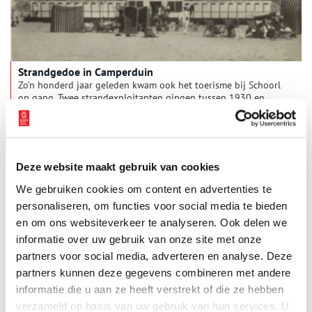
Strandgedoe in Camperduin
Zo’n honderd jaar geleden kwam ook het toerisme bij Schoorl
op gang. Twee strandexploitanten gingen tussen 1930 en
1950 met elkaar de strijd om de toerist aan. Twee identieke
paviljoens en tientallen badhokjes verschenen bij Camperduin
aan het strand en op het duin. Het strandgedoe kwam in een
stroomversnelling.
Deze website maakt gebruik van cookies
We gebruiken cookies om content en advertenties te
personaliseren, om functies voor social media te bieden
en om ons websiteverkeer te analyseren. Ook delen we
informatie over uw gebruik van onze site met onze
partners voor social media, adverteren en analyse. Deze
partners kunnen deze gegevens combineren met andere
‘Vliebiza’ hoorde bij Noord-Holland
informatie die u aan ze heeft verstrekt of die ze hebben
De Waddeneilanden zijn populaire vakantiebestemmingen.
verzameld op basis van uw gebruik van hun services. U