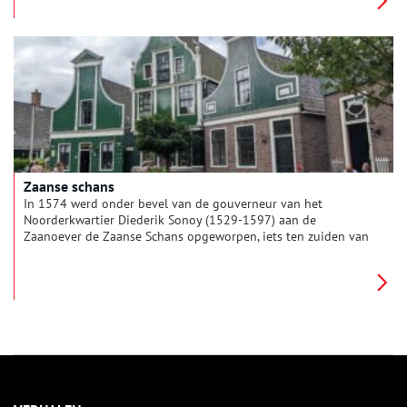
Zaanse schans
In 1574 werd onder bevel van de gouverneur van het
Noorderkwartier Diederik Sonoy (1529-1597) aan de
Zaanoever de Zaanse Schans opgeworpen, iets ten zuiden van
de huidige Zaanse Schans, als bolwerk tegen de Spaanse
troepen. Het was een roerige periode sinds het uitbreken van
de Tachtigjarige Oorlog in 1568. Ook nadat vele steden zich
achter Willem van Oranje (1533-1584) schaarden, duurde het
nog tot februari 1578 tot het nabijgelegen en Spaansgezinde
Amsterdam zich overgaf en onder invloed van de hervormde
Oranjegezinden kwam te staan.