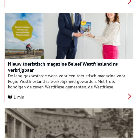
middernacht, was er op straat geen doorkomen aan.
Nieuw toeristisch magazine Beleef Westfriesland nu
verkrijgbaar
De lang gekoesterde wens voor een toeristisch magazine voor
Regio Westfriesland is werkelijkheid geworden. Met trots
kondigen de zeven Westfriese gemeenten, de Westfriese
Bedrijvengroep en diverse ondernemers aan dat vanaf deze
1 min
week het gloednieuwe magazine Beleef Westfriesland
beschikbaar is!