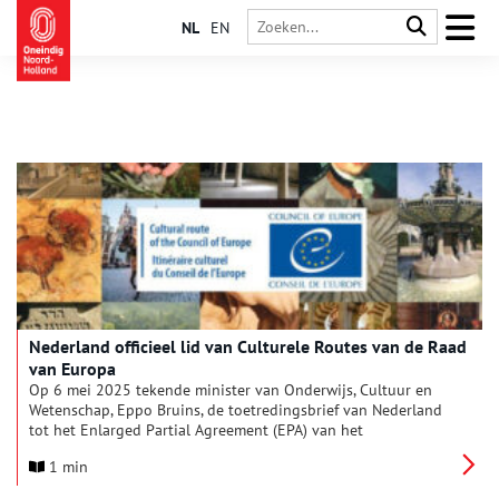
NL
EN
Nederland officieel lid van Culturele Routes van de Raad
van Europa
Op 6 mei 2025 tekende minister van Onderwijs, Cultuur en
Wetenschap, Eppo Bruins, de toetredingsbrief van Nederland
tot het Enlarged Partial Agreement (EPA) van het
erfgoedprogramma European Institute of Cultural Routes (ECR)
1 min
van de Raad van Europa. Na een jaar als waarnemend lid,
markeert dit het begin van een actieve rol binnen het