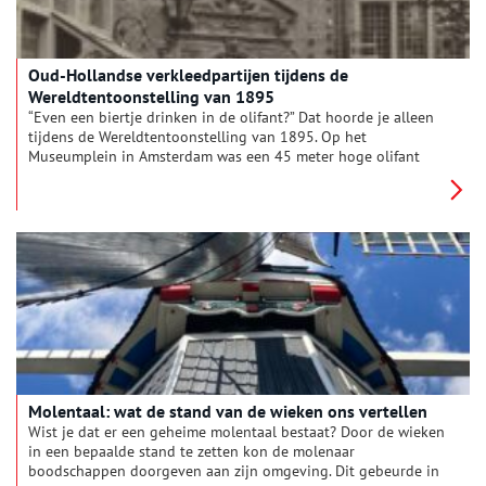
Oud-Hollandse verkleedpartijen tijdens de
Wereldtentoonstelling van 1895
“Even een biertje drinken in de olifant?” Dat hoorde je alleen
tijdens de Wereldtentoonstelling van 1895. Op het
Museumplein in Amsterdam was een 45 meter hoge olifant
met een ‘Wiener Café’ op zijn rug gebouwd. Ook populair was
het historische dorp Oud-Holland, waar bezoekers zich even in
de 17de eeuw konden wanen.
Molentaal: wat de stand van de wieken ons vertellen
Wist je dat er een geheime molentaal bestaat? Door de wieken
in een bepaalde stand te zetten kon de molenaar
boodschappen doorgeven aan zijn omgeving. Dit gebeurde in