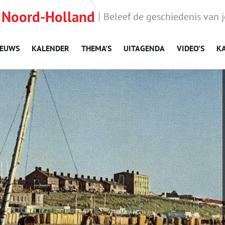
 Noord-Holland
Beleef de geschiedenis van 
IEUWS
KALENDER
THEMA’S
UITAGENDA
VIDEO’S
K