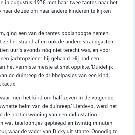
die in augustus 1938 met haar twee tantes naar het
p naar de zee om naar andere kinderen te kijken
wam, ging een van de tantes poolshoogte nemen.
 ze het strand af en ook de andere strandgasten
ien uur ’s avonds nóg niet terecht was, en voor
 een jachtopziener bij gehaald. Hij had een
an het vermiste meisje al snel oppikte. ‘Duidelijk
van de duinreep de dribbelpasjes van een kind,’
ekactie.
 waar men het kind om half zeven in de volgende
uwnatte helm van de duinreep.’ Liefdevol werd het
 de portierswoning van een radiostation
n wat telefoontjes gepleegd en twintig minuten
eur, waar de vader van Dicky uit stapte. Onnodig te