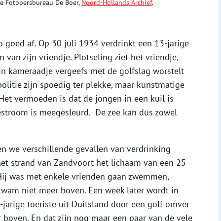
ie Fotopersbureau De Boer,
Noord-Hollands Archief
.
zo goed af. Op 30 juli 1934 verdrinkt een 13-jarige
van zijn vriendje. Plotseling ziet het vriendje,
ijn kameraadje vergeefs met de golfslag worstelt
politie zijn spoedig ter plekke, maar kunstmatige
et vermoeden is dat de jongen in een kuil is
estroom is meegesleurd. De zee kan dus zowel
en we verschillende gevallen van verdrinking
het strand van Zandvoort het lichaam van een 25-
 Hij was met enkele vrienden gaan zwemmen,
kwam niet meer boven. Een week later wordt in
-jarige toeriste uit Duitsland door een golf omver
 boven. En dat zijn nog maar een paar van de vele