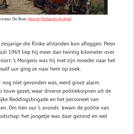
bureau De Boer,
Noord-Hollands Archief
.
zesjarige die flinke afstanden kon afleggen. Peter
 juli 1969 liep hij meer dan twintig kilometer over
voort. ’s Morgens was hij met zijn moeder naar het
aalf uur ging ze naar hem op zoek.
ter nog niet gevonden was, werd groot alarm
p touw gezet, waar diverse politiekorpsen uit de
klijke Reddingsbrigade en het personeel van
en. Om tien uur ’s avonds kwam de politie van
odschap: het jongetje was daar gezond en wel