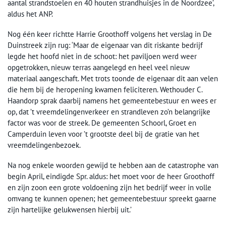
aantal strandstoelen en 40 houten strandhuisjes in de Noordzee’,
aldus het ANP.
Nog één keer richtte Harrie Groothoff volgens het verslag in De
Duinstreek zijn rug: ‘Maar de eigenaar van dit riskante bedrijf
legde het hoofd niet in de schoot: het paviljoen werd weer
opgetrokken, nieuw terras aangelegd en heel veel nieuw
materiaal aangeschaft. Met trots toonde de eigenaar dit aan velen
die hem bij de heropening kwamen feliciteren. Wethouder C.
Haandorp sprak daarbij namens het gemeentebestuur en wees er
op, dat ’t vreemdelingenverkeer en strandleven zo’n belangrijke
factor was voor de streek. De gemeenten Schoorl, Groet en
Camperduin leven voor ’t grootste deel bij de gratie van het
vreemdelingenbezoek.
Na nog enkele woorden gewijd te hebben aan de catastrophe van
begin April, eindigde Spr. aldus: het moet voor de heer Groothoff
en zijn zoon een grote voldoening zijn het bedrijf weer in volle
omvang te kunnen openen; het gemeentebestuur spreekt gaarne
zijn hartelijke gelukwensen hierbij uit.’