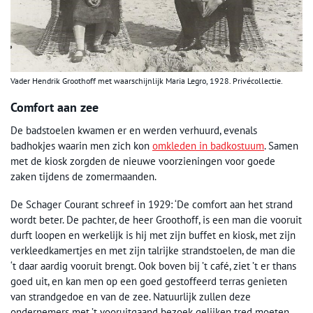
Vader Hendrik Groothoff met waarschijnlijk Maria Legro, 1928. Privécollectie.
Comfort aan zee
De badstoelen kwamen er en werden verhuurd, evenals
badhokjes waarin men zich kon
omkleden in badkostuum
. Samen
met de kiosk zorgden de nieuwe voorzieningen voor goede
zaken tijdens de zomermaanden.
De Schager Courant schreef in 1929: ‘De comfort aan het strand
wordt beter. De pachter, de heer Groothoff, is een man die vooruit
durft loopen en werkelijk is hij met zijn buffet en kiosk, met zijn
verkleedkamertjes en met zijn talrijke strandstoelen, de man die
‘t daar aardig vooruit brengt. Ook boven bij ’t café, ziet ’t er thans
goed uit, en kan men op een goed gestoffeerd terras genieten
van strandgedoe en van de zee. Natuurlijk zullen deze
ondernemers met ’t vooruitgaand bezoek gelijken tred moeten