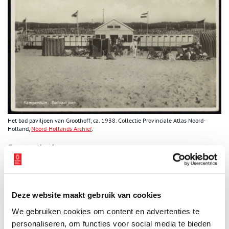
Het bad paviljoen van Groothoff, ca. 1938. Collectie Provinciale Atlas Noord-
Holland,
Noord-Hollands Archief
.
Stormschade
In mei 1938 werd bij een Zuidwesterstorm vlak voor de
Pinksterdagen alle badhokjes en de paviljoens op het strand
volledig verwoest. Een enorme strop voor beide ondernemers,
Deze website maakt gebruik van cookies
behalve dat het stenen pand van Minkema op het duin wel blijft
staan.
We gebruiken cookies om content en advertenties te
personaliseren, om functies voor social media te bieden