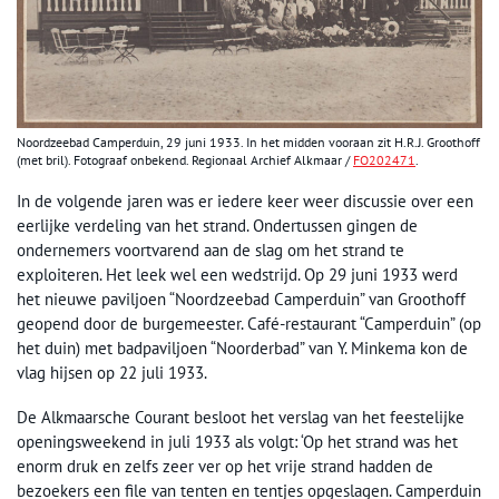
Noordzeebad Camperduin, 29 juni 1933. In het midden vooraan zit H.R.J. Groothoff
(met bril). Fotograaf onbekend. Regionaal Archief Alkmaar /
FO202471
.
In de volgende jaren was er iedere keer weer discussie over een
eerlijke verdeling van het strand. Ondertussen gingen de
ondernemers voortvarend aan de slag om het strand te
exploiteren. Het leek wel een wedstrijd. Op 29 juni 1933 werd
het nieuwe paviljoen “Noordzeebad Camperduin” van Groothoff
geopend door de burgemeester. Café-restaurant “Camperduin” (op
het duin) met badpaviljoen “Noorderbad” van Y. Minkema kon de
vlag hijsen op 22 juli 1933.
De Alkmaarsche Courant besloot het verslag van het feestelijke
openingsweekend in juli 1933 als volgt: ‘Op het strand was het
enorm druk en zelfs zeer ver op het vrije strand hadden de
bezoekers een file van tenten en tentjes opgeslagen. Camperduin