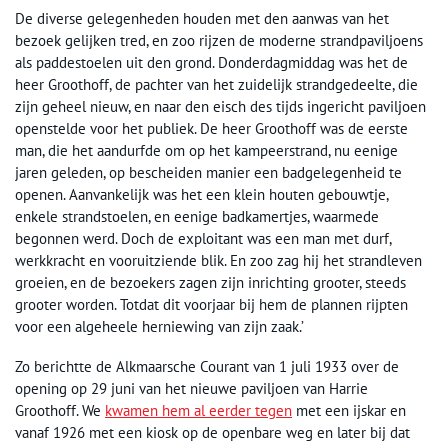
De diverse gelegenheden houden met den aanwas van het
bezoek gelijken tred, en zoo rijzen de moderne strandpaviljoens
als paddestoelen uit den grond. Donderdagmiddag was het de
heer Groothoff, de pachter van het zuidelijk strandgedeelte, die
zijn geheel nieuw, en naar den eisch des tijds ingericht paviljoen
openstelde voor het publiek. De heer Groothoff was de eerste
man, die het aandurfde om op het kampeerstrand, nu eenige
jaren geleden, op bescheiden manier een badgelegenheid te
openen. Aanvankelijk was het een klein houten gebouwtje,
enkele strandstoelen, en eenige badkamertjes, waarmede
begonnen werd. Doch de exploitant was een man met durf,
werkkracht en vooruitziende blik. En zoo zag hij het strandleven
groeien, en de bezoekers zagen zijn inrichting grooter, steeds
grooter worden. Totdat dit voorjaar bij hem de plannen rijpten
voor een algeheele herniewing van zijn zaak.’
Zo berichtte de Alkmaarsche Courant van 1 juli 1933 over de
opening op 29 juni van het nieuwe paviljoen van Harrie
Groothoff. We
kwamen hem al eerder tegen
met een ijskar en
vanaf 1926 met een kiosk op de openbare weg en later bij dat