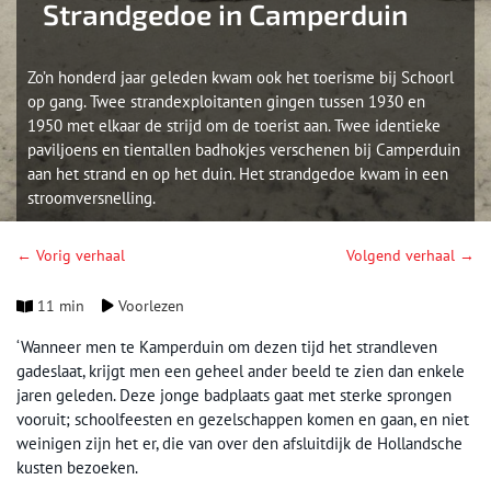
Strandgedoe in Camperduin
Zo’n honderd jaar geleden kwam ook het toerisme bij Schoorl
op gang. Twee strandexploitanten gingen tussen 1930 en
1950 met elkaar de strijd om de toerist aan. Twee identieke
paviljoens en tientallen badhokjes verschenen bij Camperduin
aan het strand en op het duin. Het strandgedoe kwam in een
stroomversnelling.
← Vorig verhaal
Volgend verhaal →
11 min
Voorlezen
‘Wanneer men te Kamperduin om dezen tijd het strandleven
gadeslaat, krijgt men een geheel ander beeld te zien dan enkele
jaren geleden. Deze jonge badplaats gaat met sterke sprongen
vooruit; schoolfeesten en gezelschappen komen en gaan, en niet
weinigen zijn het er, die van over den afsluitdijk de Hollandsche
kusten bezoeken.