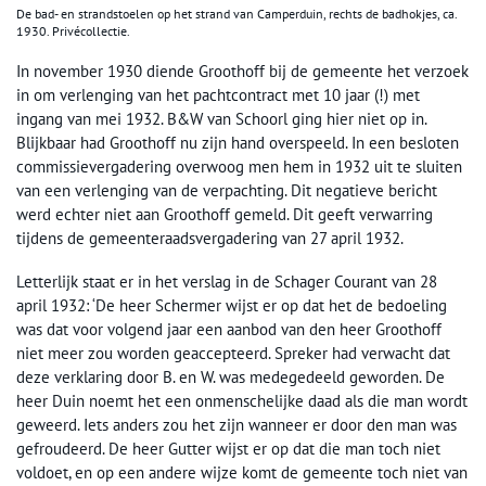
De bad- en strandstoelen op het strand van Camperduin, rechts de badhokjes, ca.
1930. Privécollectie.
In november 1930 diende Groothoff bij de gemeente het verzoek
in om verlenging van het pachtcontract met 10 jaar (!) met
ingang van mei 1932. B&W van Schoorl ging hier niet op in.
Blijkbaar had Groothoff nu zijn hand overspeeld. In een besloten
commissievergadering overwoog men hem in 1932 uit te sluiten
van een verlenging van de verpachting. Dit negatieve bericht
werd echter niet aan Groothoff gemeld. Dit geeft verwarring
tijdens de gemeenteraadsvergadering van 27 april 1932.
Letterlijk staat er in het verslag in de Schager Courant van 28
april 1932: ‘De heer Schermer wijst er op dat het de bedoeling
was dat voor volgend jaar een aanbod van den heer Groothoff
niet meer zou worden geaccepteerd. Spreker had verwacht dat
deze verklaring door B. en W. was medegedeeld geworden. De
heer Duin noemt het een onmenschelijke daad als die man wordt
geweerd. Iets anders zou het zijn wanneer er door den man was
gefroudeerd. De heer Gutter wijst er op dat die man toch niet
voldoet, en op een andere wijze komt de gemeente toch niet van