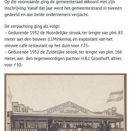
Op die voorwaarde ging de gemeenteraad akkoord met zijn
inschrijving. Vanaf dat jaar werd het gemeentestrand in tweeën
gedeeld en aan beide ondernemers verpacht.
De verpachting ging als volgt:
– Gedurende 1932 de Noordelijke strook, ter lengte van plm. 83
meter aan den bouwer (I.J.Minkema), en exploitant van het
nieuwe café-restaurant op het duin voor
f
25.-
– Gedurende 1932 de Zuidelijke strook, ter lengte van plm. 166
meter, aan den tegenwoordigen pachter H.R.J. Groothoff, alhier,
voor
f
50.-