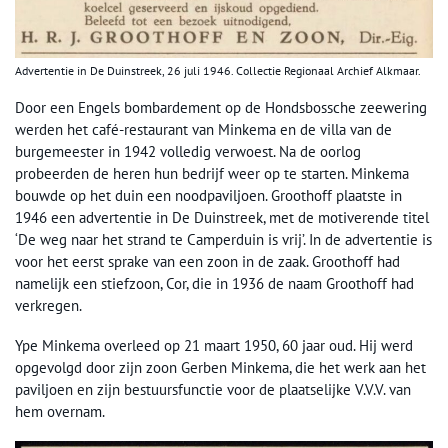
Advertentie in De Duinstreek, 26 juli 1946. Collectie Regionaal Archief Alkmaar.
Door een Engels bombardement op de Hondsbossche zeewering
werden het café-restaurant van Minkema en de villa van de
burgemeester in 1942 volledig verwoest. Na de oorlog
probeerden de heren hun bedrijf weer op te starten. Minkema
bouwde op het duin een noodpaviljoen. Groothoff plaatste in
1946 een advertentie in De Duinstreek, met de motiverende titel
‘De weg naar het strand te Camperduin is vrij’. In de advertentie is
voor het eerst sprake van een zoon in de zaak. Groothoff had
namelijk een stiefzoon, Cor, die in 1936 de naam Groothoff had
verkregen.
Ype Minkema overleed op 21 maart 1950, 60 jaar oud. Hij werd
opgevolgd door zijn zoon Gerben Minkema, die het werk aan het
paviljoen en zijn bestuursfunctie voor de plaatselijke V.V.V. van
hem overnam.