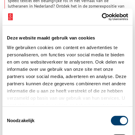
speelt textiel een belangrijke rol in het verhaal van de
lutheranen in Nederland? Ontdek het in de zomerexpositie van
het Luther Museum Amsterdam!
1 min
Deze website maakt gebruik van cookies
We gebruiken cookies om content en advertenties te
personaliseren, om functies voor social media te bieden
en om ons websiteverkeer te analyseren. Ook delen we
informatie over uw gebruik van onze site met onze
partners voor social media, adverteren en analyse. Deze
Stof tot Nadenken: het uniform als laatste vesting
partners kunnen deze gegevens combineren met andere
Uniformen van militairen spreken tot de verbeelding. Voor de
informatie die u aan ze heeft verstrekt of die ze hebben
één zijn de tekenen van onderdrukking, voor de anderen
verzameld op basis van uw gebruik van hun services. U
symbolen van de verdediging van vrijheden. En van alles
ertussenin..
gaat akkoord met de cookies en het
privacystatement
1 min
als u onze website blijft gebruiken.
Toestemmingsselectie
Noodzakelijk