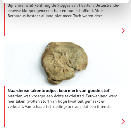
Bijna niemand kent nog de klopjes van Haarlem. De zestiende-
eeuwse kloppengemeenschap en hun schuilkerk Sint-
Bernardus bestaat al lang niet meer. Toch waren deze
ongehuwde katholieke vrouwen in heel Nederland bekend
vanwege hun prachtige borduurwerk op kerkelijke gewaden
en ander kerkelijk textiel. Stille getuigen van de vele
geduldige handen, die bidden door te borduren.
Naardense lakenloodjes: keurmerk van goede stof
Naarden was vroeger een échte textielstad. Eeuwenlang werd
hier laken (wollen stof) van hoge kwaliteit gemaakt en
verkocht. Van schaap tot kledingstuk was dat een intensief
proces, waar veel verschillende ambachtslieden bij betrokken
waren. Twee lakenloodjes in de collectie van het Nederlands
Vestingmuseum herinneren aan dit rijke verleden.