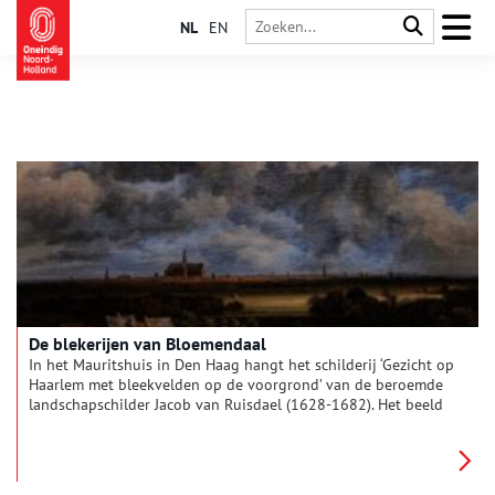
NL
EN
De blekerijen van Bloemendaal
In het Mauritshuis in Den Haag hangt het schilderij ‘Gezicht op
Haarlem met bleekvelden op de voorgrond’ van de beroemde
landschapschilder Jacob van Ruisdael (1628-1682). Het beeld
dat wordt getoond is gemaakt vanuit het perspectief van
Bloemendaal. Hij schilderde wel vijftien van dergelijke
taferelen, die in verschillende grote musea in de wereld
hangen. Ook andere schilders begonnen hem na te doen. Er