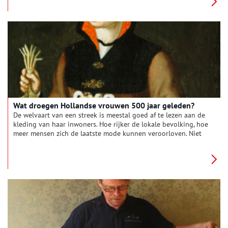
en geweven.
Wat droegen Hollandse vrouwen 500 jaar geleden?
De welvaart van een streek is meestal goed af te lezen aan de
kleding van haar inwoners. Hoe rijker de lokale bevolking, hoe
meer mensen zich de laatste mode kunnen veroorloven. Niet
voor niets zien we vrouwenkleding in Noord-Holland vanaf de
zestiende eeuw steeds modieuzer worden. Spaanse opstaande
kraagjes werden tot in Graft gedragen en Franse rijglijfjes
waren van Landsmeer tot Schagen gemeengoed. Duik met ons
in de garderobe van de zestiende eeuw, die toch vooral warm,
stijf en zedig moest zijn.