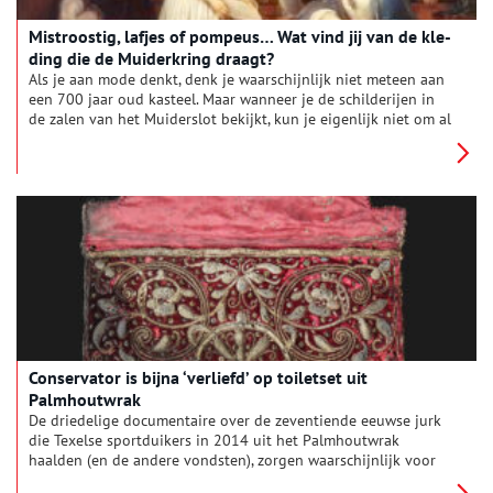
Mis­troos­tig, laf­jes of pom­peus… Wat vind jij van de kle­
ding die de Mui­der­kring draagt?
Als je aan mode denkt, denk je waarschijnlijk niet meteen aan
een 700 jaar oud kasteel. Maar wanneer je de schilderijen in
de zalen van het Muiderslot bekijkt, kun je eigenlijk niet om al
die “pompeuze kledij” heen. Wat zien we nu eigenlijk? En hoe
keken ze er vroeger naar?
Conservator is bijna ‘verliefd’ op toiletset uit
Palmhoutwrak
De driedelige documentaire over de zeventiende eeuwse jurk
die Texelse sportduikers in 2014 uit het Palmhoutwrak
haalden (en de andere vondsten), zorgen waarschijnlijk voor
het drukste jaar in de geschiedenis van het Texelse museum