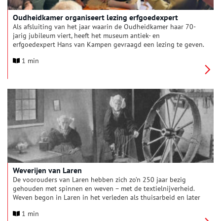
Oudheidkamer organiseert lezing erfgoedexpert
Als afsluiting van het jaar waarin de Oudheidkamer haar 70-
jarig jubileum viert, heeft het museum antiek- en
erfgoedexpert Hans van Kampen gevraagd een lezing te geven.
Het onderwerp is ‘streeksieraden en gebruiken bij rouw’. Naast
1 min
dat Van Kampen boeiend kan vertellen, laat hij ook allerlei
mooie dingen zien. De lezing vindt plaats op 1 november in de
Doopsgezinde Kerk in Den Burg, van 14 tot 16 uur. De toegang
is gratis, voor koffie/thee in de pauze wordt gezorgd.
Weverijen van Laren
De voorouders van Laren hebben zich zo’n 250 jaar bezig
gehouden met spinnen en weven – met de textielnijverheid.
Weven begon in Laren in het verleden als thuisarbeid en later
werd er fabrieksmatig gewerkt. Eeuwenlang heeft een groot
1 min
deel van de bevolking van Laren “om den brode” gesponnen