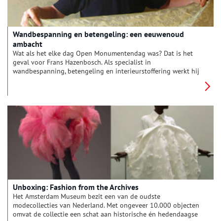
Wandbespanning en betengeling: een eeuwenoud
ambacht
Wat als het elke dag Open Monumentendag was? Dat is het
geval voor Frans Hazenbosch. Als specialist in
wandbespanning, betengeling en interieurstoffering werkt hij
op de meest bijzondere historische locaties. In de afgelopen
40 jaar heeft Frans zeventiende-eeuwse grachtenpanden, de
Beurs van Berlage en het Anne Frank Huis van nieuwe
wandbekleding voorzien. Oneindig Noord-Holland sprak met
hem over zijn beroep én nieuwste project: een zeventiende-
eeuws woonhuis aan de Zaanse Schans.
Unboxing: Fashion from the Archives
Het Amsterdam Museum bezit een van de oudste
modecollecties van Nederland. Met ongeveer 10.000 objecten
omvat de collectie een schat aan historische én hedendaagse