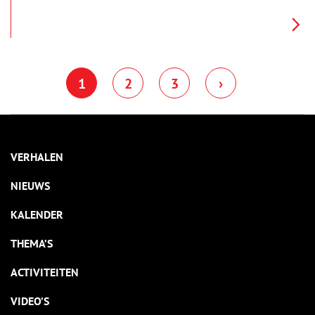
verveeld, dromerig en een enkele keer vrolijk in de camera. Zou
de fotograaf zo zijn best hebben gedaan voor dit mooie
plaatje of is het dankzij de trotse moeder die erachter staat?
Het matrozenpakje was namelijk hét ensemble bij uitstek dat
moeders graag voor hun kroost aanschaften en behoort tot de
populairste kindermode aller tijden.
1
2
3
›
VERHALEN
NIEUWS
KALENDER
THEMA’S
ACTIVITEITEN
VIDEO’S