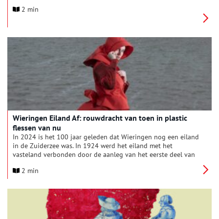
mode. Vanwege de kwetsbaarheid van textiel wordt deze
2 min
collectie beperkt aan het grote publiek getoond. Met de
nieuwe mini-expo Unboxing: Fashion from the Archives stelt
de modecollectie zich opnieuw aan de bezoeker voor, op een
multi-zintuigelijke manier.
Wieringen Eiland Af: rouwdracht van toen in plastic
flessen van nu
In 2024 is het 100 jaar geleden dat Wieringen nog een eiland
in de Zuiderzee was. In 1924 werd het eiland met het
vasteland verbonden door de aanleg van het eerste deel van
de Zuiderzeewerken. Een mooie aanleiding om de betekenis
2 min
van die ingrepen van toen te verbinden aan het heden. Wat
toen belangrijk was, is nog steeds belangrijk: hoe gaan we
goed en veilig om met water?