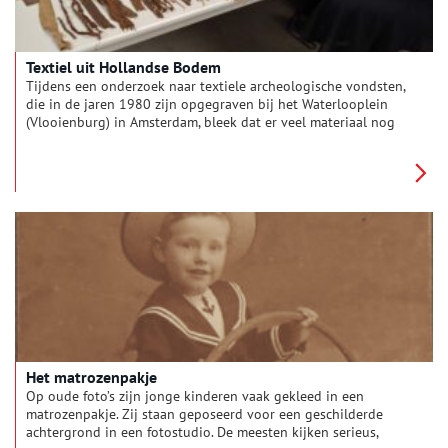
Textiel uit Hollandse Bodem
Tijdens een onderzoek naar textiele archeologische vondsten,
die in de jaren 1980 zijn opgegraven bij het Waterlooplein
(Vlooienburg) in Amsterdam, bleek dat er veel materiaal nog
niet geïnventariseerd was. Archeologe Marijn Stolk en
kostuumhistorica Martine Teunissen zagen de ontelbare
verborgen schatten in het depot. Bijzondere vondsten die
(nog) niet online te vinden zijn via de websites van de
erfgoedinstellingen. Daarom besloten zij om een project op te
zetten: Textiel uit Hollandse bodem, om archeologisch textiel
uit de zeventiende en achttiende eeuw te ontsluiten en te
onderzoeken. Martine Teunissen vertelt ons meer over het
onderzoek, de bijzondere archeologische vondsten en de
voortgang van het project.
Het matrozenpakje
Op oude foto’s zijn jonge kinderen vaak gekleed in een
matrozenpakje. Zij staan geposeerd voor een geschilderde
achtergrond in een fotostudio. De meesten kijken serieus,