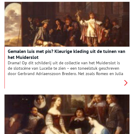
Ge­ma­len luis met pis? Kleu­ri­ge kle­ding uit de tui­nen van
het Mui­der­slot
Drama! Op dit schilderij uit de collectie van het Muiderslot is
de slotscène van Lucelle te zien – een toneelstuk geschreven
door Gerbrand Adriaenszoon Bredero. Net zoals Romeo en Julia
zijn de hoofdrolspelers Lucelle en Ascagnes ‘star-crossed
lovers’. Naast de afgebeelde scène, valt de kleur van de kleding
op. De rode broek, het goud-gele jak, de roze cape…