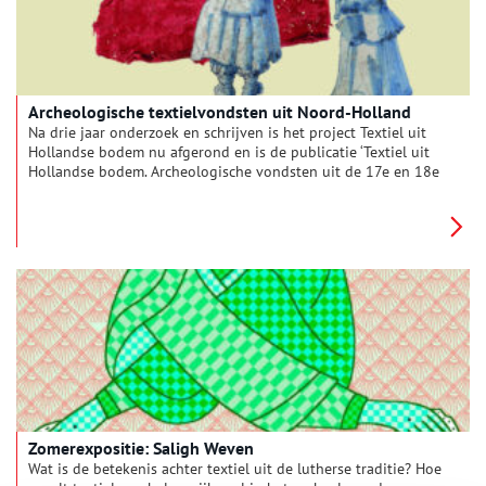
Archeologische textielvondsten uit Noord-Holland
Na drie jaar onderzoek en schrijven is het project Textiel uit
Hollandse bodem nu afgerond en is de publicatie ‘Textiel uit
Hollandse bodem. Archeologische vondsten uit de 17e en 18e
eeuw’ te koop. Tijdens dit project zijn vele archeologische
vondsten bekeken, waaronder vondsten uit het depot in
Amsterdam. In dit artikel komen enkele damast vondsten
voorbij, gekoppeld aan beschrijvingen van het gebruik van
damast in historische bronnen én enkele overgebleven
museumstukken.
Zomerexpositie: Saligh Weven
Wat is de betekenis achter textiel uit de lutherse traditie? Hoe