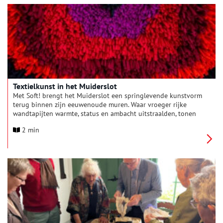
werden zoveel van dezelfde afbeeldingen gemaakt dat ze een
eigen soortnaam kregen, ‘Haarlempjes’. Het schilderij van Jacob
van Ruisdael is een geromantiseerde weergave van de
werkelijkheid, maar hoe zag de wereld achter die gedrapeerde
lijnwaden er in die tijd werkelijk uit?
Textielkunst in het Muiderslot
Met Soft! brengt het Muiderslot een springlevende kunstvorm
terug binnen zijn eeuwenoude muren. Waar vroeger rijke
wandtapijten warmte, status en ambacht uitstraalden, tonen
nu diverse eigentijdse textielkunstenaars hoe krachtig,
2 min
innovatief en verrassend modern textielkunst vandaag is. In
samenwerking met Rademakers Gallery presenteren we een
bijzondere tijdelijke tentoonstelling die je uitnodigt om
textiel met nieuwe ogen te bekijken.