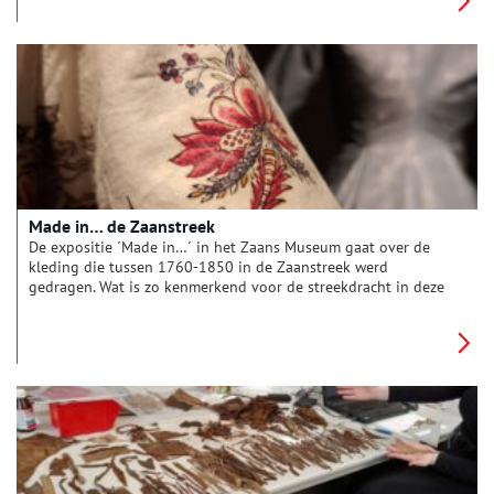
Kaap Skil. Reden voor een terugblik met conservator
geschiedenis Alec Ewing.
Made in… de Zaanstreek
De expositie ´Made in…´ in het Zaans Museum gaat over de
kleding die tussen 1760-1850 in de Zaanstreek werd
gedragen. Wat is zo kenmerkend voor de streekdracht in deze
periode? Modeconservator Leonie Sterenborg vertelt ons er
meer over.