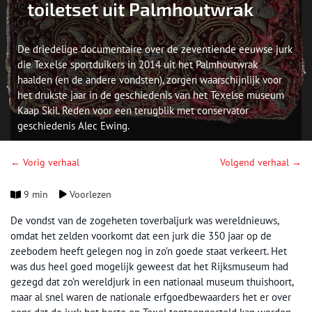
toiletset uit Palmhoutwrak
De driedelige documentaire over de zeventiende eeuwse jurk
die Texelse sportduikers in 2014 uit het Palmhoutwrak
haalden (en de andere vondsten), zorgen waarschijnlijk voor
het drukste jaar in de geschiedenis van het Texelse museum
Kaap Skil. Reden voor een terugblik met conservator
geschiedenis Alec Ewing.
← Vorig verhaal
Volgend verhaal →
9 min
Voorlezen
De vondst van de zogeheten toverbaljurk was wereldnieuws,
omdat het zelden voorkomt dat een jurk die 350 jaar op de
zeebodem heeft gelegen nog in zo’n goede staat verkeert. Het
was dus heel goed mogelijk geweest dat het Rijksmuseum had
gezegd dat zo’n wereldjurk in een nationaal museum thuishoort,
maar al snel waren de nationale erfgoedbewaarders het er over