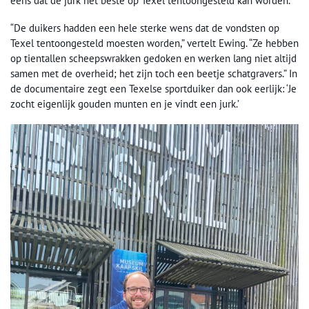
eens dat de jurk het beste op Texel tentoongesteld kan worden.
“De duikers hadden een hele sterke wens dat de vondsten op
Texel tentoongesteld moesten worden,” vertelt Ewing. “Ze hebben
op tientallen scheepswrakken gedoken en werken lang niet altijd
samen met de overheid; het zijn toch een beetje schatgravers.” In
de documentaire zegt een Texelse sportduiker dan ook eerlijk: ‘Je
zocht eigenlijk gouden munten en je vindt een jurk.’