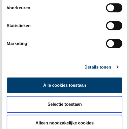
deurtje opendoet en op tafel gouden munten ziet liggen. Een
Voorkeuren
schip zinkt niet zo maar. Dat gebeurt meestal na een gigantische
crash; het vergaat in een storm of loopt op een zandbank. Bij
sommige wrakken is het hout helemaal opgevreten door beesten
Statistieken
en blijven er alleen een paar kanonnen en wat scherven over. Je
vindt dus zelden iets waar een naam of een jaartal op staat.”
Marketing
Details tonen
Alle cookies toestaan
Selectie toestaan
Alleen noodzakelijke cookies
Kalfslederen boekband met goudstempel van het Huis van Stuart. Foto: provincie
Noord-Holland