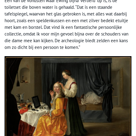
Eén van de vondsten waar Ewing bijna ‘verliefd’ op is, is de
toiletset die boven water is gehaald. “Dat is een staande
tafelspiegel, waarvan het glas gebroken is, met alles wat daarbij
hoort, zoals een speldenkussen en een met zilver bedekt etuitje
met kam en borstel. Dat vind ik een fantastische persoonlijke
collectie, omdat ik voor mijn gevoel bijna over de schouders van
die dame mee kan kijken. De archeologie biedt zelden een kans
om zo dicht bij een persoon te komen.”