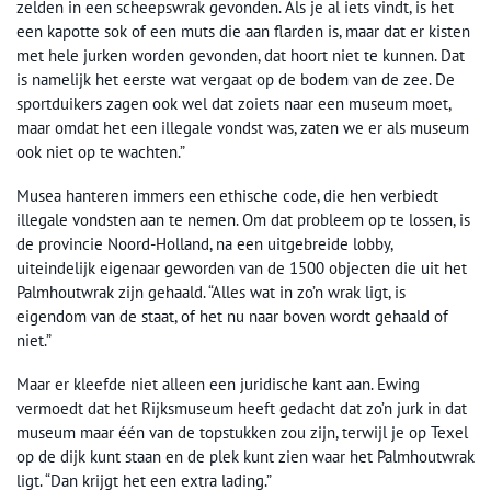
zelden in een scheepswrak gevonden. Als je al iets vindt, is het
een kapotte sok of een muts die aan flarden is, maar dat er kisten
met hele jurken worden gevonden, dat hoort niet te kunnen. Dat
is namelijk het eerste wat vergaat op de bodem van de zee. De
sportduikers zagen ook wel dat zoiets naar een museum moet,
maar omdat het een illegale vondst was, zaten we er als museum
ook niet op te wachten.”
Musea hanteren immers een ethische code, die hen verbiedt
illegale vondsten aan te nemen. Om dat probleem op te lossen, is
de provincie Noord-Holland, na een uitgebreide lobby,
uiteindelijk eigenaar geworden van de 1500 objecten die uit het
Palmhoutwrak zijn gehaald. “Alles wat in zo’n wrak ligt, is
eigendom van de staat, of het nu naar boven wordt gehaald of
niet.”
Maar er kleefde niet alleen een juridische kant aan. Ewing
vermoedt dat het Rijksmuseum heeft gedacht dat zo’n jurk in dat
museum maar één van de topstukken zou zijn, terwijl je op Texel
op de dijk kunt staan en de plek kunt zien waar het Palmhoutwrak
ligt. “Dan krijgt het een extra lading.”