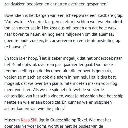
zandzakken bedolven en er netten overheen gespannen.”
Bovendien is het bergen van een scheepswrak een kostbare grap.
“Zo’n wrak is 35 meter lang, en er zit misschien wel tweehonderd
ton aan materiaal in. Het kost dus miljoenen om dat hele wrak
naar boven te halen, en nog eens miljoenen om dat allemaal
goed te onderzoeken, te conserveren en een tentoonstelling op
te bouwen.”
En toch is er hoop. “Het is zeker mogelijk dat het onderzoek naar
het Palmhoutwrak over een paar jaar verder gaat. Door deze
tentoonstelling en de documentaire die er over is gemaakt,
voelen ze misschien ook die adem in hun nek. Het is dus best
mogelijk dat we over tien jaar ruimte moeten maken voor nóg
meer vondsten. Als we de spiegel oftewel de versierde
achterzijde van het schip vinden, weet je misschien hoe het schip
heette en wie er aan boord zat. En kunnen we er misschien
achter komen van wie die jurk is.”
Museum
Kaap Skil
ligt in Oudeschild op Texel. Wie met het
openbaar vervoer komt, wordt er met de busjes van de