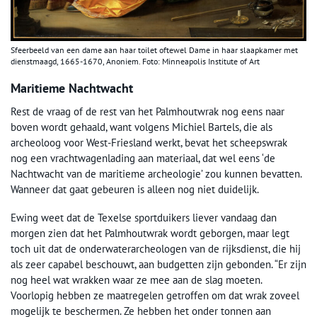
Sfeerbeeld van een dame aan haar toilet oftewel Dame in haar slaapkamer met
dienstmaagd, 1665-1670, Anoniem. Foto: Minneapolis Institute of Art
Maritieme Nachtwacht
Rest de vraag of de rest van het Palmhoutwrak nog eens naar
boven wordt gehaald, want volgens Michiel Bartels, die als
archeoloog voor West-Friesland werkt, bevat het scheepswrak
nog een vrachtwagenlading aan materiaal, dat wel eens ‘de
Nachtwacht van de maritieme archeologie’ zou kunnen bevatten.
Wanneer dat gaat gebeuren is alleen nog niet duidelijk.
Ewing weet dat de Texelse sportduikers liever vandaag dan
morgen zien dat het Palmhoutwrak wordt geborgen, maar legt
toch uit dat de onderwaterarcheologen van de rijksdienst, die hij
als zeer capabel beschouwt, aan budgetten zijn gebonden. “Er zijn
nog heel wat wrakken waar ze mee aan de slag moeten.
Voorlopig hebben ze maatregelen getroffen om dat wrak zoveel
mogelijk te beschermen. Ze hebben het onder tonnen aan