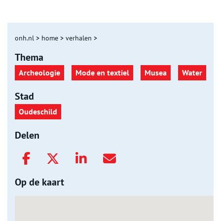
onh.nl
>
home
>
verhalen
>
Thema
Archeologie
Mode en textiel
Musea
Water
Stad
Oudeschild
Delen
Op de kaart