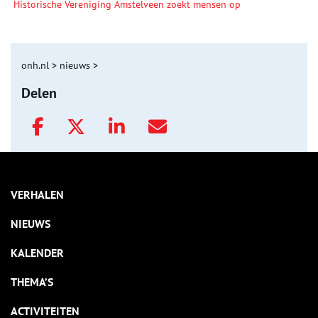
Historische Vereniging Amstelveen zoekt mensen op
onh.nl
>
nieuws
>
Delen
VERHALEN
NIEUWS
KALENDER
THEMA’S
ACTIVITEITEN