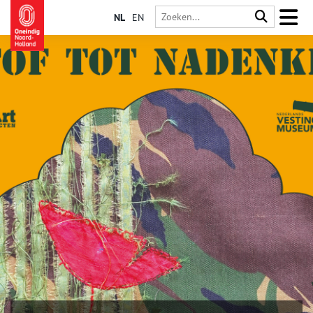
NL
EN