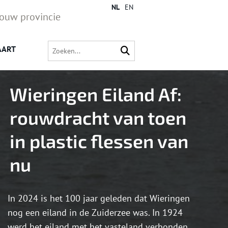
NL
EN
jouw provincie
AART
Wieringen Eiland Af:
rouwdracht van toen
in plastic flessen van
nu
In 2024 is het 100 jaar geleden dat Wieringen
nog een eiland in de Zuiderzee was. In 1924
werd het eiland met het vasteland verbonden