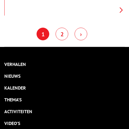
het voormalige Predikherenklooster, het klooster van de
Dominicanen, dat achter het stadhuis lag. In het Prinsenhof
kregen schilderijen die na de reformatie eigendom waren
geworden van de stad Haarlem een plaats. Zo hingen hier de
zijluiken van het Drapeniersaltaar, die afkomstig waren uit de
Grote of Sint Bavokerk, en geschilderd waren door Maerten
van Heemskerck.
1
2
›
VERHALEN
NIEUWS
KALENDER
THEMA’S
ACTIVITEITEN
VIDEO’S