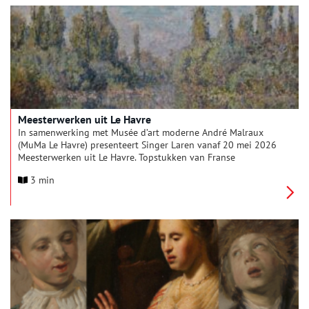
Meesterwerken uit Le Havre
In samenwerking met Musée d’art moderne André Malraux
(MuMa Le Havre) presenteert Singer Laren vanaf 20 mei 2026
Meesterwerken uit Le Havre. Topstukken van Franse
kunstenaars als Auguste Renoir, Claude Monet, Raoul Dufy en
3 min
Henri Matisse, die zelden in Nederland te zien zijn, vertellen
het verhaal van de kunstenaarsstad Le Havre. Deze plek aan de
Atlantische Oceaan is een broedplaats van vooruitstrevende
ideeën en de bakermat van een van de meest geliefde
kunststromingen ter wereld: het impressionisme.