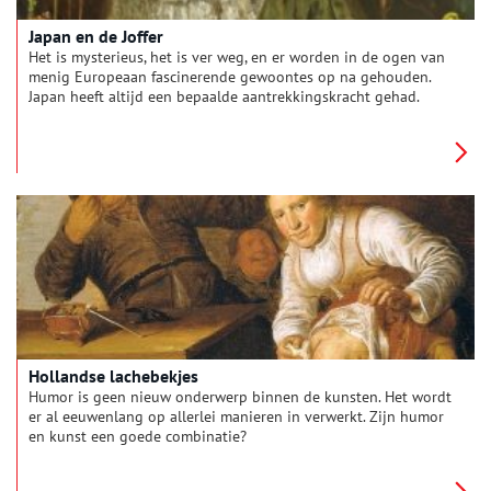
Japan en de Joffer
Het is mysterieus, het is ver weg, en er worden in de ogen van
menig Europeaan fascinerende gewoontes op na gehouden.
Japan heeft altijd een bepaalde aantrekkingskracht gehad.
Vanaf het midden van de negentiende eeuw lieten diverse
kunstenaars zich inspireren door het land. Eén van hen was
Lizzy Ansingh. Het onderwerp van veel van haar schilderijen:
poppen. Hoe is dit te rijmen met Japan?
Hollandse lachebekjes
Humor is geen nieuw onderwerp binnen de kunsten. Het wordt
er al eeuwenlang op allerlei manieren in verwerkt. Zijn humor
en kunst een goede combinatie?