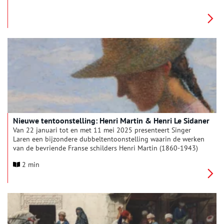
vandaag de dag geduldig rusten op de planken van de
kaasboer. Vooral de Goudse en Edammerkazen zijn in uiterlijk
vergelijkbaar met de hoog opgestapelde torens van kaas op
de schilderijen.
Nieuwe tentoonstelling: Henri Martin & Henri Le Sidaner
Van 22 januari tot en met 11 mei 2025 presenteert Singer
Laren een bijzondere dubbeltentoonstelling waarin de werken
van de bevriende Franse schilders Henri Martin (1860-1943)
en Henri Le Sidaner (1862-1939) centraal staan. De
2 min
tentoonstelling is een unieke samenwerking met de
gerenommeerde Designstudio Kiki & Joost, die
verantwoordelijk is voor de eigentijdse scenografie. Deze geeft
bezoekers de mogelijkheid om zich volledig onder te
dompelen in de idyllische en intieme wereld van de twee neo-
impressionisten.