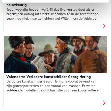
nauwkeurig
Tegenwoordig hebben we CNN dat live verslag doet als er
ergens een oorlog uitbreekt. Tv hebben ze in de zeventiende
eeuw nog niet, maar ze hebben wel Willem van de Velde de
Oude die met de oorlogsvloot meevaart en schetsen maakt als
de kanonnen bulderen.
Volendams Verleden: kunstschilder Georg Hering
De Duitse kunstschilder Georg Hering is vooral bekend van
zijn groepsportretten en dan vooral van mannen. Er waren
voldoende modellen beschikbaar, die voor een kopje koffie en
een borreltje graag bereid waren om te poseren. Hering gold
als specialist, want veel van zijn afgebeelde Volendammer
mannen zijn goed herkenbaar. De portretten zijn zo levendig,
dat je zo een praatje zou beginnen!