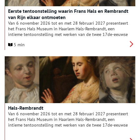
Eerste tentoonstelling waarin Frans Hals en Rembrandt
van Rijn elkaar ontmoeten
Van 6 november 2026 tot en met 28 februari 2027 presenteert
het Frans Hals Museum in Haarlem Hals-Rembrandt, een
intieme tentoonstelling met werken van de twee 17de-eeuwse
kunstenaars Frans Hals en Rembrandt van Rijn. Beiden worden
5 min
geroemd om hun levensechte portretten en karakterkoppen in
losse schilderstijl. Het is de eerste keer dat een tentoonstelling
geheel aan de combinatie van schilderijen van deze twee
grootmeesters is gewijd. De negentien schilderijen worden
getoond in een setting die uitnodigt om met aandacht te
kijken en daardoor meer te zien.
Hals-Rembrandt
Van 6 november 2026 tot en met 28 februari 2027 presenteert
het Frans Hals Museum in Haarlem Hals-Rembrandt, een
intieme tentoonstelling met werken van de twee 17de-eeuwse
kunstenaars Frans Hals en Rembrandt van Rijn. Beiden worden
geroemd om hun levensechte portretten en karakterkoppen in