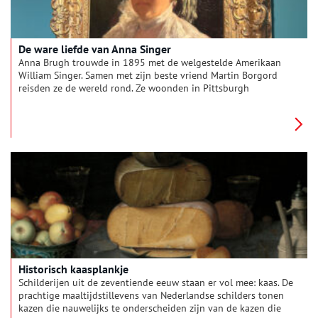
De ware liefde van Anna Singer
Anna Brugh trouwde in 1895 met de welgestelde Amerikaan
William Singer. Samen met zijn beste vriend Martin Borgord
reisden ze de wereld rond. Ze woonden in Pittsburgh
(Amerika), Parijs, Laren, Olden en Dalheim (Noorwegen). Anna
was het gelukkigst in hun villa De Wilde Zwanen in Laren,
William daarentegen in de natuur in Noorwegen. En Martin?
Die stond ertussen in.
Historisch kaasplankje
Schilderijen uit de zeventiende eeuw staan er vol mee: kaas. De
prachtige maaltijdstillevens van Nederlandse schilders tonen
kazen die nauwelijks te onderscheiden zijn van de kazen die