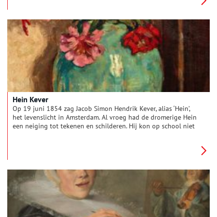
Hein Kever
Op 19 juni 1854 zag Jacob Simon Hendrik Kever, alias ‘Hein’,
het levenslicht in Amsterdam. Al vroeg had de dromerige Hein
een neiging tot tekenen en schilderen. Hij kon op school niet
makkelijk meekomen en het ontbrak hem aan belangstelling
voor de zakelijke en nuchtere dingen in het leven. Zijn moeder
was bevriend met de familie van Jozef Israels en besloot de
oude meester-schilder om hulp te vragen. Israels bemiddelde
meerdere malen voor de jonge Kever, die zou uitgroeien tot
één van de bekendste Larense schilders.