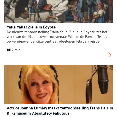
Yalla Yalla! Zie je in Egypte
De nieuwe tentoonstelling ‘Yalla Yalla! Zie je in Egypte’ zet het
werk van de 19de-eeuwse kunstenaar Willem de Famars Testas
op vernieuwende wijze centraal. Afgelopen februari reisden
conservator Terry van Druten en de Egyptisch-Nederlandse
2 min
acteur Sabri Saad El-Hamus naar Egypte, in de voetsporen van
De Famars Testas. Ze bezochten plekken waar hij tekende,
bekeken hoe die veranderd zijn en spraken over het Egypte
van de 19de eeuw en van nu. Prijswinnend podcastmaker
Tjitske Mussche verwerkte de belevenissen tot een podwalk,
waarin verschillende perspectieven centraal staan. Ga mee op
reis in een decor met schilderijen en tekeningen, fotografie,
film, muziek en poëzie.
Actrice Joanna Lumley maakt tentoonstelling Frans Hals in
Rijksmuseum ‘Absolutely Fabulous’