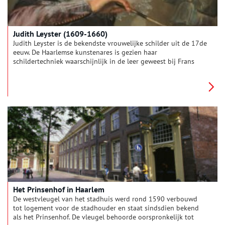
Judith Leyster (1609-1660)
Judith Leyster is de bekendste vrouwelijke schilder uit de 17de
eeuw. De Haarlemse kunstenares is gezien haar
schildertechniek waarschijnlijk in de leer geweest bij Frans
Hals (1583-1666). Ze schilderde genrestukken, portretten en
stillevens met als onderwerp vaak spelende kinderen of
muzikanten. Als een van de weinige vrouwelijke schilders liet
Leyster zich als lid inschrijven in het Haarlemse schildersgilde
en werd, zover bekend, als eerste vrouw in 1633 vervolgens
uitgeroepen tot ‘meester-schilder’.
Het Prinsenhof in Haarlem
De westvleugel van het stadhuis werd rond 1590 verbouwd
tot logement voor de stadhouder en staat sindsdien bekend
als het Prinsenhof. De vleugel behoorde oorspronkelijk tot