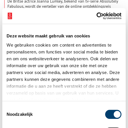
De Britse actrice Joanna Lumley, bekend van tv-serie Absolutely
Fabulous, wordt de verteller van de online ontdekkingsreis
Frans Hals: Strokes of Genius. Deze verschijnt op de website
van het Rijksmuseum bij de tentoonstelling Frans Hals, die op
2 min
16 februari opent. Joanna Lumley is groot fan van de
Nederlandse 17de-eeuwse schilderkunst en het Rijksmuseum.
Ze twijfelde daarom geen moment toen ze gevraagd werd voor
Deze website maakt gebruik van cookies
haar rol bij de Frans Hals-tentoonstelling. De Nederlandse
versie, De geniale streken van Frans Hals, wordt ingesproken
We gebruiken cookies om content en advertenties te
door actrice Eva van de Gucht (Iedereen beroemd, Oogappels,
personaliseren, om functies voor social media te bieden
Klokhuis), die net als Frans Hals Vlaamse roots heeft.
en om ons websiteverkeer te analyseren. Ook delen we
informatie over uw gebruik van onze site met onze
partners voor social media, adverteren en analyse. Deze
Teylers zet 18e-eeuwse schilder Wybrand Hendriks in het
partners kunnen deze gegevens combineren met andere
zonnetje
informatie die u aan ze heeft verstrekt of die ze hebben
Wybrand Hendriks (1744-1831) was een van de eerste
verzameld op basis van uw gebruik van hun services. U
beheerders van Teylers Museum in Haarlem. Maar hij kon ook
gaat akkoord met de cookies en het
privacystatement
prachtig schilderen. En daarom wijdt het museum nu een
tentoonstelling aan hem.
als u onze website blijft gebruiken.
Toestemmingsselectie
Noodzakelijk