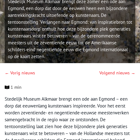
Stedelijk Museum Alkmaar brengt deze zomer een ode aan
Egmond, een dorp dat door de eeuwen heen een bijzondere
aantrekkingskracht uitoefende op kunstenaars. De
tentoonstelling 'Verlangen naar Egmond: van inspiratiebron tot
kunstenaarsdorp' onthult hoe deze bijzondere plek generaties
kunstenaars wist te betoveren – van de gerenommeerde
meesters uit de zeventiende eeuw tot de Amerikaanse
schilders eind negentiende eeuw die Egmond internationaal
op de kaart zetten.
← Vorig nieuws
Volgend nieuws →
1 min
Stedelijk Museum Alkmaar brengt een ode aan Egmond – een
dorp dat eeuwenlang kunstenaars inspireerde. Voor het eerst
worden zeventiende- en negentiende-eeuwse meesterwerken
samengebracht in de regio waar ze ontstonden. De
tentoonstelling laat zien hoe deze bijzondere plek generaties
kunstenaars wist te betoveren – van de Hollandse meesters tot