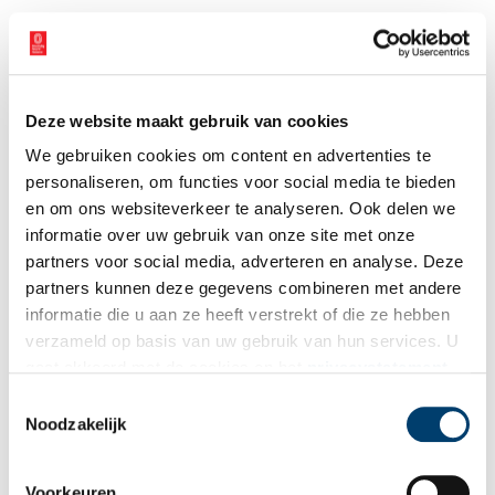
Praktische informatie
De tentoonstelling opent op 28 juni 2025, om 11.00 uur. De
laatste dag dat deze tentoonstelling te bezichtigen is in Stedelijk
Museum Alkmaar, is 2 november 2025.
Deze website maakt gebruik van cookies
We gebruiken cookies om content en advertenties te
Kijk voor meer informatie op de
website van Stedelijk Museum
personaliseren, om functies voor social media te bieden
Alkmaar.
en om ons websiteverkeer te analyseren. Ook delen we
Bron:
Stedelijk Museum Alkmaar
informatie over uw gebruik van onze site met onze
partners voor social media, adverteren en analyse. Deze
Publicatiedatum: 28/06/2025
partners kunnen deze gegevens combineren met andere
informatie die u aan ze heeft verstrekt of die ze hebben
verzameld op basis van uw gebruik van hun services. U
gaat akkoord met de cookies en het
privacystatement
als u onze website blijft gebruiken.
Ontvang de nieuwsbrief
Toestemmingsselectie
Noodzakelijk
Wilt u op de hoogte blijven van de mooiste verhalen en het
laatste erfgoednieuws? Schrijf u dan nu in voor onze
Voorkeuren