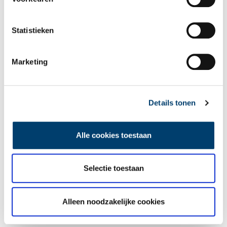
wekelijkse nieuwsbrief!
Statistieken
Bij inschrijving gaat u akkoord met ons
privacybeleid
.
Marketing
Aanvullingen
Details tonen
Vul deze informatie aan of geef een reactie.
Alle cookies toestaan
Vereiste velden zijn gemarkeerd met *. Het e-mailadres wordt niet
Selectie toestaan
gepubliceerd.
Naam
*
Alleen noodzakelijke cookies