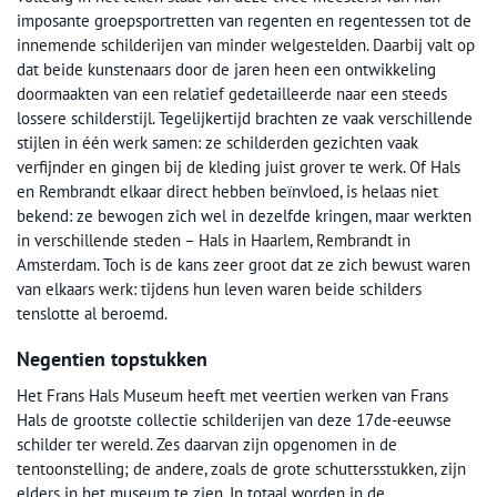
imposante groepsportretten van regenten en regentessen tot de
innemende schilderijen van minder welgestelden. Daarbij valt op
dat beide kunstenaars door de jaren heen een ontwikkeling
doormaakten van een relatief gedetailleerde naar een steeds
lossere schilderstijl. Tegelijkertijd brachten ze vaak verschillende
stijlen in één werk samen: ze schilderden gezichten vaak
verfijnder en gingen bij de kleding juist grover te werk. Of Hals
en Rembrandt elkaar direct hebben beïnvloed, is helaas niet
bekend: ze bewogen zich wel in dezelfde kringen, maar werkten
in verschillende steden – Hals in Haarlem, Rembrandt in
Amsterdam. Toch is de kans zeer groot dat ze zich bewust waren
van elkaars werk: tijdens hun leven waren beide schilders
tenslotte al beroemd.
Negentien topstukken
Het Frans Hals Museum heeft met veertien werken van Frans
Hals de grootste collectie schilderijen van deze 17de-eeuwse
schilder ter wereld. Zes daarvan zijn opgenomen in de
tentoonstelling; de andere, zoals de grote schuttersstukken, zijn
elders in het museum te zien. In totaal worden in de