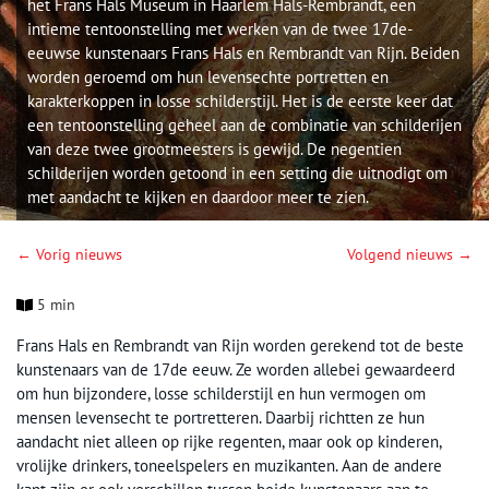
het Frans Hals Museum in Haarlem Hals-Rembrandt, een
intieme tentoonstelling met werken van de twee 17de-
eeuwse kunstenaars Frans Hals en Rembrandt van Rijn. Beiden
worden geroemd om hun levensechte portretten en
karakterkoppen in losse schilderstijl. Het is de eerste keer dat
een tentoonstelling geheel aan de combinatie van schilderijen
van deze twee grootmeesters is gewijd. De negentien
schilderijen worden getoond in een setting die uitnodigt om
met aandacht te kijken en daardoor meer te zien.
← Vorig nieuws
Volgend nieuws →
5 min
Frans Hals en Rembrandt van Rijn worden gerekend tot de beste
kunstenaars van de 17de eeuw. Ze worden allebei gewaardeerd
om hun bijzondere, losse schilderstijl en hun vermogen om
mensen levensecht te portretteren. Daarbij richtten ze hun
aandacht niet alleen op rijke regenten, maar ook op kinderen,
vrolijke drinkers, toneelspelers en muzikanten. Aan de andere