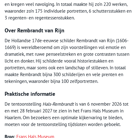
en kregen veel navolging. In totaal maakte hij zo’n 220 werken,
waaronder zo’n 175 individuele portretten, 6 schuttersstukken en
3 regenten- en regentessenstukken.
Over Rembrandt van Rijn
De Hollandse 17de-eeuwse schilder Rembrandt van Rijn (1606-
1669) is wereldberoemd om zijn voorstellingen vol emotie en
dramatiek, met ruwe penseelstreken en grote contrasten tussen
licht en donker. Hij schilderde vooral historiestukken en
portretten, maar soms ook een landschap of stilleven. In totaal
maakte Rembrandt bijna 300 schilderijen en vele prenten en
tekeningen, waaronder bijna 100 zelfportretten.
Praktische informatie
De tentoonstelling
Hals-Rembrandt
is van 6 november 2026 tot
en met 28 februari 2027 te zien in het Frans Hals Museum in
Haarlem. Om bezoekers een optimale kijkervaring te bieden,
moeten voor de tentoonstelling tijdsloten worden geboekt.
Bron:
Frans Hals Museum