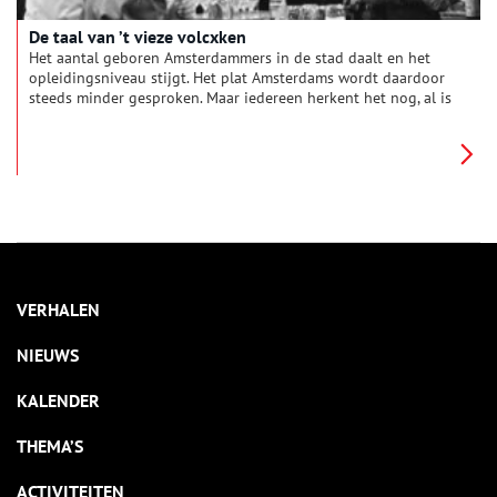
De taal van ’t vieze volcxken
Het aantal geboren Amsterdammers in de stad daalt en het
opleidingsniveau stijgt. Het plat Amsterdams wordt daardoor
steeds minder gesproken. Maar iedereen herkent het nog, al is
het maar van het Jordaanfestival of een lied van André Hazes.
Het volkse Amsterdams heeft niet altijd zo geklonken, vele
invloeden van buiten gaven de stadstaal vorm. Zo was de
invloed van immigranten uit de Zuidelijke Nederlanden en uit
de Duitse gebieden in de zeventiende eeuw aanzienlijk.
VERHALEN
NIEUWS
KALENDER
THEMA’S
ACTIVITEITEN