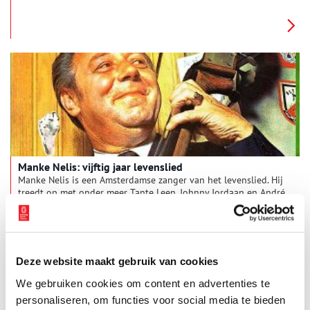
dat vroeger eigenlijk? Hoe kwam je ergens op tijd toen er nog
geen wekkers, horloges en laat staan smartphones bestonden?
Manke Nelis: vijftig jaar levenslied
Manke Nelis is een Amsterdamse zanger van het levenslied. Hij
treedt op met onder meer Tante Leen, Johnny Jordaan en André
Hazes en speelt 41 jaar lang samen met zijn zwager, de
accordeonist Johnny Meijer. Zijn grootste successen zijn Kleine
Jodeljongen, Laat De Boel Maar Waaien en Tante Saar. Manke
Nelis wordt in 1990 benoemd tot ereburger van Amsterdam.
Deze website maakt gebruik van cookies
We gebruiken cookies om content en advertenties te
personaliseren, om functies voor social media te bieden