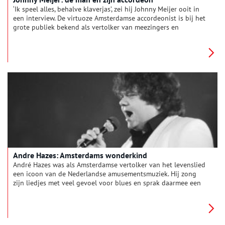
‘Ik speel alles, behalve klaverjas’, zei hij Johnny Meijer ooit in
een interview. De virtuoze Amsterdamse accordeonist is bij het
grote publiek bekend als vertolker van meezingers en
meedeiners en als de muzikale rechterhand van Manke Nelis.
Slechts af en toe kan hij tussen de meezingers door laten
horen dat hij een begaafd jazzsolist is. Hij verweeft met groot
gemak complete Bach-passages in zijn solo’s.
Andre Hazes: Amsterdams wonderkind
André Hazes was als Amsterdamse vertolker van het levenslied
een icoon van de Nederlandse amusementsmuziek. Hij zong
zijn liedjes met veel gevoel voor blues en sprak daarmee een
breed publiek aan. Ook na zijn vroegtijdige dood in september
2004 blijven het leven en de muziek van de volkszanger tot de
verbeelding spreken.