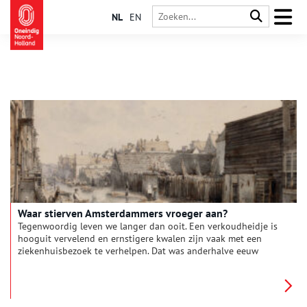
NL
EN
Waar stierven Amsterdammers vroeger aan?
Tegenwoordig leven we langer dan ooit. Een verkoudheidje is
hooguit vervelend en ernstigere kwalen zijn vaak met een
ziekenhuisbezoek te verhelpen. Dat was anderhalve eeuw
geleden wel anders. Veel Amsterdammers woonden dicht op
elkaar onder erbarmelijke omstandigheden, waardoor
infectieziektes voortdurend op de loer lagen. Waar stierven
mensen toen precies aan? Werden arme en rijke stadsbewoners