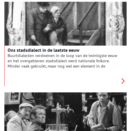
Ons stadsdialect in de laatste eeuw
Buurtdialecten verdwenen in de loop van de twintigste eeuw
en het overgebleven stadsdialect werd nationale folkore.
Minder vaak gebruikt, maar nog wel een element in de
moderne taal van het schoolplein. Dat alles zien we in dit
slotverhaal van een korte serie (zie gerelateerde verhalen) over
het Amsterdams door de eeuwen heen.