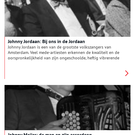
Johnny Jordaan: Bij ons in de Jordaan
Johnny Jordaan is een van de grootste volkszangers van
Amsterdam. Veel mede-artiesten erkennen de kwaliteit en de
oorspronkelijkheid van zijn ongeschoolde, heftig vibrerende
stem. Hij bereikt de status van superster op een wijze die tot
dan toe niet eerder is vertoond in de Nederlandse lichte
muziek.
Johnny Meijer: de man en zijn accordeon