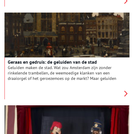
fascisten, vormen ze een gemakkelijk doelwit voor de nazi’s als
Nederland in mei 1940 wordt bezet. Veel communisten gaan
vrijwel meteen in het verzet.
Geraas en gedruis: de geluiden van de stad
Geluiden maken de stad. Wat zou Amsterdam zijn zonder
rinkelende trambellen, de weemoedige klanken van een
draaiorgel of het geroezemoes op de markt? Maar geluiden
kunnen naast nostalgie ook irritatie oproepen. Denk aan de
vaak beklaagde rolkoffers, overvliegende vliegtuigen of luide
ringtones van mobiele telefoons. Welke geluiden hoorde men
vroeger in de stad en wat was er toen anders dan nu?