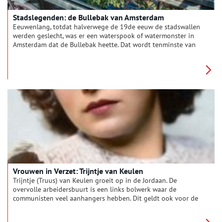
Stadslegenden: de Bullebak van Amsterdam
Eeuwenlang, totdat halverwege de 19de eeuw de stadswallen
werden geslecht, was er een waterspook of watermonster in
Amsterdam dat de Bullebak heette. Dat wordt tenminste van
generatie op generatie verteld – en dan moet het wel waar
zijn.
Vrouwen in Verzet: Trijntje van Keulen
Trijntje (Truus) van Keulen groeit op in de Jordaan. De
overvolle arbeidersbuurt is een links bolwerk waar de
communisten veel aanhangers hebben. Dit geldt ook voor de
familie van Truus, die sterk antifascistisch is. Omdat de
communisten ideologisch gezien de grote vijand zijn van de