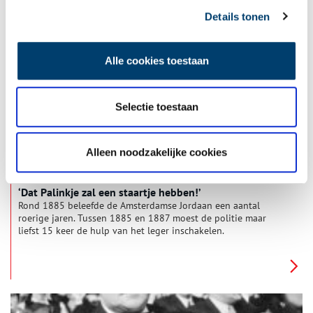
dingen die voor veel van ons vanzelfsprekend zijn. Zo’n
honderd jaar geleden was dit echter heel anders. Nederland
Details tonen
kende heel wat gebieden waar grote armoede heerste.
Misschien wel het beroemdste voorbeeld hiervan is de
Amsterdamse Jordaan. Deze volksbuurt, die volkszangers en
Alle cookies toestaan
volksverhalen voortbracht, werd een icoon voor de hoofdstad.
Het plat Amsterdams dat hier gesproken werd, de Westertoren
en Johnny Jordaan vormen het romantische beeld dat velen
tegenwoordig van de Jordaan hebben. Wat in dit beeld echter
Selectie toestaan
vaak wordt weggelaten is de bittere armoede waarin de
Jordanezen leefden.
Alleen noodzakelijke cookies
‘Dat Palinkje zal een staartje hebben!’
Rond 1885 beleefde de Amsterdamse Jordaan een aantal
roerige jaren. Tussen 1885 en 1887 moest de politie maar
liefst 15 keer de hulp van het leger inschakelen.