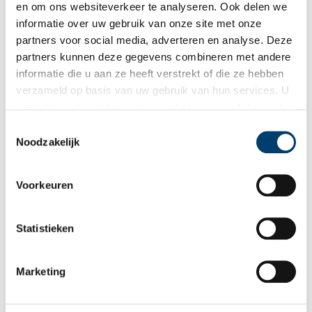
en om ons websiteverkeer te analyseren. Ook delen we
informatie over uw gebruik van onze site met onze
partners voor social media, adverteren en analyse. Deze
partners kunnen deze gegevens combineren met andere
Van het badhuis en de woonschool
informatie die u aan ze heeft verstrekt of die ze hebben
Wassen in een teiltje, één keer per week douchen in het
verzameld op basis van uw gebruik van hun services. U
badhuis en uitgejouwd worden buiten de poorten van je eigen
gaat akkoord met de cookies en het
privacystatement
wijk. Tot in de jaren zeventig was dit dagelijkse kost voor de
Vogeldorpers van Amsterdam-Noord. In de volksmond werden
als u onze website blijft gebruiken.
Toestemmingsselectie
delen van Amsterdam-Noord ook wel ‘de rimboe’ genoemd.
Noodzakelijk
Hier zouden de asocialen wonen, dacht men.
Voorkeuren
Statistieken
Marketing
Armoede in de Jordaan
Een dak boven je hoofd en een boterham in je hand zijn twee