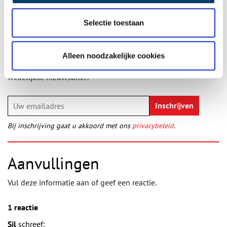
Selectie toestaan
Ontvang de nieuwsbrief
Wilt u op de hoogte blijven van de mooiste verhalen en het
Alleen noodzakelijke cookies
laatste erfgoednieuws? Schrijf u dan nu in voor onze
wekelijkse nieuwsbrief!
Bij inschrijving gaat u akkoord met ons
privacybeleid
.
Aanvullingen
Vul deze informatie aan of geef een reactie.
1 reactie
Sil
schreef: