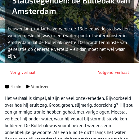
Stadslegenden: de Bullebak van
Amsterdam
Eeuwenlang, totdat halverwege de 19de eeuw de stadswallen
werden geslecht, was er een waterspook of watermonster in
Amsterdam dat de Bullebak heette. Dat wordt tenminste van
generatie op generatie verteld – en dan moet het wel waar
zijn.
← Vorig verhaal
Volgend verhaal →
4 min
Voorlezen
Het verhaal is simpel, al zijn er veel onzekerheden. Bijvoorbeeld
over hoe hij eruit zag. Groot, groen, slijmerig, doorzichtig? Hij zou
een grimmige tronie hebben gehad, met vurige ogen. Meestal
verbleef hij onder water, waar hij vooral bij stormtij stevig kon
bulderen. De Bullebak was vooral bekend wegens een
onhebbelijke gewoonte. Als een kind te dicht langs het water