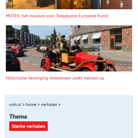
MUTEK: hét museum voor Toegepaste Europese Kunst
Historische Vereniging Amstelveen zoekt mensen op
onh.nl
>
home
>
verhalen
>
Thema
Sterke verhalen