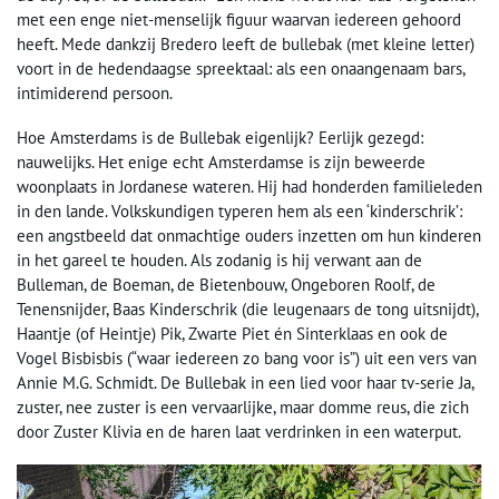
met een enge niet-menselijk figuur waarvan iedereen gehoord
heeft. Mede dankzij Bredero leeft de bullebak (met kleine letter)
voort in de hedendaagse spreektaal: als een onaangenaam bars,
intimiderend persoon.
Hoe Amsterdams is de Bullebak eigenlijk? Eerlijk gezegd:
nauwelijks. Het enige echt Amsterdamse is zijn beweerde
woonplaats in Jordanese wateren. Hij had honderden familieleden
in den lande. Volkskundigen typeren hem als een ‘kinderschrik’:
een angstbeeld dat onmachtige ouders inzetten om hun kinderen
in het gareel te houden. Als zodanig is hij verwant aan de
Bulleman, de Boeman, de Bietenbouw, Ongeboren Roolf, de
Tenensnijder, Baas Kinderschrik (die leugenaars de tong uitsnijdt),
Haantje (of Heintje) Pik, Zwarte Piet én Sinterklaas en ook de
Vogel Bisbisbis (“waar iedereen zo bang voor is”) uit een vers van
Annie M.G. Schmidt. De Bullebak in een lied voor haar tv-serie Ja,
zuster, nee zuster is een vervaarlijke, maar domme reus, die zich
door Zuster Klivia en de haren laat verdrinken in een waterput.