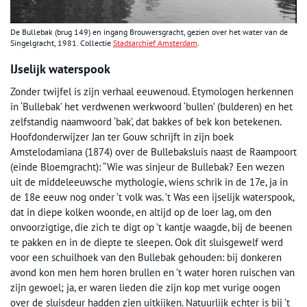
De Bullebak (brug 149) en ingang Brouwersgracht, gezien over het water van de
Singelgracht, 1981. Collectie
Stadsarchief Amsterdam
.
IJselijk waterspook
Zonder twijfel is zijn verhaal eeuwenoud. Etymologen herkennen
in ‘Bullebak’ het verdwenen werkwoord ‘bullen’ (bulderen) en het
zelfstandig naamwoord ‘bak’, dat bakkes of bek kon betekenen.
Hoofdonderwijzer Jan ter Gouw schrijft in zijn boek
Amstelodamiana (1874) over de Bullebaksluis naast de Raampoort
(einde Bloemgracht): “Wie was sinjeur de Bullebak? Een wezen
uit de middeleeuwsche mythologie, wiens schrik in de 17e, ja in
de 18e eeuw nog onder ’t volk was. ’t Was een ijselijk waterspook,
dat in diepe kolken woonde, en altijd op de loer lag, om den
onvoorzigtige, die zich te digt op ’t kantje waagde, bij de beenen
te pakken en in de diepte te sleepen. Ook dit sluisgewelf werd
voor een schuilhoek van den Bullebak gehouden: bij donkeren
avond kon men hem horen brullen en ’t water horen ruischen van
zijn gewoel; ja, er waren lieden die zijn kop met vurige oogen
over de sluisdeur hadden zien uitkijken. Natuurlijk echter is bij ’t