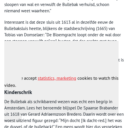
sloopen van wal en verwulft de Bullebak verhuisd, schoon
niemand weet waarheen.”
Interessant is dat deze sluis uit 1613 al in dezelfde eeuw de
Bullebaksluis heette, blijkens de stadsbeschrijving (1665) van
Tobias van Domselaer: “De Bloemgracht loopt onder de wal door
een steenen verwulft na[aar] buyten, dat des nachts met twee
deuren afgesloten wordt. Dit noemt men de Bulbak-sluys, en
daardoor vaert men na de Laken-ramen en Blekerijen.” Sinds
wanneer die andere brug, bij de Brouwersgracht, ‘Bullebak’ heet is
niet meer te achterhalen, maar in ieder geval een stuk later.
Please accept
statistics, marketing
cookies to watch this
video.
Kinderschrik
De Bullebak als schrikbarend wezen was echt een begrip in
Amsterdam. Lees het beroemde blijspel De Spaanse Brabander
uit 1618 van Gerard Adriaenszoon Bredero. Daarin wordt over een
woest uitziend figuur gezegd: “Mijn docht [Ik dacht-red.] het was
de duyvel, of de bulleback!” Een mens wordt hier dus vergeleken