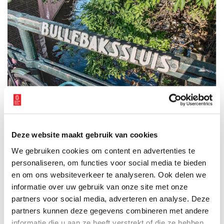
De Bullebaksluis in Amsterdam. Foto: Ons Amsterdam.
Monster gerehabiliteerd
Deze website maakt gebruik van cookies
De legende over de Bullebak leek weggezonken in het
We gebruiken cookies om content en advertenties te
Amsterdamse stadsgeheugen. Maar in 2014 is een schoolmusical
personaliseren, om functies voor social media te bieden
over hem gemaakt, in het kader van de viering van 400 jaar
en om ons websiteverkeer te analyseren. Ook delen we
Amsterdamse grachten. Voor veel Amsterdamse scholieren heeft
informatie over uw gebruik van onze site met onze
zijn naam ineens weer een bekende klank. De revival komt vrij
partners voor social media, adverteren en analyse. Deze
onverwacht. Eerder (tussen ongeveer 1960 en 1990) werd de
Bullebak enkele keren opgerakeld in boekjes over Amsterdamse
partners kunnen deze gegevens combineren met andere
volksverhalen, maar hij behoorde zeker niet tot het vaste
informatie die u aan ze heeft verstrekt of die ze hebben