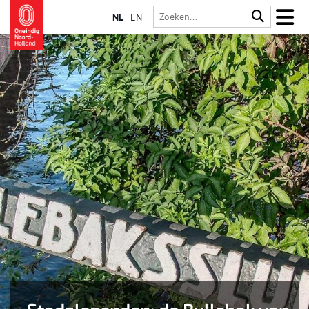
NL
EN