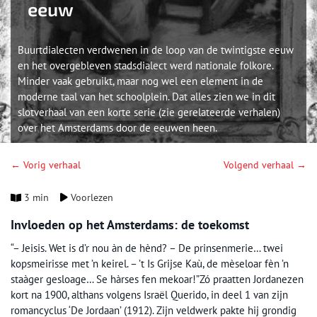
eeuw
Buurtdialecten verdwenen in de loop van de twintigste eeuw
en het overgebleven stadsdialect werd nationale folkore.
Minder vaak gebruikt, maar nog wel een element in de
moderne taal van het schoolplein. Dat alles zien we in dit
slotverhaal van een korte serie (zie gerelateerde verhalen)
over het Amsterdams door de eeuwen heen.
← Vorig verhaal
Volgend verhaal →
3 min
Voorlezen
Invloeden op het Amsterdams: de toekomst
“– Jeisis. Wet is d’r nou àn de hènd? – De prinsenmerie… twei
kopsmeirisse met ’n keirel. – ’t Is Grijse Kaù, de mèseloar fèn ’n
staàger gesloage… Se hàrses fen mekoar!”Zó praatten Jordanezen
kort na 1900, althans volgens Israël Querido, in deel 1 van zijn
romancyclus ‘De Jordaan’ (1912). Zijn veldwerk pakte hij grondig