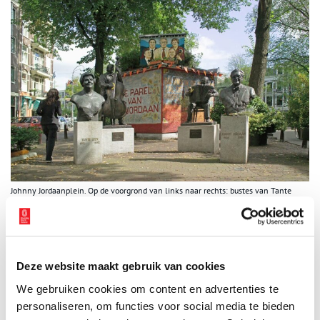
Johnny Jordaanplein. Op de voorgrond van links naar rechts: bustes van Tante
Leen, Manke Nelis, Johnny Meyer en Johnny Jordaan. Collectie Stadsarchief
Amsterdam.
Uittocht en renovatie
De Jordaan was toen allang niet meer een ‘eiland’ in de stad. Veel
Deze website maakt gebruik van cookies
bewoners werkten nu buiten de eigen buurt. Tussen beide
We gebruiken cookies om content en advertenties te
wereldoorlogen waren bovendien velen hun krotwoningen
personaliseren, om functies voor social media te bieden
ontvlucht naar de charmante nieuwe tuindorpen in Noord. En