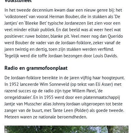
Volkstoneel
In het tweede decennium kwam daar een nieuw genre bij: het
‘volkstoneel’ van vooral Herman Bouber, die in stukken als ‘De
Jantjes’ en ‘Bleeke Bet’ typische Jordanezen liet zien voor een
veel minder elitair publiek. En dat beeld was al weer heel wat
positiever: ruwe bolster, blanke pit. Veel meer nog dan Querido
werd Bouber de vader van de Jordaan-folklore, zeker vanaf de
jaren twintig en dertig, toen zijn stukken werden verfilmd.
Tegelijk werd die toffe Jordaan bezongen door Louis Davids.
Radio en grammofoonplaat
De Jordaan-folklore bereikte in de jaren vijftig haar hoogtepunt.
In 1952 lanceerde Wim Sonneveld (op tekst van Eli Asser) met
razend succes op de radio zijn type Willem Parel, ‘de
orregeldraaier’. En in 1955 werd door een platenmaatschappij
Jantje van Musscher alias Johnny Jordaan uitgeroepen tot beste
zanger van de buurt, met Tante Leen (Polder) als goede tweede.
Meteen waren ze nationale beroemdheden.