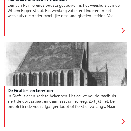
Een van Purmerends oudste gebouwen is het weeshuis aan de
Willem Eggertstraat. Eeuwenlang zaten er kinderen in het
weeshuis die onder moeilijke omstandigheden leefden. Veel
kinderen werden wees doordat ouders kort leefden, door
ziektes en slechte hygiënische omstandigheden. Gelukkig
kwam daar later verandering in en werden wezen ook
makkelijker opgenomen in pleeggezinnen. Uiteindelijk werd de
verzorging van wezen dus overbodig. Het laatste weeskind
vertrok in de jaren zestig van de vorige eeuw.
De Grafter zerkenvloer
In Graft is geen kerk te bekennen. Het eeuwenoude raadhuis
siert de dorpsstraat en daarnaast is het leeg. Zo lijkt het. De
onoplettende voorbijganger loopt of fietst er zo langs. Maar
de sporen van de kerk zijn gelukkig behouden gebleven.