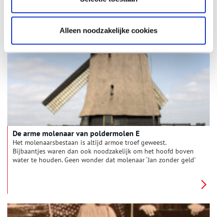
generaties lang op poldermolen K in de Schermer gemalen.
Deze molen behoort in 1634 tot de eerst gebouwde
poldermolens, maar wordt in 1645 verplaatst binnen diezelfde
polder omdat hij niet effectief blijkt.
Alleen noodzakelijke cookies
De arme molenaar van poldermolen E
Het molenaarsbestaan is altijd armoe troef geweest.
Bijbaantjes waren dan ook noodzakelijk om het hoofd boven
water te houden. Geen wonder dat molenaar ‘Jan zonder geld’
droomt van een ander bestaan. Maar het noodlot beslist
anders.