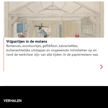
Vrijpartijen in de molens
Romances, avontuurtjes, geflikflooi, kalverliefdes,
buitenechtelijke uitstapjes en ongewenste intimiteiten op en
rond de werkvloer zijn van alle tijden. In de papiermolens was
dat niet anders. Het kon er soms heftig aan toe gaan, zoals
blijkt uit Zaanse notariële stukken uit de achttiende eeuw.
VERHALEN