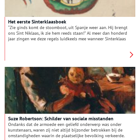
Het eerste Sinterklaasboek
“Zie ginds komt de stoomboot, uit Spanje weer aan. Hij brengt
ons Sint Niklaas, ik zie hem reeds staan!” Al meer dan honderd
jaar zingen we deze regels luidkeels mee wanneer Sinterklaas
half november een pittoreske haven in Nederland komt
binnenvaren. Het is één van de meest toonaangevende
sinterklaasliedjes en werd geschreven door de Amsterdamse
schrijver, onderwijzer en humorist, Jan Schenkman. Het
aanvankelijke versje werd door Schenkman geïntroduceerd in
het eerste Sinterklaasboek, gevuld met fraaie handgekleurde
litho’s en vrolijke anekdotes op rijm, uitgegeven in 1850 door
Gerrit Theodoor Bom.
Suze Robertson: Schilder van sociale misstanden
Ondanks dat de armoede een geliefd onderwerp was onder
kunstenaars, waren zij niet altijd bijzonder betrokken bij de
omstandigheden waarin de plaatselijke bevolking verkeerde.