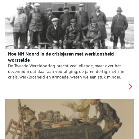
Hoe NH Noord in de crisisjaren met werkloosheid
worstelde
De Tweede Wereldoorlog bracht veel ellende, maar over het
decennium dat daar aan vooraf ging, de jaren dertig, met zijn
crisis, werkloosheid en armoede, weten we een stuk minder.
Bart Lankester uit Wieringen beschrijft in zijn pas verschenen
boek ‘Stakkers & Stakers’ hoe de crisis in de jaren 1930-1940
hard aan kwam in het noordelijke deel van Noord-Holland.