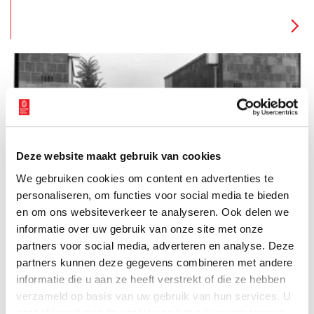
Schilderijen over de lagere sociale klassen waren omstreeks
1890 veelal lieflijk en romatisch. Lien Heyting schrijft
hierover in haar boek ‘De Wereld in een dop’ (1994) over de
kunstenaars die eind negentiende eeuw naar Laren trokken
het volgende: ‘Hoe meer de dorpse eenheid tussen mens en
natuur bedreigd werd, des te zoetelijker die door de schilders
werd weergegeven. Nooit eerder hebben ze in de armoede […]
zoveel lieflijks gezien als juist toen’.
Deze website maakt gebruik van cookies
Van het badhuis en de woonschool
We gebruiken cookies om content en advertenties te
Wassen in een teiltje, één keer per week douchen in het
badhuis en uitgejouwd worden buiten de poorten van je eigen
personaliseren, om functies voor social media te bieden
wijk. Tot in de jaren zeventig was dit dagelijkse kost voor de
en om ons websiteverkeer te analyseren. Ook delen we
Vogeldorpers van Amsterdam-Noord. In de volksmond werden
informatie over uw gebruik van onze site met onze
delen van Amsterdam-Noord ook wel ‘de rimboe’ genoemd.
Hier zouden de asocialen wonen, dacht men.
partners voor social media, adverteren en analyse. Deze
partners kunnen deze gegevens combineren met andere
informatie die u aan ze heeft verstrekt of die ze hebben
verzameld op basis van uw gebruik van hun services. U
gaat akkoord met de cookies en het
privacystatement