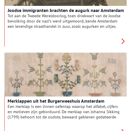
Joodse immigranten brachten de augurk naar Amsterdam
Tot aan de Tweede Wereldoorlog, toen driekwart van de Joodse
bevolking door de nazi’s werd uitgemoord, kende Amsterdam
een levendige straathandel in zuur, zoals augurken en uitjes.
Die merendeels Joodse straathandel, met zijn
‘augurkiesmannen’, is niet meer. Van de destijds tientallen
Amsterdamse zuurinleggerijen is er nog maar één over.
Merklappen uit het Burgerweeshuis Amsterdam
Een merklap is een linnen oefenlap waarop het alfabet, cijfers
en motieven zijn geborduurd. De merklap van Johanna Sikking
(1799) behoort tot de oudste, bewaard gebleven gedateerde
merklappen van het Burgerweeshuis in Amsterdam.