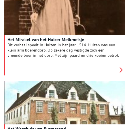
Het Mirakel van het Huizer Melkmeisje
Dit verhaal speelt in Huizen in het jaar 1514. Huizen was een
klein arm boerendorp. Op zekere dag vestigde zich een
vreemde boer in het dorp. Met zijn paard en drie koeien betrok
hij de grootste boerderij in het dorp. De arme Huizers, die zelf
geen koeien hadden, wisten niet wat ze zagen.
Het Weeshuis van Purmerend