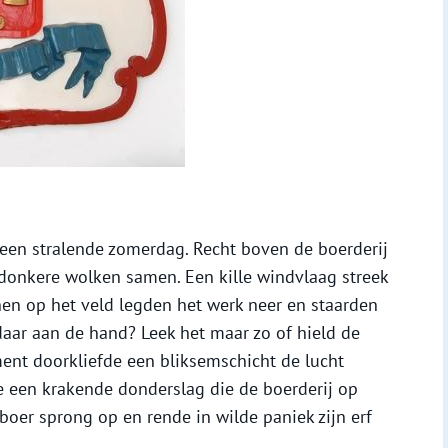
p een stralende zomerdag. Recht boven de boerderij
donkere wolken samen. Een kille windvlaag streek
nen op het veld legden het werk neer en staarden
aar aan de hand? Leek het maar zo of hield de
nt doorkliefde een bliksemschicht de lucht
e een krakende donderslag die de boerderij op
boer sprong op en rende in wilde paniek zijn erf