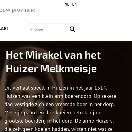
NL
EN
jouw provincie
AART
Het Mirakel van het
Huizer Melkmeisje
Dit verhaal speelt in Huizen in het jaar 1514.
Huizen was een klein arm boerendorp. Op zekere
dag vestigde zich een vreemde boer in het dorp.
Met zijn paard en drie koeien betrok hij de
grootste boerderij in het dorp. De arme Huizers,
die zelf geen koeien hadden, wisten niet wat ze