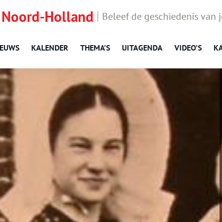
 Noord-Holland
Beleef de geschiedenis van 
IEUWS
KALENDER
THEMA’S
UITAGENDA
VIDEO’S
K