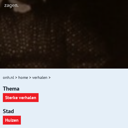
zagen.
onh.nl
>
home
>
verhalen
>
Thema
Sterke verhalen
Stad
Huizen