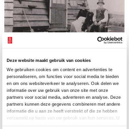
Deze website maakt gebruik van cookies
We gebruiken cookies om content en advertenties te
personaliseren, om functies voor social media te bieden
Foto’s van de familie Bloothooft zijn er niet. Van wat later datum (ca. 1890) is deze
en om ons websiteverkeer te analyseren. Ook delen we
foto van molenaar Pieter Plevier en zijn vrouw Dieuwertje Hopman zittend voor
de middelmolen P aan de Noorderring. Foto via
Museummolen, Schermerhorn.
informatie over uw gebruik van onze site met onze
partners voor social media, adverteren en analyse. Deze
Einde aan 200 jaar molenaars Bloothooft
partners kunnen deze gegevens combineren met andere
Jan Bloothooft en zijn vrouw blijven kinderloos en dat brengt de
informatie die u aan ze heeft verstrekt of die ze hebben
molenaar op zijn oude dag in moeilijkheden. Vanaf zijn 71ste
verzameld op basis van uw gebruik van hun services. U
komen er klachten. Er moet een knecht bij komen. De boeren uit
gaat akkoord met de cookies en het
privacystatement
de omgeving en ook de dijkgraaf en heemraden dragen daar aan