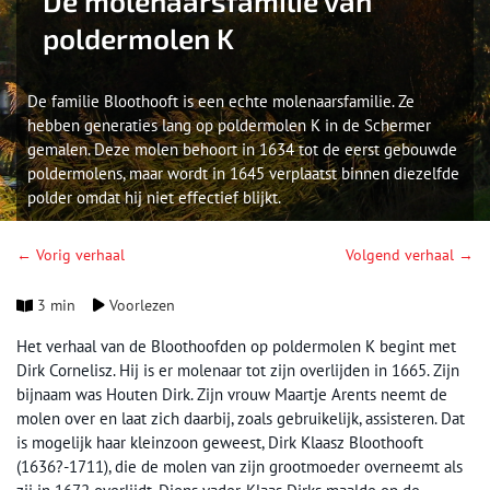
De molenaarsfamilie van
poldermolen K
De familie Bloothooft is een echte molenaarsfamilie. Ze
hebben generaties lang op poldermolen K in de Schermer
gemalen. Deze molen behoort in 1634 tot de eerst gebouwde
poldermolens, maar wordt in 1645 verplaatst binnen diezelfde
polder omdat hij niet effectief blijkt.
← Vorig verhaal
Volgend verhaal →
3 min
Voorlezen
Het verhaal van de Bloothoofden op poldermolen K begint met
Dirk Cornelisz. Hij is er molenaar tot zijn overlijden in 1665. Zijn
bijnaam was Houten Dirk. Zijn vrouw Maartje Arents neemt de
molen over en laat zich daarbij, zoals gebruikelijk, assisteren. Dat
is mogelijk haar kleinzoon geweest, Dirk Klaasz Bloothooft
(1636?-1711), die de molen van zijn grootmoeder overneemt als