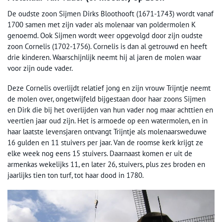
De oudste zoon Sijmen Dirks Bloothooft (1671-1743) wordt vanaf
1700 samen met zijn vader als molenaar van poldermolen K
genoemd. Ook Sijmen wordt weer opgevolgd door zijn oudste
zoon Cornelis (1702-1756). Cornelis is dan al getrouwd en heeft
drie kinderen. Waarschijnlijk neemt hij al jaren de molen waar
voor zijn oude vader.
Deze Cornelis overlijdt relatief jong en zijn vrouw Trijntje neemt
de molen over, ongetwijfeld bijgestaan door haar zoons Sijmen
en Dirk die bij het overlijden van hun vader nog maar achttien en
veertien jaar oud zijn. Het is armoede op een watermolen, en in
haar laatste levensjaren ontvangt Trijntje als molenaarsweduwe
16 gulden en 11 stuivers per jaar. Van de roomse kerk krijgt ze
elke week nog eens 15 stuivers. Daarnaast komen er uit de
armenkas wekelijks 11, en later 26, stuivers, plus zes broden en
jaarlijks tien ton turf, tot haar dood in 1780.