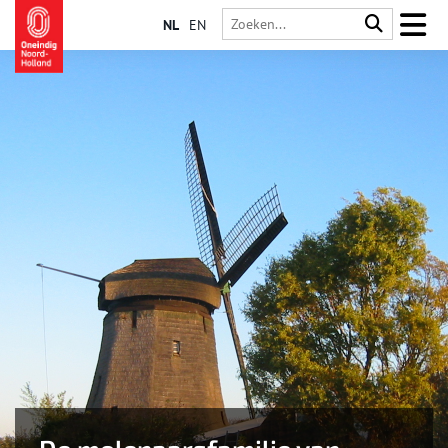
NL
EN