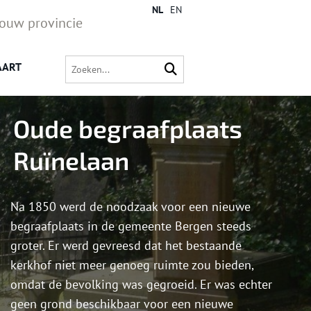
NL
EN
jouw provincie
AART
Oude begraafplaats
Ruïnelaan
Na 1850 werd de noodzaak voor een nieuwe
begraafplaats in de gemeente Bergen steeds
groter. Er werd gevreesd dat het bestaande
kerkhof niet meer genoeg ruimte zou bieden,
omdat de bevolking was gegroeid. Er was echter
geen grond beschikbaar voor een nieuwe