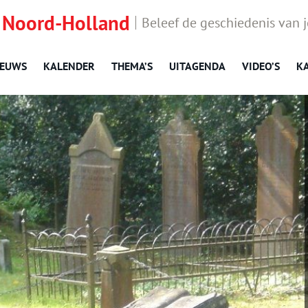
 Noord-Holland
Beleef de geschiedenis van 
IEUWS
KALENDER
THEMA’S
UITAGENDA
VIDEO’S
K