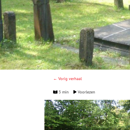
← Vorig verhaal
3 min
Voorlezen