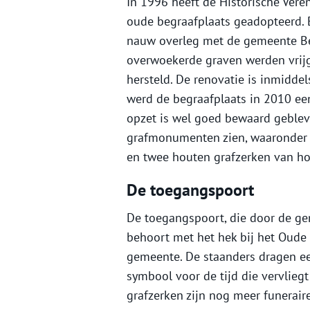
In 1996 heeft de Historische Veren
oude begraafplaats geadopteerd. E
nauw overleg met de gemeente Be
overwoekerde graven werden vrij
hersteld. De renovatie is inmidde
werd de begraafplaats in 2010 ee
opzet is wel goed bewaard gebleve
grafmonumenten zien, waaronder h
en twee houten grafzerken van ho
De toegangspoort
De toegangspoort, die door de ge
behoort met het hek bij het Oude
gemeente. De staanders dragen ee
symbool voor de tijd die vervlieg
grafzerken zijn nog meer funerair