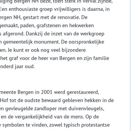
iging Bergen NH deze, toen sterk in verval zijnde,
en enthousiaste groep vrijwilligers is daarna, in
rgen NH, gestart met de renovatie. De
gemaakt, paden, grafstenen en hekwerken
ls afgerond. Dankzij de inzet van de werkgroep
n gemeentelijk monument. De oorspronkelijke
n. Je kunt er ook nog veel bijzondere
et graf voor de heer van Bergen en zijn familie
nderd jaar oud.
meente Bergen in 2001 werd gerestaureerd,
 Hof tot de oudste bewaard gebleven hekken in de
n gevleugelde zandloper met duivenvleugels,
t en de vergankelijkheid van de mens. Op de
e symbolen te vinden, zowel typisch protestantse