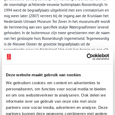
de voormalige achttiende-eeuwse buitenplaats Roosenburgh. In
1994 werd de begraafplaats uitgebreid met een crematorium en
nog weer later (2007) verrees bij de ingang aan de Kruislaan het
Nederlands Uitvaart Museum Tot Zover. In het museumcafé wordt
de herinnering aan een specifiek stukje Watergraafsmeer levend
gehouden. In de buitenmuur zijn twee gevelstenen met de naam
van het gesloopte huis Roosenburgh ingemetseld. Tegenwoordig
is de Nieuwe Ooster de grootste begraafplaats uit de
negentiende eeuw in Nederland. Het park kan bogen op een rijk
assortiment aan loof- en naaldbomen, waardoor het een groene
oase is in de drukke stad. In eigen beheer is een bomenroute
uitgegeven waarin zo’n 300 verschillende soorten worden
genoemd.
Deze website maakt gebruik van cookies
Onderhoud
We gebruiken cookies om content en advertenties te
personaliseren, om functies voor social media te bieden
Dat het groen er jaar in jaar uit verzorgd uitziet is te danken aan
en om ons websiteverkeer te analyseren. Ook delen we
een legertje tuinlieden. Aan het woord is een gepensioneerde
informatie over uw gebruik van onze site met onze
tuinman die zijn loopbaan als zestienjarige op de begraafplaats
partners voor social media, adverteren en analyse. Deze
begon. Honderd jaar na de oprichting (1994) blikte hij terug op
zijn carrière. Over het knippen van de hagen herinnerde hij zich:
partners kunnen deze gegevens combineren met andere