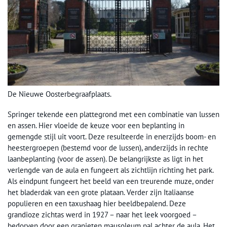
De Nieuwe Oosterbegraafplaats.
Springer tekende een plattegrond met een combinatie van lussen
en assen. Hier vloeide de keuze voor een beplanting in
gemengde stijl uit voort. Deze resulteerde in enerzijds boom- en
heestergroepen (bestemd voor de lussen), anderzijds in rechte
laanbeplanting (voor de assen). De belangrijkste as ligt in het
verlengde van de aula en fungeert als zichtlijn richting het park.
Als eindpunt fungeert het beeld van een treurende muze, onder
het bladerdak van een grote plataan. Verder zijn Italiaanse
populieren en een taxushaag hier beeldbepalend. Deze
grandioze zichtas werd in 1927 – naar het leek voorgoed –
bedorven door een granieten mausoleum pal achter de aula. Het