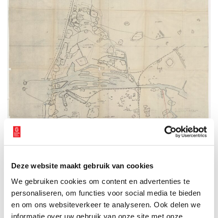
Deze website maakt gebruik van cookies
We gebruiken cookies om content en advertenties te
personaliseren, om functies voor social media te bieden
Kaart van de Festung IJmuiden; 16 april 1945. Beeld:
Wikimedia Commons
en om ons websiteverkeer te analyseren. Ook delen we
Bronnen
informatie over uw gebruik van onze site met onze