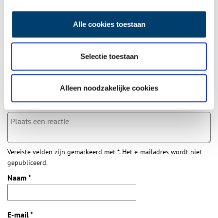
Aanvullingen
Alle cookies toestaan
Vul deze informatie aan of geef een reactie.
1 reactie
Selectie toestaan
Rob Maaijen
schreef:
30/06/2024 om 17:57
Alleen noodzakelijke cookies
Mooie initiatieven om de geschiedenis levend te houden !
Reply
Vereiste velden zijn gemarkeerd met *. Het e-mailadres wordt niet
gepubliceerd.
Naam
*
E-mail
*