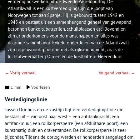
verdedigingswerken uit de Tweede Wereldoorlog. De
Atlantikwall is een kustverdedigingslijn die loopt van
Noorwegen tot aan Spanje. Hij is gebouwd tussen 1942 en
1945 en bestaat uit een samenhangend geheel van gewapend
betonnen bunkers, batterijen, schuilplaatsen etc. Bovendien
zijn er onderkomens voor de manschappen en alles wat
daarmee samenhangt. Enkele onderdelen van de Atlantikwall
zijn tegenwoordig beschermd als rijksmonument, zoals de
luchtafweerbatterij Olmen en de kustbatterij Heerenduin.
← Vorig verhaal
Volgend verhaal →
1 min
Voorlezen
Verdedigingslinie
Tussen Driehuis en de kustlijn ligt een verdedigingslinie die
bestaat uit – van oost naar west – een antitankgracht, een
antitankmuur, een rollkörpersperre (een afsluitbare poort), een
kunstmatig duin en drakentanden. De rollkörpersperre is zeer
bijzonder. Tijdens de oorlog werden er honderden aangelegd om