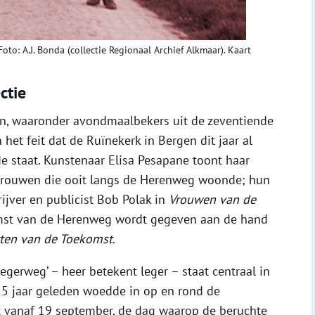
o: A.J. Bonda (collectie Regionaal Archief Alkmaar). Kaart
ctie
en, waaronder avondmaalbekers uit de zeventiende
het feit dat de Ruïnekerk in Bergen dit jaar al
e staat. Kunstenaar Elisa Pesapane toont haar
 vrouwen die ooit langs de Herenweg woonde; hun
ijver en publicist Bob Polak in
Vrouwen van de
komst van de Herenweg wordt gegeven aan de hand
ten van de Toekomst
.
legerweg’ – heer betekent leger – staat centraal in
225 jaar geleden woedde in op en rond de
 vanaf 19 september, de dag waarop de beruchte