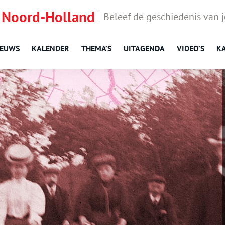
 Noord-Holland
Beleef de geschiedenis van 
IEUWS
KALENDER
THEMA’S
UITAGENDA
VIDEO’S
K