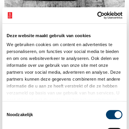
Trap in de Westbatterij Muiden. Fotograaf: G.J. (Gerard) Dukker, 1976. Rijksdienst
voor het Cultureel Erfgoed, Documentnummer
176.627
.
Deze website maakt gebruik van cookies
Ouderwets door nieuwe wapens
We gebruiken cookies om content en advertenties te
Door de uitvinding van de
brisantgranaat
rond 1885 raakte de
personaliseren, om functies voor social media te bieden
Westbatterij in één klap verouderd. Deze nieuwe granaat had veel
en om ons websiteverkeer te analyseren. Ook delen we
meer kracht dan traditionele explosieven, en kon bakstenen
informatie over uw gebruik van onze site met onze
gebouwen gemakkelijk vernietigen. Om het torenfort te
partners voor social media, adverteren en analyse. Deze
verstevigen werd de slotgracht gedempt en werd rondom een
partners kunnen deze gegevens combineren met andere
aarden wal aangelegd. Ook werd het dak bedekt met een dikke
informatie die u aan ze heeft verstrekt of die ze hebben
laag aarde, die de impact van een granaatinslag moest
verzameld op basis van uw gebruik van hun services. U
verminderen.
gaat akkoord met de cookies en het
privacystatement
In 1892 werd de Westbatterij bij Muiden opgenomen in de
als u onze website blijft gebruiken.
Toestemmingsselectie
Stelling van Amsterdam.
Noodzakelijk