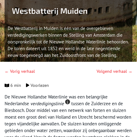
Westbatterij Muiden
De Westbatterij in Muiden is één van de overgebleven
verdedigingswerken binnen de Stelling van Amsterdam die
oorspronkelijk tot de Nieuwe Hollandse Waterlinie behoorden.
De toren dateert uit 1852 en werd in de late negentiende
eeuw toegevoegd aan het Zuidoostfront van de Stelling.
← Vorig verhaal
Volgend verhaal →
6 min
Voorlezen
De Nieuwe Hollandse Waterlinie was een belangrijke
Nederlandse
verdedigingslinie
tussen de Zuiderzee en de
Biesbosch. Door middel van een netwerk van forten en sluizen
moest een groot deel van Holland en Utrecht beschermd worden
tegen vijandelijke aanvallen. De sluizen konden omliggende
gebieden onder water zetten, waardoor zij onbegaanbaar werden