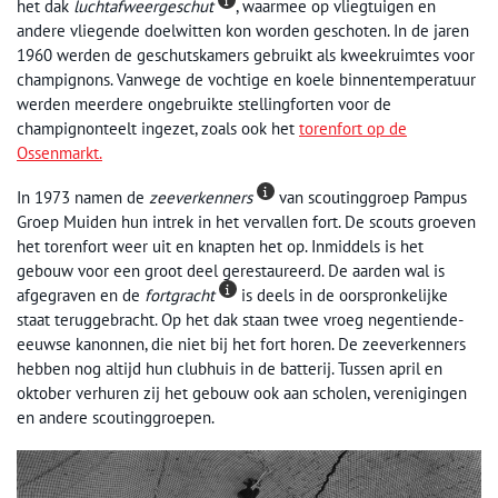
het dak
luchtafweergeschut
, waarmee op vliegtuigen en
andere vliegende doelwitten kon worden geschoten. In de jaren
1960 werden de geschutskamers gebruikt als kweekruimtes voor
champignons. Vanwege de vochtige en koele binnentemperatuur
werden meerdere ongebruikte stellingforten voor de
champignonteelt ingezet, zoals ook het
torenfort op de
Ossenmarkt.
In 1973 namen de
zeeverkenners
van scoutinggroep Pampus
Groep Muiden hun intrek in het vervallen fort. De scouts groeven
het torenfort weer uit en knapten het op. Inmiddels is het
gebouw voor een groot deel gerestaureerd. De aarden wal is
afgegraven en de
fortgracht
is deels in de oorspronkelijke
staat teruggebracht. Op het dak staan twee vroeg negentiende-
eeuwse kanonnen, die niet bij het fort horen. De zeeverkenners
hebben nog altijd hun clubhuis in de batterij. Tussen april en
oktober verhuren zij het gebouw ook aan scholen, verenigingen
en andere scoutinggroepen.