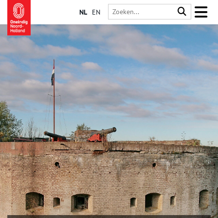
NL
EN