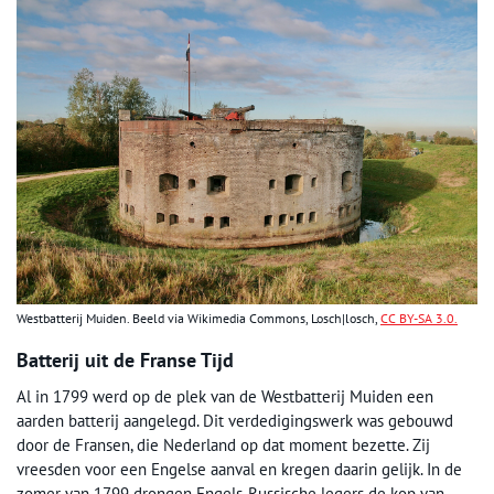
Westbatterij Muiden. Beeld via Wikimedia Commons, Losch|losch,
CC BY-SA 3.0.
Batterij uit de Franse Tijd
Al in 1799 werd op de plek van de Westbatterij Muiden een
aarden batterij aangelegd. Dit verdedigingswerk was gebouwd
door de Fransen, die Nederland op dat moment bezette. Zij
vreesden voor een Engelse aanval en kregen daarin gelijk. In de
zomer van 1799 drongen Engels-Russische legers de kop van