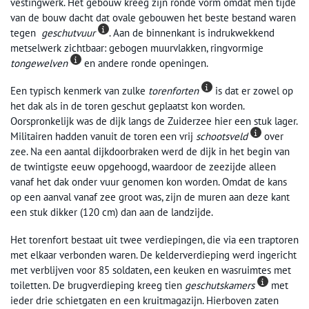
vestingwerk. Het gebouw kreeg zijn ronde vorm omdat men tijde
van de bouw dacht dat ovale gebouwen het beste bestand waren
tegen
geschutvuur
. Aan de binnenkant is indrukwekkend
metselwerk zichtbaar: gebogen muurvlakken, ringvormige
tongewelven
en andere ronde openingen.
Een typisch kenmerk van zulke
torenforten
is dat er zowel op
het dak als in de toren geschut geplaatst kon worden.
Oorspronkelijk was de dijk langs de Zuiderzee hier een stuk lager.
Militairen hadden vanuit de toren een vrij
schootsveld
over
zee. Na een aantal dijkdoorbraken werd de dijk in het begin van
de twintigste eeuw opgehoogd, waardoor de zeezijde alleen
vanaf het dak onder vuur genomen kon worden. Omdat de kans
op een aanval vanaf zee groot was, zijn de muren aan deze kant
een stuk dikker (120 cm) dan aan de landzijde.
Het torenfort bestaat uit twee verdiepingen, die via een traptoren
met elkaar verbonden waren. De kelderverdieping werd ingericht
met verblijven voor 85 soldaten, een keuken en wasruimtes met
toiletten. De brugverdieping kreeg tien
geschutskamers
met
ieder drie schietgaten en een kruitmagazijn. Hierboven zaten