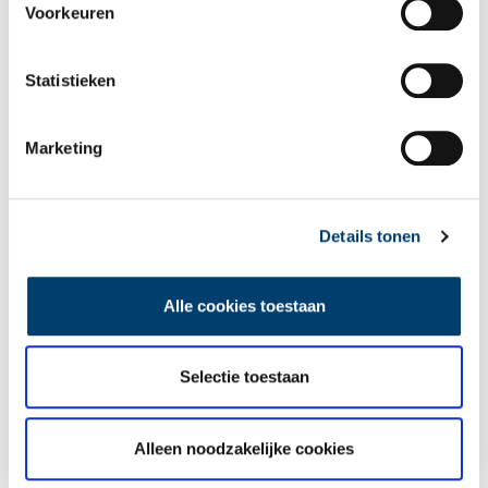
Voorkeuren
Statistieken
Marketing
Details tonen
Alle cookies toestaan
Een weg naar het fort. Muiden, 1894-1900. Vervaardiger: Benjamin Wilhelmus
Stomps (1856-1904). Stadsarchief Amsterdam, Collectie B.W. Stomps,
Afbeeldingsbestand
010162000064
.
Selectie toestaan
Alleen noodzakelijke cookies