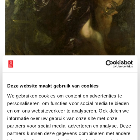
De boetvaardige Maria Magdalena, door Anthony van Dyck, 1620-1635. Beeld:
Rijksmuseum.
Deze website maakt gebruik van cookies
Oranjegezind
We gebruiken cookies om content en advertenties te
Aan het einde van de achttiende eeuw bestrijden de patriotten
personaliseren, om functies voor social media te bieden
en de prinsgezinden elkaar in de Republiek. Hope & Co houdt
en om ons websiteverkeer te analyseren. Ook delen we
zich goed staande in deze
roerige periode
: hoewel Henry
informatie over uw gebruik van onze site met onze
Oranjegezind is, mengt hij zich niet in het
conflict
. Hij is
partners voor social media, adverteren en analyse. Deze
natuurlijk ook lange tijd druk bezig met de bouw van Welgelegen.
partners kunnen deze gegevens combineren met andere
Na de Pruisische inval in 1787 vluchten duizenden Nederlandse