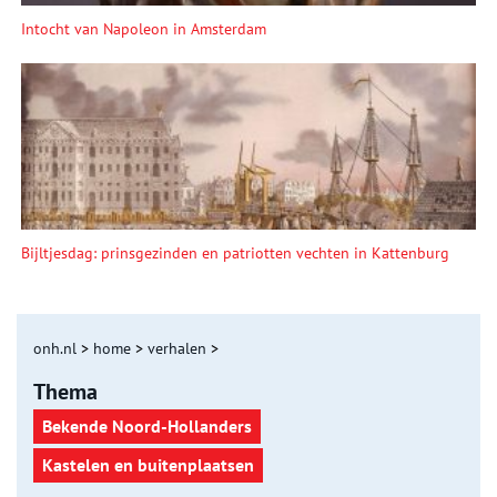
Intocht van Napoleon in Amsterdam
Bijltjesdag: prinsgezinden en patriotten vechten in Kattenburg
onh.nl
>
home
>
verhalen
>
Thema
Bekende Noord-Hollanders
Kastelen en buitenplaatsen