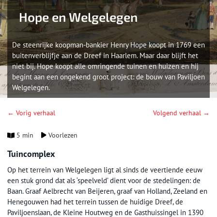
Hope en Welgelegen
De steenrijke koopman-bankier Henry Hope koopt in 1769 een
buitenverblijfje aan de Dreef in Haarlem. Maar daar blijft het
niet bij. Hope koopt alle omringende tuinen en huizen en hij
begint aan een ongekend groot project: de bouw van Paviljoen
Welgelegen.
← Vorig verhaal
Volgend verhaal →
5 min
Voorlezen
Tuincomplex
Op het terrein van Welgelegen ligt al sinds de veertiende eeuw
een stuk grond dat als ‘speelveld’ dient voor de stedelingen: de
Baan. Graaf Aelbrecht van Beijeren, graaf van Holland, Zeeland en
Henegouwen had het terrein tussen de huidige Dreef, de
Paviljoenslaan, de Kleine Houtweg en de Gasthuissingel in 1390