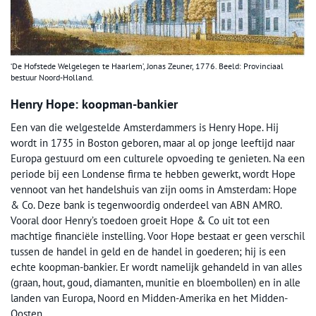
‘De Hofstede Welgelegen te Haarlem’, Jonas Zeuner, 1776. Beeld: Provinciaal
bestuur Noord-Holland.
Henry Hope: koopman-bankier
Een van die welgestelde Amsterdammers is Henry Hope. Hij
wordt in 1735 in Boston geboren, maar al op jonge leeftijd naar
Europa gestuurd om een culturele opvoeding te genieten. Na een
periode bij een Londense firma te hebben gewerkt, wordt Hope
vennoot van het handelshuis van zijn ooms in Amsterdam: Hope
& Co. Deze bank is tegenwoordig onderdeel van ABN AMRO.
Vooral door Henry’s toedoen groeit Hope & Co uit tot een
machtige financiële instelling. Voor Hope bestaat er geen verschil
tussen de handel in geld en de handel in goederen; hij is een
echte koopman-bankier. Er wordt namelijk gehandeld in van alles
(graan, hout, goud, diamanten, munitie en bloembollen) en in alle
landen van Europa, Noord en Midden-Amerika en het Midden-
Oosten.