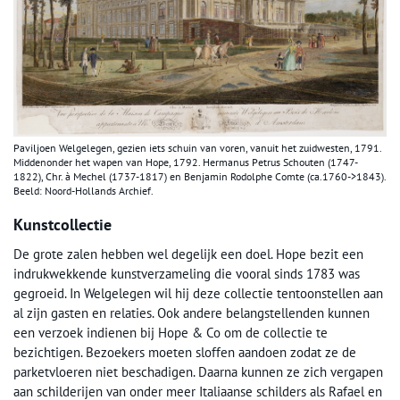
Paviljoen Welgelegen, gezien iets schuin van voren, vanuit het zuidwesten, 1791.
Middenonder het wapen van Hope, 1792. Hermanus Petrus Schouten (1747-
1822), Chr. à Mechel (1737-1817) en Benjamin Rodolphe Comte (ca.1760->1843).
Beeld: Noord-Hollands Archief.
Kunstcollectie
De grote zalen hebben wel degelijk een doel. Hope bezit een
indrukwekkende kunstverzameling die vooral sinds 1783 was
gegroeid. In Welgelegen wil hij deze collectie tentoonstellen aan
al zijn gasten en relaties. Ook andere belangstellenden kunnen
een verzoek indienen bij Hope & Co om de collectie te
bezichtigen. Bezoekers moeten sloffen aandoen zodat ze de
parketvloeren niet beschadigen. Daarna kunnen ze zich vergapen
aan schilderijen van onder meer Italiaanse schilders als Rafael en