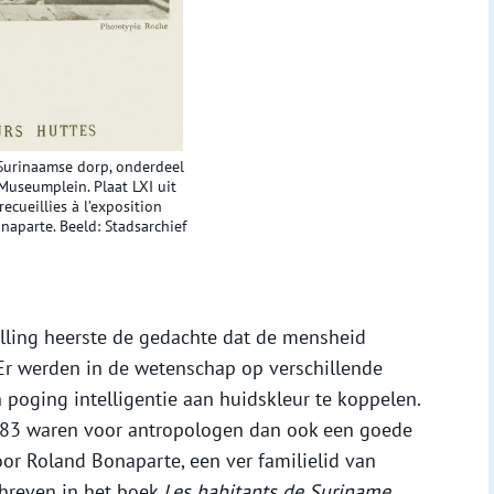
Surinaamse dorp, onderdeel
useumplein. Plaat LXI uit
ecueillies à l’exposition
aparte. Beeld: Stadsarchief
elling heerste de gedachte dat de mensheid
 Er werden in de wetenschap op verschillende
poging intelligentie aan huidskleur te koppelen.
83 waren voor antropologen dan ook een goede
or Roland Bonaparte, een ver familielid van
hreven in het boek
Les habitants de Suriname
.