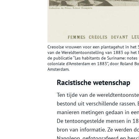
Creoolse vrouwen voor een plantagehut in het 
van de Wereldtentoonstelling van 1883 op het M
de publicatie “Les habitants de Suriname: notes r
coloniale d’Amsterdam en 1883”, door Roland Bon
Amsterdam.
Racistische wetenschap
Ten tijde van de wereldtentoonst
bestond uit verschillende rassen.
manieren metingen gedaan in een 
De tentoongestelde mensen in 18
bron van informatie. Ze werden do
Napoleon, gefotografeerd en besc