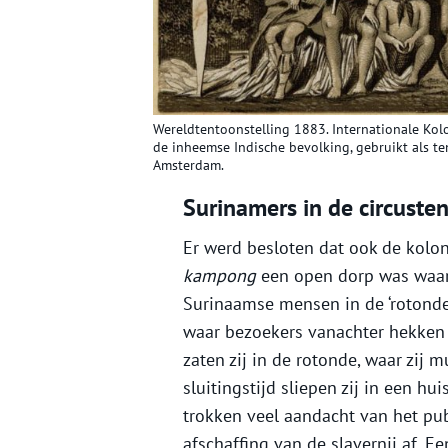
Wereldtentoonstelling 1883. Internationale Kolo
de inheemse Indische bevolking, gebruikt als ten
Amsterdam.
Surinamers in de circusten
Er werd besloten dat ook de kol
kampong
een open dorp was waar 
Surinaamse mensen in de ‘rotonde’
waar bezoekers vanachter hekken
zaten zij in de rotonde, waar zij
sluitingstijd sliepen zij in een hui
trokken veel aandacht van het publ
afschaffing van de slavernij af. E