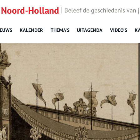
 Noord-Holland
Beleef de geschiedenis van 
IEUWS
KALENDER
THEMA’S
UITAGENDA
VIDEO’S
K