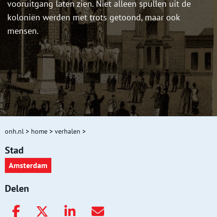
vooruitgang laten zien. Niet alleen spullen uit de
koloniën werden met trots getoond, maar ook
mensen.
onh.nl
>
home
>
verhalen
>
Stad
Amsterdam
Delen