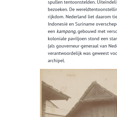
spullen tentoonstelden. Uiteinde
bezoeken. De wereldtentoonstellin
rijkdom. Nederland liet daarom ti
Indonesië en Suriname overschepen
een
kampong
, gebouwd met versc
koloniale paviljoen stond een sta
(als gouverneur-generaal van Nede
verantwoordelijk was geweest voo
archipel.