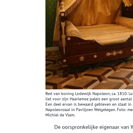
Bed van koning Lodewijk Napoleon, ca. 1810. L
liet voor zijn Haarlemse paleis een groot aanta
Een deel ervan is bewaard gebleven en staat in
Napoleonzaal in Paviljoen Welgelegen. Foto: me
Michiel de Vlam.
De oorspronkelijke eigenaar van 