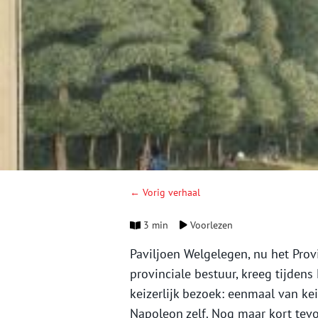
← Vorig verhaal
3 min
Voorlezen
Paviljoen Welgelegen, nu het Prov
provinciale bestuur, kreeg tijden
keizerlijk bezoek: eenmaal van ke
Napoleon zelf. Nog maar kort tev