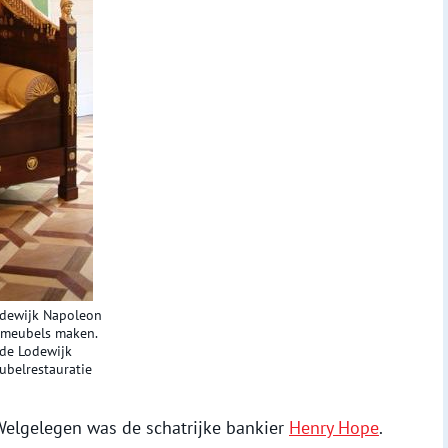
odewijk Napoleon
l meubels maken.
 de Lodewijk
ubelrestauratie
Welgelegen was de schatrijke bankier
Henry Hope
.