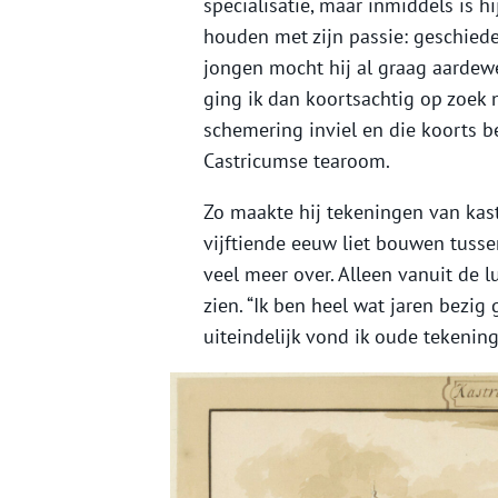
specialisatie, maar inmiddels is hi
houden met zijn passie: geschieden
jongen mocht hij al graag aardew
ging ik dan koortsachtig op zoek
schemering inviel en die koorts ben
Castricumse tearoom.
Zo maakte hij tekeningen van kas
vijftiende eeuw liet bouwen tussen
veel meer over. Alleen vanuit de l
zien. “Ik ben heel wat jaren bezi
uiteindelijk vond ik oude tekening