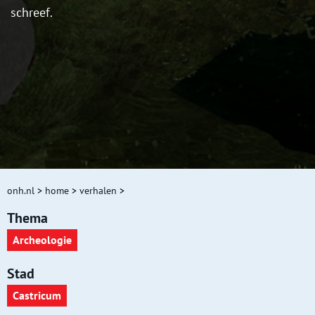
schreef.
onh.nl
>
home
>
verhalen
>
Thema
Archeologie
Stad
Castricum