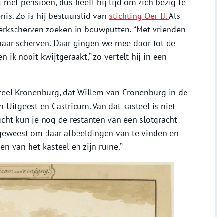
j met pensioen, dus heeft hij tijd om zich bezig te
is. Zo is hij bestuurslid van
stichting Oer-IJ.
Als
erkscherven zoeken in bouwputten. “Met vrienden
 naar scherven. Daar gingen we mee door tot de
 ik nooit kwijtgeraakt,” zo vertelt hij in een
teel Kronenburg, dat Willem van Cronenburg in de
 Uitgeest en Castricum. Van dat kasteel is niet
ucht kun je nog de restanten van een slotgracht
g geweest om daar afbeeldingen van te vinden en
en van het kasteel en zijn ruïne.”