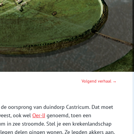
Volgend verhaal →
n de oorsprong van duindorp Castricum. Dat moet
weest, ook wel
Oer-IJ
genoemd, toen een
cum in zee stroomde. Stel je een krekenlandschap
legen delen gingen wonen. Ze legden akkers aan,