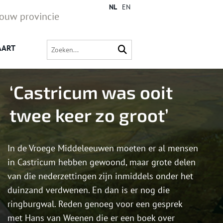
NL
EN
jouw provincie
AART
‘Castricum was ooit
twee keer zo groot’
In de Vroege Middeleeuwen moeten er al mensen
in Castricum hebben gewoond, maar grote delen
van die nederzettingen zijn inmiddels onder het
duinzand verdwenen. En dan is er nog die
ringburgwal. Reden genoeg voor een gesprek
met Hans van Weenen die er een boek over