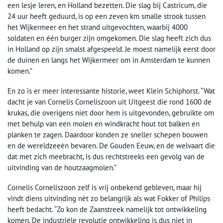
een lesje leren, en Holland bezetten. Die slag bij Castricum, die
24 uur heeft geduurd, is op een zeven km smalle strook tussen
het Wijkermeer en het strand uitgevochten, waarbij 4000
soldaten en één burger zijn omgekomen. Die slag heeft zich dus
in Holland op zijn smalst afgespeeld. Je moest namelijk eerst door
de duinen en langs het Wijkermeer om in Amsterdam te kunnen
komen.”
En zo is er meer interessante historie, weet Klein Schiphorst. “Wat
dacht je van Cornelis Corneliszoon uit Uitgeest die rond 1600 de
krukas, die overigens niet door hem is uitgevonden, gebruikte om
met behulp van een molen en windkracht hout tot balken en
planken te zagen. Daardoor konden ze sneller schepen bouwen
en de wereldzeeën bevaren. De Gouden Eeuw, en de welvaart die
dat met zich meebracht, is dus rechtstreeks een gevolg van de
uitvinding van de houtzaagmolen.”
Cornelis Corneliszoon zelf is vrij onbekend gebleven, maar hij
vindt diens uitvinding nèt zo belangrijk als wat Fokker of Philips
heeft bedacht. “Zo kon de Zaanstreek namelijk tot ontwikkeling
komen. De industriële revolutie ontwikkeling is dus niet in