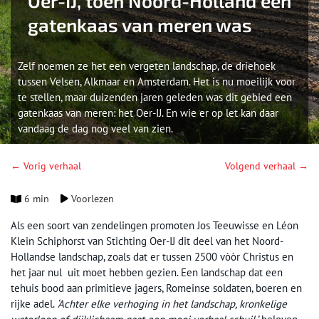
Oer-IJ, toen Noord-Holland een
gatenkaas van meren was
Zelf noemen ze het een vergeten landschap, de driehoek
tussen Velsen, Alkmaar en Amsterdam. Het is nu moeilijk voor
te stellen, maar duizenden jaren geleden was dit gebied een
gatenkaas van meren: het Oer-IJ. En wie er op let kan daar
vandaag de dag nog veel van zien.
← Vorig verhaal
Volgend verhaal →
6 min
Voorlezen
Als een soort van zendelingen promoten Jos Teeuwisse en Léon
Klein Schiphorst van Stichting Oer-IJ dit deel van het Noord-
Hollandse landschap, zoals dat er tussen 2500 vòòr Christus en
het jaar nul uit moet hebben gezien. Een landschap dat een
tehuis bood aan primitieve jagers, Romeinse soldaten, boeren en
rijke adel.
‘Achter elke verhoging in het landschap, kronkelige