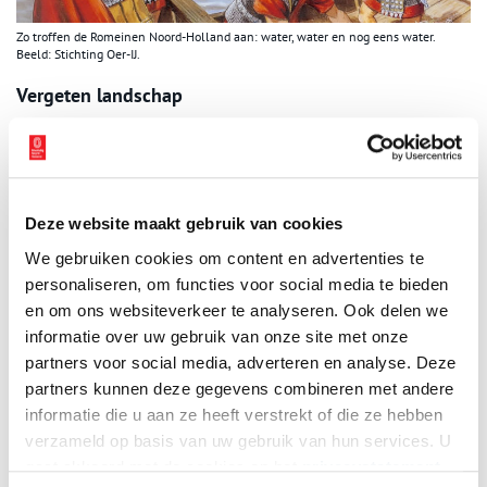
Zo troffen de Romeinen Noord-Holland aan: water, water en nog eens water.
Beeld: Stichting Oer-IJ.
Vergeten landschap
Kortom, het is een vergeten landschap dat de vrijwilligers van
Stichting Oer-IJ graag aan de vergetelheid willen ontrukken. En
daarom organiseren ze lezingen en excursies, leiden ze gidsen
op en maken ze fiets- en wandelroutes. Ook komt er eind dit jaar
Deze website maakt gebruik van cookies
een atlas van het Oer-IJ-gebied uit. Klein Schiphorst wijst op het
recent verschenen boekje ‘Op Zoek naar het Oer-IJ’, met een
We gebruiken cookies om content en advertenties te
voucher voor een
app
met twee fietsroutes. ,,De gids zit dan in je
personaliseren, om functies voor social media te bieden
telefoon, zodat iedereen op eigen gelegenheid het gebied kan
en om ons websiteverkeer te analyseren. Ook delen we
ontdekken.’’ Want alleen door verhalen te vertellen kun je de
informatie over uw gebruik van onze site met onze
geschiedenis tastbaar maken, daar zijn de enthousiaste
partners voor social media, adverteren en analyse. Deze
vrijwilligers van overtuigd.
partners kunnen deze gegevens combineren met andere
Teeuwisse: “Met die verhalen willen we niet alleen bewoners en
informatie die u aan ze heeft verstrekt of die ze hebben
recreanten bereiken, maar we willen ook de mensen bewust
verzameld op basis van uw gebruik van hun services. U
maken die over nieuwbouw en stadsuitbreiding beslissen. Natuur
gaat akkoord met de cookies en het
privacystatement
lijkt zo goedkoop en er zijn geen bewoners, dus daar heb je geen