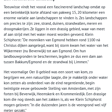
Teeuwisse vindt het vooral een fascinerend landschap omdat op
een betrekkelijk korte afstand van pakweg 15, 20 kilometer een
enorme variatie aan landschappen te vinden is. Zes landschappen
om precies te zijn: zee, strand, duinen, strandwallen, meren en
droogmakerijen. Ze liggen in een drassig gebied, waar van meet
af aan strijd met het water moest worden gevoerd. Klein
Schiphorst: “De monniken van Egmond hebben rond 1100 ná
Christus dijken aangelegd, want bij storm kwam het water van het
Wijkermeer (nu Beverwijk) tot aan Egmond. Om hun
landbouwgronden te beschermen, legden ze dus een dam aan
tussen Bakkum/Egmond en de strandwal bij Limmen.”
Het voormalige Oer IJ-gebied was een soort van kom, zo
begrijpen we, een natuurlijke laagte, die je makkelijk onder water
kon zetten als onderdeel van de eind negentiende, begin
twintigste eeuw gebouwde Stelling van Amsterdam, met zijn
forten bij Beverwijk, Heemskerk en Krommeniedijk. Een drassige
kom die nog steeds aan het zakken is, als we Klein Schiphorst
mogen geloven: “In die duizenden jaren is de veengrond wel vijf
meter gezakt.”