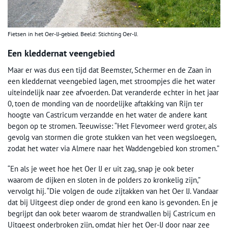
Fietsen in het Oer-IJ-gebied. Beeld: Stichting Oer-IJ.
Een kleddernat veengebied
Maar er was dus een tijd dat Beemster, Schermer en de Zaan in
een kleddernat veengebied lagen, met stroompjes die het water
uiteindelijk naar zee afvoerden. Dat veranderde echter in het jaar
0, toen de monding van de noordelijke aftakking van Rijn ter
hoogte van Castricum verzandde en het water de andere kant
begon op te stromen. Teeuwisse: “Het Flevomeer werd groter, als
gevolg van stormen die grote stukken van het veen wegsloegen,
zodat het water via Almere naar het Waddengebied kon stromen.”
“En als je weet hoe het Oer IJ er uit zag, snap je ook beter
waarom de dijken en sloten in de polders zo kronkelig zijn,”
vervolgt hij. “Die volgen de oude zijtakken van het Oer IJ. Vandaar
dat bij Uitgeest diep onder de grond een kano is gevonden. En je
begrijpt dan ook beter waarom de strandwallen bij Castricum en
Uitgeest onderbroken zijn, omdat hier het Oer-IJ door naar zee