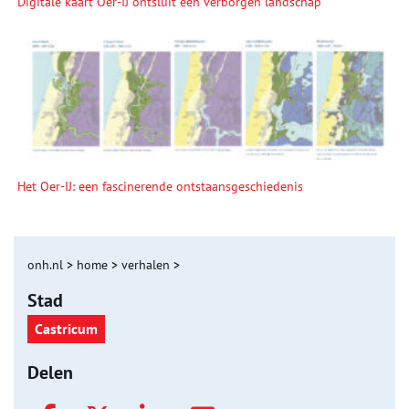
Digitale kaart Oer-IJ ontsluit een verborgen landschap
Het Oer-IJ: een fascinerende ontstaansgeschiedenis
onh.nl
>
home
>
verhalen
>
Stad
Castricum
Delen