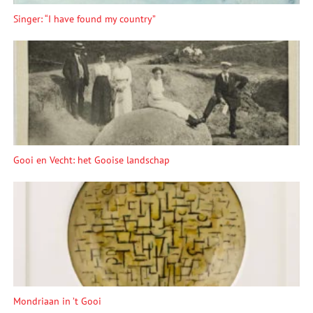
Singer: “I have found my country”
Gooi en Vecht: het Gooise landschap
Mondriaan in ’t Gooi