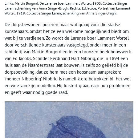
Links: Martin Borgord, De Larense boer Lammert Wortel, 1905. Collectie Singer
Laren, schenking van Anna Singer-Brugh. Rechts: Ed Jacobs, Portret van Lammert
Wortel, 1919. Collectie Singer Laren, schenking van Anna Singer-Brugh.
De dorpsbewoners poseren maar wat graag voor die stadse
kunstenaars, omdat het ze een welkome mogelijkheid biedt om
wat bij te verdienen. Zo wordt de Larense boer Lammert Wortel
door verschillende kunstenaars vastgelegd, onder meer in een
schilderij van Martin Borgord en in een bronzen beeldhouwwerk
van Ed Jacobs. Schilder Ferdinand Hart Nibbrig, die in 1894 een
huis aan de Naarderstraat laat bouwen, is zelfs zo geliefd bij de
dorpsbevolking, dat ze hem met een koosnaam aanspreken:
‘meneer Nibbering’. Nibbrig is namelijk erg betrokken bij het wel
en wee van zijn modellen. Hij luistert graag naar hun problemen
en geeft waar nodig goede raad.