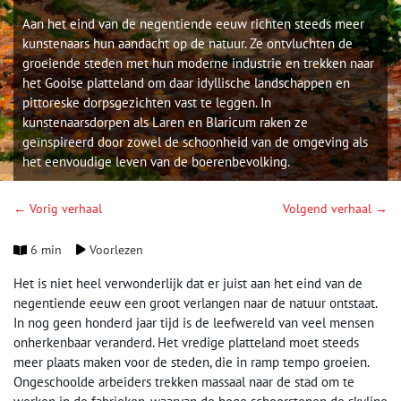
Aan het eind van de negentiende eeuw richten steeds meer
kunstenaars hun aandacht op de natuur. Ze ontvluchten de
groeiende steden met hun moderne industrie en trekken naar
het Gooise platteland om daar idyllische landschappen en
pittoreske dorpsgezichten vast te leggen. In
kunstenaarsdorpen als Laren en Blaricum raken ze
geïnspireerd door zowel de schoonheid van de omgeving als
het eenvoudige leven van de boerenbevolking.
← Vorig verhaal
Volgend verhaal →
6 min
Voorlezen
Het is niet heel verwonderlijk dat er juist aan het eind van de
negentiende eeuw een groot verlangen naar de natuur ontstaat.
In nog geen honderd jaar tijd is de leefwereld van veel mensen
onherkenbaar veranderd. Het vredige platteland moet steeds
meer plaats maken voor de steden, die in ramp tempo groeien.
Ongeschoolde arbeiders trekken massaal naar de stad om te