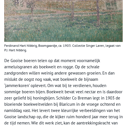
Ferdinand Hart Nibbrig, Boomgaardje, ca. 1903. Collectie Singer Laren, legaat van
P.J. Hart Nibbrig.
De Gooise boeren telen op dat moment voornamelijk
armeluisgranen als boekweit en rogge. Op de schrale
zandgronden willen weinig andere gewassen groeien. En dan
mislukt de oogst nog vaak, wat boekweit de bijnaam
‘jammerkoren’ oplevert. Om wat bij te verdienen, houden
sommige boeren bijen. Boekweit bevat veel nectar en is daardoor
zeer geliefd bij honingbijen. Schilder Co Breman legt in 1903 de
bloeiende boekweitvelden bij Blaricum in de vroege ochtend en
namiddag vast. Het levert twee kleurrijke verbeeldingen van het
Gooise landschap op, die de kijker ruim honderd jaar mee terug in
de tijd nemen. Wie dit werk ziet, kan de aantrekkingskracht van