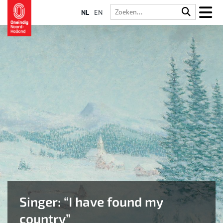
NL
EN
Singer: “I have found my
country”