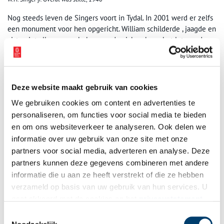
Nog steeds leven de Singers voort in Tydal. In 2001 werd er zelfs
een monument voor hen opgericht. William schilderde , jaagde en
viste niet alleen maar bekommerde zich ook om het lot van de
boeren. Hij kocht voor hen de pacht af zodat de boeren een
eigen bedrijf konden starten. Nog steeds de bevolking William en
Anna Singer hiervoor dankbaar. William was er de persoon niet
naar om in het middelpunt van de belangstelling te staan. Hij
Deze website maakt gebruik van cookies
zocht graag de eenzaamheid op en beschouwde de natuur als
We gebruiken cookies om content en advertenties te
zijn beste vriend. Dit in tegenstelling tot zijn vrouw Anna, zij
personaliseren, om functies voor social media te bieden
hield van het societyleven en organiseerde graag muziekavonden
en om ons websiteverkeer te analyseren. Ook delen we
voor haar vrienden. Haar liefde voor William was groot, ze volgde
hem waar hij heen wilde, dus ook naar Noorwegen, het land van
informatie over uw gebruik van onze site met onze
een prachtige natuur waar het kan gebeuren dat je dagenlang
partners voor social media, adverteren en analyse. Deze
niemand tegenkomt.
partners kunnen deze gegevens combineren met andere
informatie die u aan ze heeft verstrekt of die ze hebben
Geschreven door Margriet van Seumeren.
verzameld op basis van uw gebruik van hun services. U
gaat akkoord met de cookies en het
privacystatement
De foyer van Singer Laren is recent opnieuw ingericht met
als u onze website blijft gebruiken.
schilderijen van William Henry Singer jr. en bevriende schilders
Toestemmingsselectie
Martin Borgord en Jacob Dooijewaard. Vanaf nu zijn ook vier