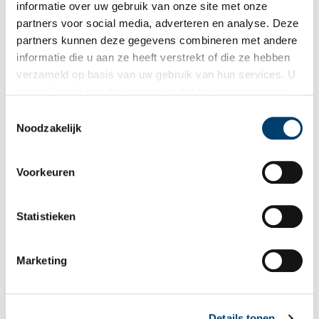
informatie over uw gebruik van onze site met onze
Mondriaan terug naar Parijs
partners voor social media, adverteren en analyse. Deze
Tijdens de oorlog had Mondriaan zijn atelier in Parijs behouden.
partners kunnen deze gegevens combineren met andere
Hij wilde zo snel mogelijk weer terugkeren en volgde de
informatie die u aan ze heeft verstrekt of die ze hebben
oorlogsberichten daarom op de voet. In juni 1919 kon Mondriaan
verzameld op basis van uw gebruik van hun services. U
weer zijn atelier betrekken aan de Rue du Départ te Parijs. Hierna
gaat akkoord met de cookies en het
privacystatement
is Mondriaan niet meer in Nederland teruggekeerd.
als u onze website blijft gebruiken.
Toestemmingsselectie
Noodzakelijk
Voorkeuren
Statistieken
Marketing
Details tonen