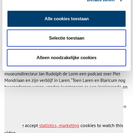
Alle cookies toestaan
Selectie toestaan
Piet Mondriaan, Compositie, 1914. Via Singer Laren.
Podcast
Alleen noodzakelijke cookies
Het Erfgoedfestival Gooi & Vecht maakte samen met
museumdirecteur Jan Rudolph de Lorm een podcast over Piet
Mondriaan en zijn verblijf in Laren. “Toen Laren en Blaricum nog
boerendorpen waren, vonden kunstenaars er een inspirerende en
goedkope omgeving om in te werken. Piet Mondriaan verbleef
daar van 1914 tot 1919, en beleefde er een doorbraak in zijn
manier van schilderen, in ateliers die vaak niet meer voorstelden
dan een eenvoudige schuur.” Beluister de podcast hieronder.
Please accept
statistics, marketing
cookies to watch this
video.