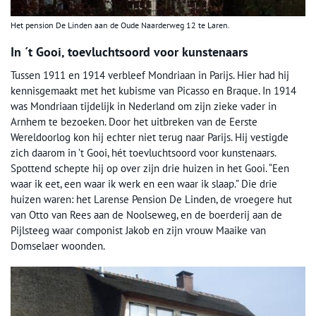
Het pension De Linden aan de Oude Naarderweg 12 te Laren.
In ´t Gooi, toevluchtsoord voor kunstenaars
Tussen 1911 en 1914 verbleef Mondriaan in Parijs. Hier had hij
kennisgemaakt met het kubisme van Picasso en Braque. In 1914
was Mondriaan tijdelijk in Nederland om zijn zieke vader in
Arnhem te bezoeken. Door het uitbreken van de Eerste
Wereldoorlog kon hij echter niet terug naar Parijs. Hij vestigde
zich daarom in ’t Gooi, hét toevluchtsoord voor kunstenaars.
Spottend schepte hij op over zijn drie huizen in het Gooi. “Een
waar ik eet, een waar ik werk en een waar ik slaap.” Die drie
huizen waren: het Larense Pension De Linden, de vroegere hut
van Otto van Rees aan de Noolseweg, en de boerderij aan de
Pijlsteeg waar componist Jakob en zijn vrouw Maaike van
Domselaer woonden.