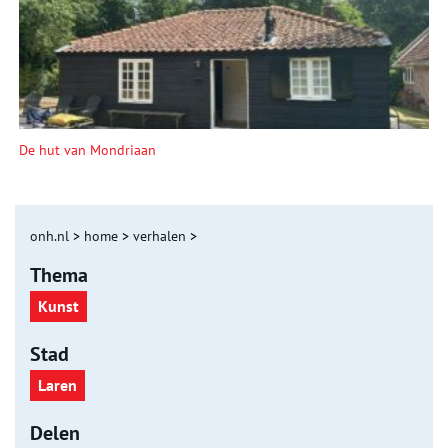
De hut van Mondriaan
onh.nl
>
home
>
verhalen
>
Thema
Kunst
Stad
Laren
Delen