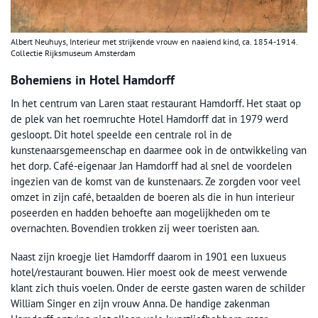
Albert Neuhuys, Interieur met strijkende vrouw en naaiend kind, ca. 1854-1914.
Collectie Rijksmuseum Amsterdam
Bohemiens in Hotel Hamdorff
In het centrum van Laren staat restaurant Hamdorff. Het staat op
de plek van het roemruchte Hotel Hamdorff dat in 1979 werd
gesloopt. Dit hotel speelde een centrale rol in de
kunstenaarsgemeenschap en daarmee ook in de ontwikkeling van
het dorp. Café-eigenaar Jan Hamdorff had al snel de voordelen
ingezien van de komst van de kunstenaars. Ze zorgden voor veel
omzet in zijn café, betaalden de boeren als die in hun interieur
poseerden en hadden behoefte aan mogelijkheden om te
overnachten. Bovendien trokken zij weer toeristen aan.
Naast zijn kroegje liet Hamdorff daarom in 1901 een luxueus
hotel/restaurant bouwen. Hier moest ook de meest verwende
klant zich thuis voelen. Onder de eerste gasten waren de schilder
William Singer en zijn vrouw Anna. De handige zakenman