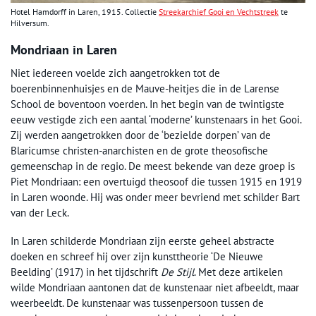
Hotel Hamdorff in Laren, 1915. Collectie
Streekarchief Gooi en Vechtstreek
te
Hilversum.
Mondriaan in Laren
Niet iedereen voelde zich aangetrokken tot de
boerenbinnenhuisjes en de Mauve-heitjes die in de Larense
School de boventoon voerden. In het begin van de twintigste
eeuw vestigde zich een aantal ‘moderne’ kunstenaars in het Gooi.
Zij werden aangetrokken door de ‘bezielde dorpen’ van de
Blaricumse christen-anarchisten en de grote theosofische
gemeenschap in de regio. De meest bekende van deze groep is
Piet Mondriaan: een overtuigd theosoof die tussen 1915 en 1919
in Laren woonde. Hij was onder meer bevriend met schilder Bart
van der Leck.
In Laren schilderde Mondriaan zijn eerste geheel abstracte
doeken en schreef hij over zijn kunsttheorie ‘De Nieuwe
Beelding’ (1917) in het tijdschrift
De Stijl
. Met deze artikelen
wilde Mondriaan aantonen dat de kunstenaar niet afbeeldt, maar
weerbeeldt. De kunstenaar was tussenpersoon tussen de