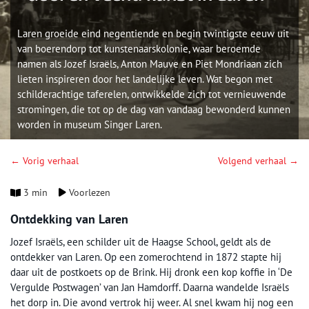
Laren groeide eind negentiende en begin twintigste eeuw uit
van boerendorp tot kunstenaarskolonie, waar beroemde
namen als Jozef Israëls, Anton Mauve en Piet Mondriaan zich
lieten inspireren door het landelijke leven. Wat begon met
schilderachtige taferelen, ontwikkelde zich tot vernieuwende
stromingen, die tot op de dag van vandaag bewonderd kunnen
worden in museum Singer Laren.
← Vorig verhaal
Volgend verhaal →
3 min
Voorlezen
Ontdekking van Laren
Jozef Israëls, een schilder uit de Haagse School, geldt als de
ontdekker van Laren. Op een zomerochtend in 1872 stapte hij
daar uit de postkoets op de Brink. Hij dronk een kop koffie in ‘De
Vergulde Postwagen’ van Jan Hamdorff. Daarna wandelde Israëls
het dorp in. Die avond vertrok hij weer. Al snel kwam hij nog een