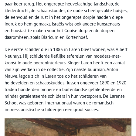
paar keer terug. Het ongerepte heuvelachtige landschap, de
klederdracht, de schaapskuddes, de oude scheefgezakte huisjes,
de eenvoud en de rust in het ongerepte dorpje hadden diepe
indruk op hem gemaakt. Israëls wist ook andere kunstenaars
enthousiast te maken voor het Gooise dorp en de dorpen
daaromheen, zoals Blaricum en Kortenhoef.
De eerste schilder die in 1883 in Laren bleef wonen, was Albert
Neuhuys. Hij schilderde lieflijke taferelen van moeders-met-
kroost in oude boereninterieurs. Singer Laren heeft een aantal
van zijn werken in de collectie. Zijn naaste buurman, Anton
Mauve, legde zich in Laren toe op het schilderen van
heidevelden en schaapskuddes. Tussen ongeveer 1890 en 1920
traden honderden binnen- en buitenlandse getalenteerde en
minder getalenteerde schilders in hun voetsporen. De Larense
School was geboren. Internationaal waren de romantisch-
impressionistische schilderijen een groot succes.