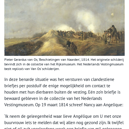
Pieter Gerardus van Os, ‘Beschietingen van Naarden’, 1814. Het originele schilderij
bevindt zich in de collectie van het Rijksmuseum. Het Nederlands Vestingmuseum
bezit replica’s van Van Os’ schilderijen.
In deze benarde situatie was het versturen van clandestiene
briefjes per postduif de enige mogelijkheid om contact te
houden met hun dierbaren buiten de vesting. Eén zo’n briefje is
bewaard gebleven in de collectie van het Nederlands
Vestingmuseum. Op 19 maart 1814 schreef Nancy aan Angelique:
‘Ik neem de geleegenheid waar lieve Angélique om U met onze
buurvrouw iets te melden dat wij allen nog gezond zijn. Ik twijfel
niet of gij zult voorleedene week een briefje van mij gekreegen