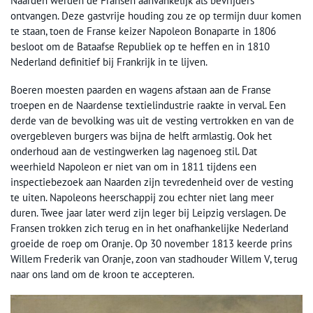
Naarden werden de Fransen aanvankelijk als bevrijders
ontvangen. Deze gastvrije houding zou ze op termijn duur komen
te staan, toen de Franse keizer Napoleon Bonaparte in 1806
besloot om de Bataafse Republiek op te heffen en in 1810
Nederland definitief bij Frankrijk in te lijven.
Boeren moesten paarden en wagens afstaan aan de Franse
troepen en de Naardense textielindustrie raakte in verval. Een
derde van de bevolking was uit de vesting vertrokken en van de
overgebleven burgers was bijna de helft armlastig. Ook het
onderhoud aan de vestingwerken lag nagenoeg stil. Dat
weerhield Napoleon er niet van om in 1811 tijdens een
inspectiebezoek aan Naarden zijn tevredenheid over de vesting
te uiten. Napoleons heerschappij zou echter niet lang meer
duren. Twee jaar later werd zijn leger bij Leipzig verslagen. De
Fransen trokken zich terug en in het onafhankelijke Nederland
groeide de roep om Oranje. Op 30 november 1813 keerde prins
Willem Frederik van Oranje, zoon van stadhouder Willem V, terug
naar ons land om de kroon te accepteren.