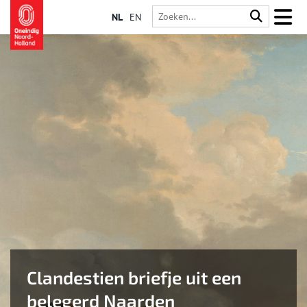
NL
EN
Clandestien briefje uit een
belegerd Naarden