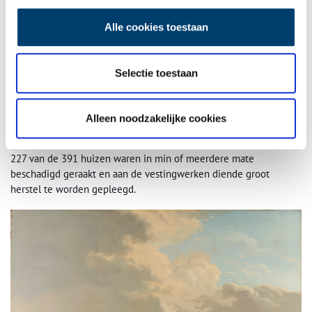
Pas toen in mei de overgebleven 1100 man van de bezetting
Alle cookies toestaan
uitgehongerd raakte, nam Falba een beslissing. Op 6 mei besloot
hij af te reizen naar Haarlem, om zich daar te overtuigen van
Napoleons verlies en verbanning naar Elba. Een dag later werd de
Selectie toestaan
witte vlag in de toren gehesen, op de voet gevolgd door de vlag
van Nederland. Op 12 mei verlieten de Fransen Naarden en was
de vestingstad weer vrij. Na Delfzijl, dat pas op 22 mei
Alleen noodzakelijke cookies
vrijgegeven werd, is Naarden het langst door de Fransen bezet
geweest. De schade aan de stad was dan ook groot. Welgeteld
227 van de 391 huizen waren in min of meerdere mate
beschadigd geraakt en aan de vestingwerken diende groot
herstel te worden gepleegd.