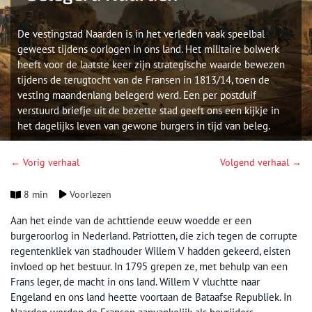
De vestingstad Naarden is in het verleden vaak speelbal
geweest tijdens oorlogen in ons land. Het militaire bolwerk
heeft voor de laatste keer zijn strategische waarde bewezen
tijdens de terugtocht van de Fransen in 1813/14, toen de
vesting maandenlang belegerd werd. Een per postduif
verstuurd briefje uit de bezette stad geeft ons een kijkje in
het dagelijks leven van gewone burgers in tijd van beleg.
← Vorig verhaal
Volgend verhaal →
8 min
Voorlezen
Aan het einde van de achttiende eeuw woedde er een
burgeroorlog in Nederland. Patriotten, die zich tegen de corrupte
regentenkliek van stadhouder Willem V hadden gekeerd, eisten
invloed op het bestuur. In 1795 grepen ze, met behulp van een
Frans leger, de macht in ons land. Willem V vluchtte naar
Engeland en ons land heette voortaan de Bataafse Republiek. In