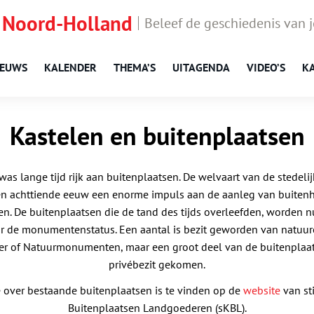
 Noord-Holland
Beleef de geschiedenis van 
IEUWS
KALENDER
THEMA’S
UITAGENDA
VIDEO’S
K
Kastelen en buitenplaatsen
s lange tijd rijk aan buitenplaatsen. De welvaart van de stedelijk
n achttiende eeuw een enorme impuls aan de aanleg van buitenh
n. De buitenplaatsen die de tand des tijds overleefden, worden n
 de monumentenstatus. Een aantal is bezit geworden van natuuro
r of Natuurmonumenten, maar een groot deel van de buitenplaats
privébezit gekomen.
 over bestaande buitenplaatsen is te vinden op de
website
van st
Buitenplaatsen Landgoederen (sKBL).