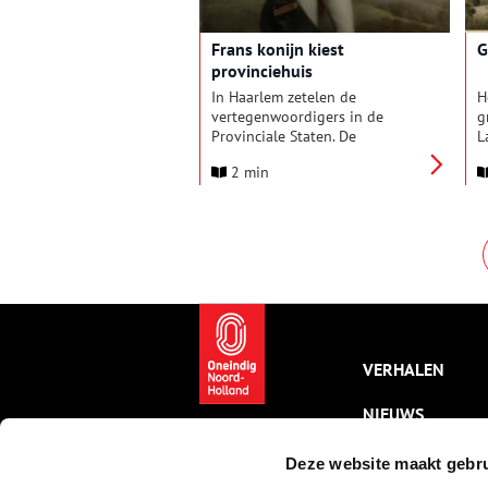
Frans konijn kiest
G
provinciehuis
In Haarlem zetelen de
H
vertegenwoordigers in de
g
Provinciale Staten. De
L
statenleden kiezen de
v
2 min
gedeputeerden (de bestuurders
g
of ‘ministers’ van de provincie).
M
De statenleden en
o
gedeputeerden werken en
v
vergaderen in het mooie
provinciehuis aan de Dreef in
Haarlem: een gebouw met een
bewogen geschiedenis. En met
bijzondere bewoners.
VERHALEN
NIEUWS
KALENDER
Deze website maakt gebru