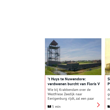
’t Huys te Nuwendore:
S
verdwenen burcht van Floris V
P
Wie bij Krabbendam over de
A
Westfriese Zeedijk naar
g
Eenigenburg rijdt, zal een paar
o
dingen opvallen. Bij de scherpe
d
5 min
knik in de dijk verrijst een hoge
v