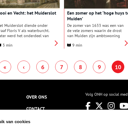
ooi en Vecht: het Muiderslot
Een zomer op het ‘hoge huys t
Muiden’
et Muiderslot diende onder
De zomer van 1633 was een van
raaf Floris V als waterburcht.
de vele zomers waarin de drost
ater werd het onderdeel van
van Muiden zijn ambtswoning
erschillende waterlinies. De
als buitenhuis gebruikte. Het
3 min
9 min
eschiedenis van het
slot lag temidden van
uiderslot en het water zijn
weilanden, even buiten
nlosmakelijk met elkaar
Amsterdam bij de monding van
erbonden.
de Vecht in de Zuiderzee. Het
«
‹
6
7
8
9
10
was voor Pieter Cornelisz. Hooft
dan ook ideaal om in de warme
zomer zijn stadse woning te
verruilen voor het ruime
Muiderslot.
Volg ONH op social med
OVER ONS
CONTACT
NIEUWSBRIEF
ik van cookies