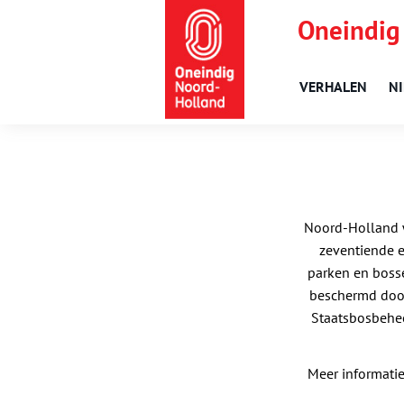
Oneindig
VERHALEN
N
Noord-Holland wa
zeventiende e
parken en bosse
beschermd door
Staatsbosbehee
Meer informatie