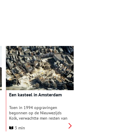
Een kasteel in Amsterdam
Toen in 1994 opgravingen
begonnen op de Nieuwezijds
Kolk, verwachtte men resten van
middeleeuwse houten huizen te
3 min
vinden. De verbazing was groot