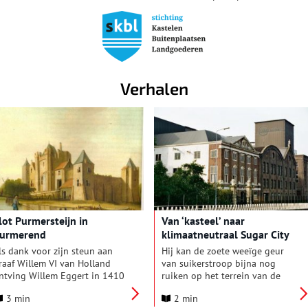
Verhalen
lot Purmersteijn in
Van ‘kasteel’ naar
urmerend
klimaatneutraal Sugar City
ls dank voor zijn steun aan
Hij kan de zoete weeïge geur
raaf Willem VI van Holland
van suikerstroop bijna nog
ntving Willem Eggert in 1410
ruiken op het terrein van de
e rechten van de ‘Heerlijkheid
voormalige suikerfabriek in
3 min
2 min
an Purmereynde’. De steenrijke
Halfweg. Als hij zijn ogen sluit