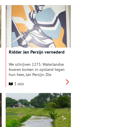
toen onder die huizen ook
stenen muren van meer dan een
meter dik bleken te liggen. Uit
de archieven was niets bekend
over een groot gebouw op deze
plek. Dit maakte de
archeologische ontdekking des
te belangwekkender.
Ridder Jan Persijn vernederd
We schrijven 1275. Waterlandse
boeren komen in opstand tegen
hun heer, Jan Persijn. Die
oefende namens de graaf van
3 min
Holland het gezag uit over
Waterland en de Zeevang.
Waarom hij zijn onderdanen
tegen zich in het harnas
gejaagd had is niet helemaal
duidelijk. Maar hij moet het
helemaal bij hen verbruid
hebben… Persijns
burcht Swaensborch werd door