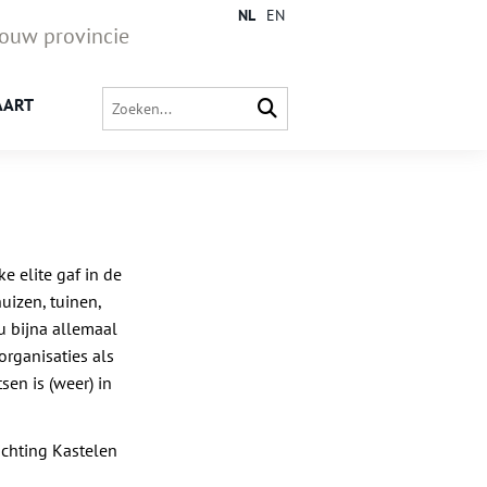
NL
EN
jouw provincie
AART
e elite gaf in de
uizen, tuinen,
u bijna allemaal
rganisaties als
en is (weer) in
ichting Kastelen