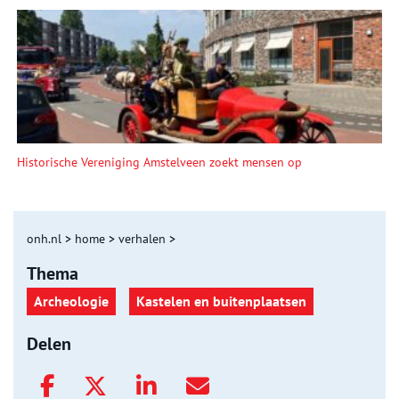
Historische Vereniging Amstelveen zoekt mensen op
onh.nl
>
home
>
verhalen
>
Thema
Archeologie
Kastelen en buitenplaatsen
Delen