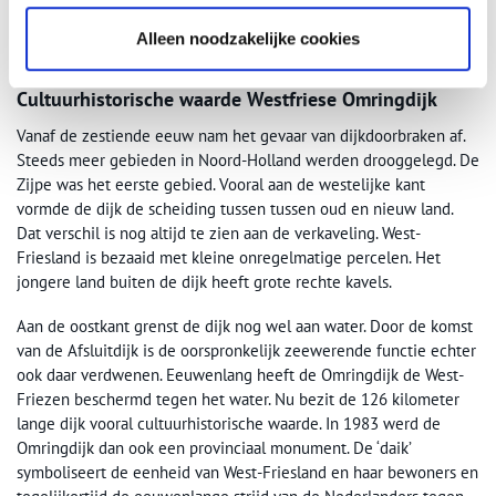
Alleen noodzakelijke cookies
De Westfriese Omringdijk ten zuiden van Krabbendam. Foto: Gouwenaar, via
Wikimedia (CC BY-SA 4.0).
Cultuurhistorische waarde Westfriese Omringdijk
Vanaf de zestiende eeuw nam het gevaar van dijkdoorbraken af.
Steeds meer gebieden in Noord-Holland werden drooggelegd. De
Zijpe was het eerste gebied. Vooral aan de westelijke kant
vormde de dijk de scheiding tussen tussen oud en nieuw land.
Dat verschil is nog altijd te zien aan de verkaveling. West-
Friesland is bezaaid met kleine onregelmatige percelen. Het
jongere land buiten de dijk heeft grote rechte kavels.
Aan de oostkant grenst de dijk nog wel aan water. Door de komst
van de Afsluitdijk is de oorspronkelijk zeewerende functie echter
ook daar verdwenen. Eeuwenlang heeft de Omringdijk de West-
Friezen beschermd tegen het water. Nu bezit de 126 kilometer
lange dijk vooral cultuurhistorische waarde. In 1983 werd de
Omringdijk dan ook een provinciaal monument. De ‘daik’
symboliseert de eenheid van West-Friesland en haar bewoners en