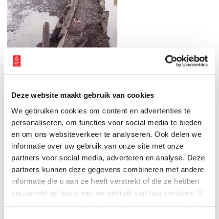
Opgegraven schip in de Omringdijk. Beeld: Cultureel Erfgoed Noord-Holland.
Deze website maakt gebruik van cookies
We gebruiken cookies om content en advertenties te
De laatste doorbraak van de Omringdijk
personaliseren, om functies voor social media te bieden
In de herfst van 1675 loeide er al dagenlang een zware
en om ons websiteverkeer te analyseren. Ook delen we
noordwesterstorm over het land. De Westfriese Omringdijk
informatie over uw gebruik van onze site met onze
dreigde het te begeven. In de nacht van 4 op 5 november ging
partners voor social media, adverteren en analyse. Deze
het mis. Bij het dorpje Scharwoude net onder Hoorn brak de dijk
partners kunnen deze gegevens combineren met andere
door. Binnen de kortste keren sloegen de golven een gat van
informatie die u aan ze heeft verstrekt of die ze hebben
meer dan 100 meter breed en bijna 10 meter diep. De
noordwestenwind hield nog dagenlang aan. Hierdoor kon het
verzameld op basis van uw gebruik van hun services. U
land tot aan Medemblik overstromen. Huizen spoelden weg.
gaat akkoord met de cookies en het
privacystatement
Boeren vluchtten op schuitjes met wat gered vee en onderweg
als u onze website blijft gebruiken.