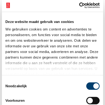
Deze website maakt gebruik van cookies
We gebruiken cookies om content en advertenties te
personaliseren, om functies voor social media te bieden
en om ons websiteverkeer te analyseren. Ook delen we
informatie over uw gebruik van onze site met onze
partners voor social media, adverteren en analyse. Deze
partners kunnen deze gegevens combineren met andere
informatie die u aan ze heeft verstrekt of die ze hebben
verzameld op basis van uw gebruik van hun services. U
gaat akkoord met de cookies en het
privacystatement
als u onze website blijft gebruiken.
Toestemmingsselectie
Noodzakelijk
Louis Paul Zocher op latere leeftijd. Beeld: Noord-Hollands Archief
Voorkeuren
Nieuwe generatie landschapsarchitecten