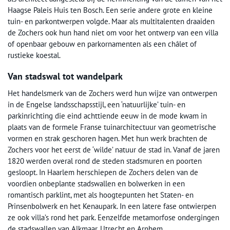
Haagse Paleis Huis ten Bosch. Een serie andere grote en kleine
tuin- en parkontwerpen volgde. Maar als multitalenten draaiden
de Zochers ook hun hand niet om voor het ontwerp van een villa
of openbaar gebouw en parkornamenten als een châlet of
rustieke koestal.
Van stadswal tot wandelpark
Het handelsmerk van de Zochers werd hun wijze van ontwerpen
in de Engelse landsschapsstijl, een ‘natuurlijke’ tuin- en
parkinrichting die eind achttiende eeuw in de mode kwam in
plaats van de formele Franse tuinarchitectuur van geometrische
vormen en strak geschoren hagen. Met hun werk brachten de
Zochers voor het eerst de ‘wilde’ natuur de stad in. Vanaf de jaren
1820 werden overal rond de steden stadsmuren en poorten
gesloopt. In Haarlem herschiepen de Zochers delen van de
voordien onbeplante stadswallen en bolwerken in een
romantisch parklint, met als hoogtepunten het Staten- en
Prinsenbolwerk en het Kenaupark. In een latere fase ontwierpen
ze ook villa’s rond het park. Eenzelfde metamorfose ondergingen
de stadswallen van Alkmaar, Utrecht en Arnhem.