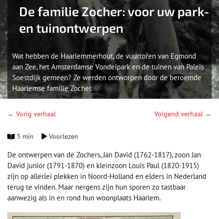
De familie Zocher: voor uw park-
en tuinontwerpen
Wat hebben de Haarlemmerhout, de vuurtoren van Egmond
aan Zee, het Amsterdamse Vondelpark en de tuinen van Paleis
Soestdijk gemeen? Ze werden ontworpen door de beroemde
Haarlemse familie Zocher.
← Vorig verhaal
Volgend verhaal →
3 min
Voorlezen
De ontwerpen van de Zochers, Jan David (1762-1817), zoon Jan
David junior (1791-1870) en kleinzoon Louis Paul (1820-1915)
zijn op allerlei plekken in Noord-Holland en elders in Nederland
terug te vinden. Maar nergens zijn hun sporen zo tastbaar
aanwezig als in en rond hun woonplaats Haarlem.