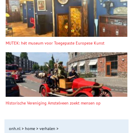
MUTEK: hét museum voor Toegepaste Europese Kunst
Historische Vereniging Amstelveen zoekt mensen op
onh.nl
>
home
>
verhalen
>