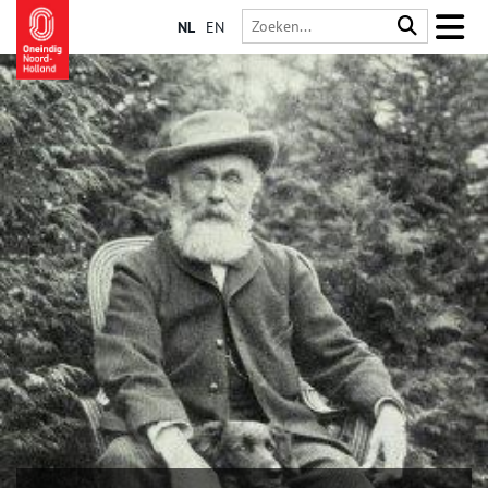
NL
EN