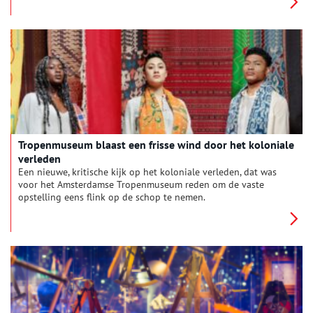
weg was naar een suikerplantage in de koloniën, was in de
zomer van 2022 onderwerp van een nieuwe tentoonstelling in
archeologiemuseum Huis van Hilde.
Tropenmuseum blaast een frisse wind door het koloniale
verleden
Een nieuwe, kritische kijk op het koloniale verleden, dat was
voor het Amsterdamse Tropenmuseum reden om de vaste
opstelling eens flink op de schop te nemen.