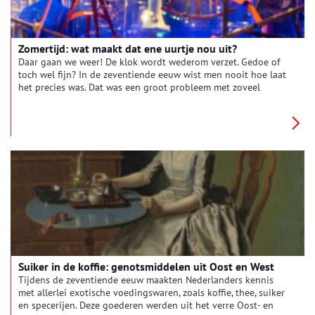
Zomertijd: wat maakt dat ene uurtje nou uit?
Daar gaan we weer! De klok wordt wederom verzet. Gedoe of
toch wel fijn? In de zeventiende eeuw wist men nooit hoe laat
het precies was. Dat was een groot probleem met zoveel
schepen die naar de Oost voeren. Tijd en plaats zijn namelijk
twee begrippen die onlosmakelijk met elkaar verbonden zijn.
Het oplossen van dit probleem werd een race tegen de klok.
Suiker in de koffie: genotsmiddelen uit Oost en West
Tijdens de zeventiende eeuw maakten Nederlanders kennis
met allerlei exotische voedingswaren, zoals koffie, thee, suiker
en specerijen. Deze goederen werden uit het verre Oost- en