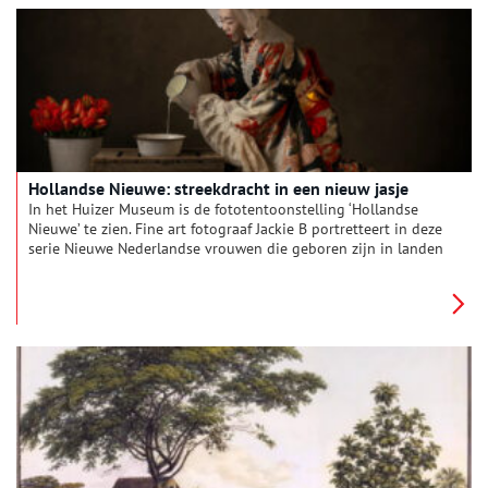
tot het noodlot toesloeg…
Hollandse Nieuwe: streekdracht in een nieuw jasje
In het Huizer Museum is de fototentoonstelling ‘Hollandse
Nieuwe’ te zien. Fine art fotograaf Jackie B portretteert in deze
serie Nieuwe Nederlandse vrouwen die geboren zijn in landen
waar Nederland in het verleden (of heden)
handelsbetrekkingen mee had. De serie bestaat uit achttien
foto’s met vrouwen afkomstig uit dertien verschillende landen,
waaronder Japan, Suriname, Somalië en Israël. Zij zijn gekleed
in de traditionele dracht van hun (voor)ouders gecombineerd
met accessoires uit de Nederlandse streekdracht. Dit levert
nieuwe en verrassende beelden op. Oneindig Noord-Holland
bezocht de tentoonstelling en ging in gesprek met fotograaf
Jackie B.