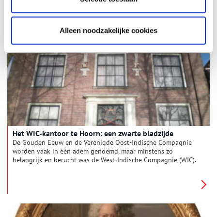
proef je de geschiedenis van de scheepvaart en de
walvisvangst. Verhalen over de Slag op de Zuiderzee en de
scheepsjongens van Bontekoe komen hier tot leven. Wandel in
gedachten met ons mee door de prachtige haven en de
Alleen noodzakelijke cookies
gezellige winkelstraten. Welkom aan de West-Friese kust: de
Goudkust.
Het WIC-kantoor te Hoorn: een zwarte bladzijde
De Gouden Eeuw en de Verenigde Oost-Indische Compagnie
worden vaak in één adem genoemd, maar minstens zo
belangrijk en berucht was de West-Indische Compagnie (WIC).
Beide compagnieën waren op een vergelijkbare manier
ingericht en allebei bezaten ze een kantoor in Hoorn.