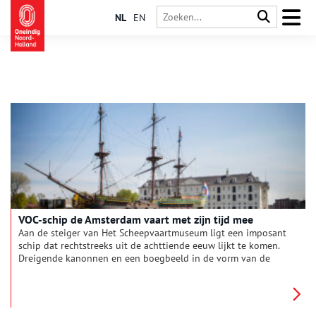
NL
EN
VOC-schip de Amsterdam vaart met zijn tijd mee
Aan de steiger van Het Scheepvaartmuseum ligt een imposant
schip dat rechtstreeks uit de achttiende eeuw lijkt te komen.
Dreigende kanonnen en een boegbeeld in de vorm van de
Amsterdamse leeuw brengen je in één klap terug naar het
verleden. Maar schijn bedriegt: dit is geen origineel, maar een
nauwkeurige replica uit 1985 van het VOC-schip de
Amsterdam. Het echte schip vertrok in 1749 op weg naar Azië,