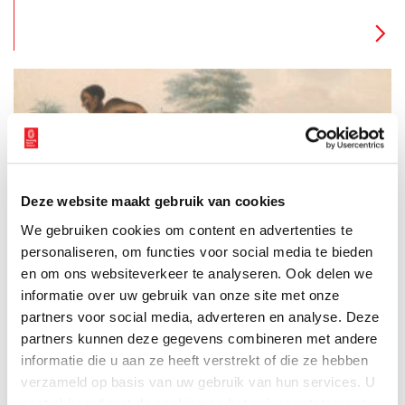
West-Indië aangevoerd door de VOC en de WIC, die de
overzeese handel beheersten. Het waren echte luxeproducten,
die alleen welgestelde Nederlanders zich konden veroorloven.
Deze website maakt gebruik van cookies
‘Slaven zijn kippen’ en andere verhalen over de slavernij
We gebruiken cookies om content en advertenties te
In een bijzondere tentoonstelling vol persoonlijke verhalen
besteedde het Rijksmuseum tijdens de zomer van 2021
personaliseren, om functies voor social media te bieden
aandacht aan het Nederlandse aandeel in de slavernij.
en om ons websiteverkeer te analyseren. Ook delen we
informatie over uw gebruik van onze site met onze
partners voor social media, adverteren en analyse. Deze
partners kunnen deze gegevens combineren met andere
informatie die u aan ze heeft verstrekt of die ze hebben
verzameld op basis van uw gebruik van hun services. U
gaat akkoord met de cookies en het
privacystatement