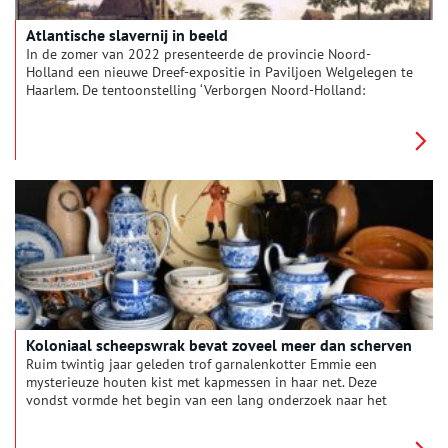
Atlantische slavernij in beeld
In de zomer van 2022 presenteerde de provincie Noord-
Holland een nieuwe Dreef-expositie in Paviljoen Welgelegen te
Haarlem. De tentoonstelling ‘Verborgen Noord-Holland:
Atlantische slavernij in beeld’ was samengesteld door
historicus Alex van Stipriaan en kunstenaar Frederick Calmes.
De makers namen je mee op reis en vertelden de verborgen
verhalen over het slavernijverleden van de provincie. Door
middel van historische objecten, informatieve teksten en
moderne kunst kreeg de bezoeker een beter beeld van dit
minder bekende deel van onze geschiedenis.
Koloniaal scheepswrak bevat zoveel meer dan scherven
Ruim twintig jaar geleden trof garnalenkotter Emmie een
mysterieuze houten kist met kapmessen in haar net. Deze
vondst vormde het begin van een lang onderzoek naar het
zogenaamde ‘Schervenwrak’, dat in 1822 op de Rede van Texel
verging. Het schip, dat met gereedschap en luxegoederen op