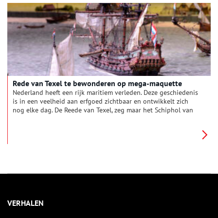
Rede van Texel te bewonderen op mega-maquette
Nederland heeft een rijk maritiem verleden. Deze geschiedenis
is in een veelheid aan erfgoed zichtbaar en ontwikkelt zich
nog elke dag. De Reede van Texel, zeg maar het Schiphol van
de 17e eeuw, is het gebied voor de kust van Oudeschild. De
schepen lagen hier aan de oostkant van Texel tijdelijk voor
anker, in relatief diep water en beschut voor de westenwinden.
Het waren de hoogtijdagen, ook wel de Gouden Eeuw
genoemd, van de Verenigde Oostindische Compagnie (VOC) en
de Westindische Compagnie (WIC).
VERHALEN