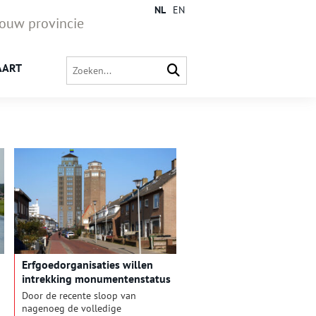
NL
EN
jouw provincie
AART
Erfgoedorganisaties willen
intrekking monumentenstatus
watertoren Zandvoort
Door de recente sloop van
nagenoeg de volledige