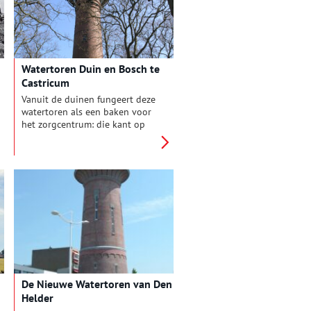
Watertoren Duin en Bosch te
Castricum
Vanuit de duinen fungeert deze
watertoren als een baken voor
het zorgcentrum: die kant op
ligt Duin en Bosch. Deze toren
is voor de inwoners van
Castricum al meer dan honderd
jaar een vertrouwd beeldmerk.
Met zijn slanke vorm en
robuuste bovenstuk is het
bovendien een van de goed
zichtbare monumenten van
Duin en Bosch.
De Nieuwe Watertoren van Den
Helder