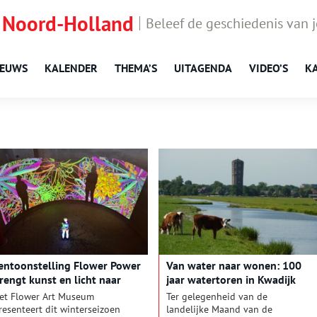
 Noord-Holland
Beleef de geschiedenis van 
IEUWS
KALENDER
THEMA’S
UITAGENDA
VIDEO’S
K
entoonstelling Flower Power
Van water naar wonen: 100
rengt kunst en licht naar
jaar watertoren in Kwadijk
alsmeerse watertoren
et Flower Art Museum
Ter gelegenheid van de
resenteert dit winterseizoen
landelijke Maand van de