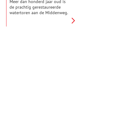
Meer dan honderd jaar oud is
de prachtig gerestaureerde
watertoren aan de Middenweg.
Een herkenningspunt en baken
voor Nieuwediepers, niet meer
weg te denken uit het
straatbeeld van Den Helder.
Liefhebbers spreken nog steeds
over de ‘nieuwe’ watertoren, niet
te verwarren met de oude
watertoren. In 1856
verwelkomde Den Helder deze
als eerste watertoren van
Nederland op haar
grondgebied. Alleen de nieuwe
toren staat nog fier overeind.