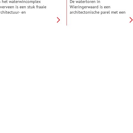
n het waterwincomplex
De watertoren in
verveen is een stuk fraaie
Wieringerwaard is een
rchitectuur- en
architectonische parel met een
echniekgeschiedenis te
rijke geschiedenis. De toren
ewonderen. Blikvanger is het
werd ontworpen door de
ijksmonument de watertoren.
architecten B.F. van Nieveld en
n het voormalige
W. Mensert en gebouwd tussen
achinegebouw van de
1927 en 1928. Met een hoogte
aarlemsche Waterleidingen is
van 51,3 meter is het de
ezoekerscentrum De
hoogste watertoren van Noord-
andwaaier gevestigd.
Holland. Tot 1996 vervulde hij
ationaal Park Zuid-
zijn oorspronkelijke functie als
ennemerland organiseert
watertoren. Een jaar later kwam
anuit dit complex allerlei
het markante bouwwerk in
xcursies en activiteiten in de
particuliere handen. Voor veel
uitenlucht. De nu werkloze
inwoners van de
oren zal in de toekomst weer
Wieringerwaard is het veel meer
oegankelijk zijn voor publiek.
dan een monument: “Als we de
erst wacht een flinke
watertoren kunnen zien, dan
estauratie.
zijn we bijna thuis.”