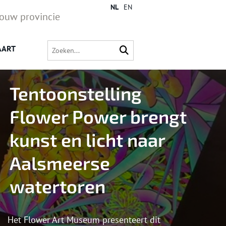
NL
EN
jouw provincie
AART
Tentoonstelling
Flower Power brengt
kunst en licht naar
Aalsmeerse
watertoren
Het Flower Art Museum presenteert dit