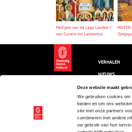
Heiligen van de Lage Landen I:
MUTEK:
van Cunera tot Lambertus
Toegepa
VERHALEN
NIEUWS
KALENDER
Deze website maakt gebru
We gebruiken cookies om c
THEMA’S
bieden en om ons websitev
ACTIVITEITEN
site met onze partners vo
combineren met andere inf
VIDEO’S
uw gebruik van hun servic
website blijft gebruiken.