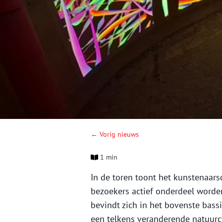
← Vorig nieuws
1 min
In de toren toont het kunstenaars
bezoekers actief onderdeel worde
bevindt zich in het bovenste bass
een telkens veranderende natuurcy