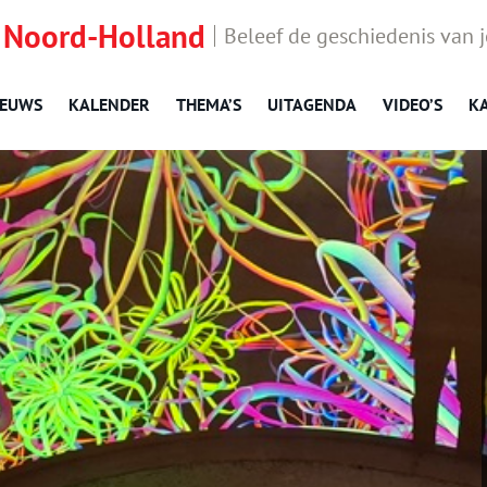
 Noord-Holland
Beleef de geschiedenis van 
IEUWS
KALENDER
THEMA’S
UITAGENDA
VIDEO’S
K