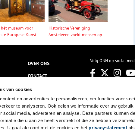
 hét museum voor
Historische Vereniging
ste Europese Kunst
Amstelveen zoekt mensen op
Volg ONH op social med
OVER ONS
CONTACT
NIEUWSBRIEF
ik van cookies
ontent en advertenties te personaliseren, om functies voor soci
DISCLAIMER
erkeer te analyseren. Ook delen we informatie over uw gebruik
PRIVACY
or social media, adverteren en analyse. Deze partners kunnen 
ormatie die u aan ze heeft verstrekt of die ze hebben verzameld
TOEGANKELIJKHEID
es. U gaat akkoord met de cookies en het
privacystatement
als