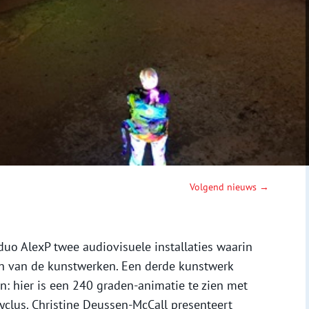
Volgend nieuws →
duo AlexP twee audiovisuele installaties waarin
n van de kunstwerken. Een derde kunstwerk
in: hier is een 240 graden-animatie te zien met
clus. Christine Deussen-McCall presenteert