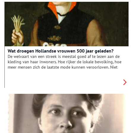
Wat droegen Hollandse vrouwen 500 jaar geleden?
De welvaart van een streek is meestal goed af te lezen aan de
kleding van haar inwoners. Hoe rijker de lokale bevolking, hoe
meer mensen zich de laatste mode kunnen veroorloven. Niet
voor niets zien we vrouwenkleding in Noord-Holland vanaf de
zestiende eeuw steeds modieuzer worden. Spaanse opstaande
kraagjes werden tot in Graft gedragen en Franse rijglijfjes
waren van Landsmeer tot Schagen gemeengoed. Duik met ons
in de garderobe van de zestiende eeuw, die toch vooral warm,
stijf en zedig moest zijn.