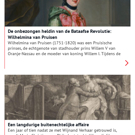
De onbezongen heldin van de Bataafse Revolutie:
Wilhelmina van Pruisen
Wilhelmina van Pruisen (1751-1820) was een Pruisische
prinses, de echtgenote van stadhouder prins Willem V van
Oranje-Nassau en de moeder van koning Willem I. Tijdens de
Bataafse Revolutie speelde ze een belangrijke rol. De Bataafse
Revolutie is een ondergewaardeerd stukje Nederlandse
geschiedenis, de rol die vrouwen speelden een nóg minder
gewaardeerde. De naam van Wilhelmina van Pruisen, wellicht
de belangrijkste vrouw binnen het conflict, wordt dan ook
maar weinig genoemd. Daarom hier een portret en biografie.
Een langdurige buitenechtelijke affaire
Een jaar of tien nadat ze met Wijnand Verhaar getrouwd is,