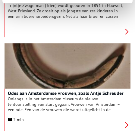
Trijntje Zwagerman (Trien) wordt geboren in 1891 in Hauwert,
West-Friesland. Ze groeit op als jongste van zes kinderen in
een arm boerenarbeidersgezin. Net als haar broer en zussen
kan Trien wegens geldgebrek alleen de basisschool afmaken,
maar ze is leergierig en krijgt nog een aantal jaar bijles van de
plaatselijke dominee. Trien is monter en vrolijk, en raakt
bevangen door het socialisme, mede vanwege haar
socialistische verloofde Bart. Eenmaal getrouwd worden Trien
en Bart lid van de Revolutionair Socialistische Partij (RSP), een
door Henk Sneevliet opgerichte afsplitsing van de
Communistische Partij Nederland (CPN). Door de internationale
strijd tussen deze groepen kunnen de socialisten en de
communisten elkaar niet luchten of zien.
Odes aan Amsterdamse vrouwen, zoals Antje Schreuder
Onlangs is in het Amsterdam Museum de nieuwe
tentoonstelling van start gegaan: Vrouwen van Amsterdam –
een ode. Eén van de vrouwen die wordt uitgelicht in de
tentoonstelling is paleontologe Antje Schreuder (1887-1952).
2 min
Zij is geboren en getogen aan de Nassaukade. Met een ode en
een wandkleed wordt zij door De Zaak Muurbloem en
scholieren uit West geëerd.