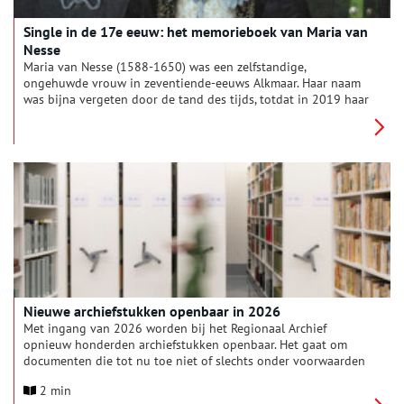
Single in de 17e eeuw: het memorieboek van Maria van
Nesse
Maria van Nesse (1588-1650) was een zelfstandige,
ongehuwde vrouw in zeventiende-eeuws Alkmaar. Haar naam
was bijna vergeten door de tand des tijds, totdat in 2019 haar
unieke memorieboek werd teruggevonden in het Belgisch
Rijksarchief. Dankzij haar nauwgezette aantekeningen behoort
Maria nu tot een van de best gedocumenteerde personen van
de zeventiende eeuw. In het kasboek beschreef ze niet alleen
haar uitgaven, maar ook recepten, huishoudtips en andere
aspecten van het dagelijks leven.
Nieuwe archiefstukken openbaar in 2026
Met ingang van 2026 worden bij het Regionaal Archief
opnieuw honderden archiefstukken openbaar. Het gaat om
documenten die tot nu toe niet of slechts onder voorwaarden
konden worden geraadpleegd, maar die vanaf het nieuwe jaar
2 min
voor iedereen toegankelijk zijn in de studiezaal. Onder deze