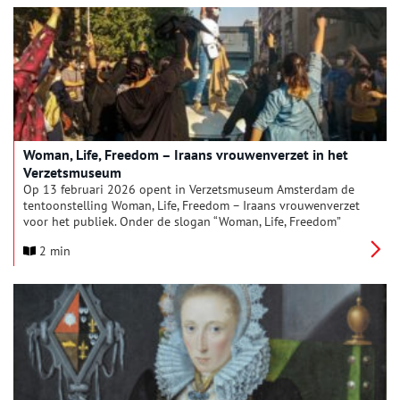
Woman, Life, Freedom – Iraans vrouwenverzet in het
Verzetsmuseum
Op 13 februari 2026 opent in Verzetsmuseum Amsterdam de
tentoonstelling Woman, Life, Freedom – Iraans vrouwenverzet
voor het publiek. Onder de slogan “Woman, Life, Freedom”
gingen Iraniërs eind 2022 de straten op, wat uitgroeide tot
2 min
een wereldwijde beweging. De tentoonstelling belicht de
veelzijdigheid van deze Woman, Life, Freedom-beweging en
plaatst dit verzet in een lange historische context. Centraal
staan de kracht en veerkracht van vrouwen en andere Iraniërs
die zich, ondanks grote risico’s, verzetten tegen onderdrukking
en ongelijkheid.