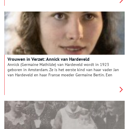
twee vrouwen een dergelijk bedrijf runnen is voor die tijd vrij
uniek, en het zorgt ervoor dat Hendriek al op jonge leeftijd
weet hoe ze een organisatie moet leiden. Als haar zus Grieke in
1930 overlijdt, trouwt Hendriek met Grieke’s weduwe, Harry,
zoals wel vaker gebeurt in die tijd. Zo komt Hendriek in
Haarlem terecht.
Vrouwen in Verzet: Annick van Hardeveld
Annick (Germaine Mathilde) van Hardeveld wordt in 1923
geboren in Amsterdam. Ze is het eerste kind van haar vader Jan
van Hardeveld en haar Franse moeder Germaine Bertin. Een
paar jaar later wordt nog een jongetje geboren: Yann Emile.
Als de oorlog in mei 1940 uitbreekt is Annick zestien jaar en
net begonnen aan de opleiding tot verpleegster bij het Rode
Kruis.