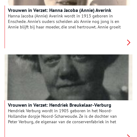
Vrouwen in Verzet: Hanna Jacoba (Annie) Averink
Hanna Jacoba (Annie) Averink wordt in 1913 geboren in
Enschede. Annie’s ouders scheiden als Annie nog jong is en
Annie blijft bij haar moeder, die snel hertrouwt. Annie groeit
op in een samengesteld gezin, waar ze zich niet altijd
thuisvoelt. Als het gezin in 1926 naar Amsterdam verhuist gaat
de jonge Annie – ze is dan pas dertien jaar – aan het werk.
Annie’s moeder stelt voor dat Annie wat afleiding van haar
vele werk kan vinden bij de Arbeiders Jeugd Centrale, de
jongerenorganisatie van de socialisten. Maar Annie voelt zich
meer aangetrokken tot de Zaaier, de communistische
jongerenbeweging. Annie sluit zich aan en werkt jarenlang
onvermoeibaar voor haar ideaal: het communisme inzetten om
een beter leven te bieden aan lagere klassen.
Vrouwen in Verzet: Hendriek Breukelaar-Verburg
Hendriek Verburg wordt in 1905 geboren in het Noord-
Hollandse dorpje Noord-Scharwoude. Ze is de dochter van
Peter Verburg, de eigenaar van de conservenfabriek in het
dorp. Als haar vader op jonge leeftijd sterft in 1924 neemt zij
samen met een andere vrouw, mevrouw Edel, het roer over. Dat