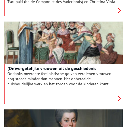
Tsoupaki (beide Componist des Vaderlands) en Christina Viola
Oorebeek. Maar ook Caroline Berkenbosch, Lavinia Meijer,
Mathilde Wantenaar of Sarah Neutkens. En er zijn nog zo veel
meer namen. Wat een positieve ontwikkeling is, is dat er ook
steeds vaker naar wordt geluisterd. Dat blijkt uit het aantal
vrouwen in de klassieke Top 400: nog nooit stonden er zoveel
vrouwen in als nu. De vrouw die het vaakst in de top 400
staat, mag voor niemand een onbekende blijven. Dat is
Henriëtte Bosmans (1895-1952).
(On)vergetelijke vrouwen uit de geschiedenis
Ondanks meerdere feministische golven verdienen vrouwen
nog steeds minder dan mannen. Het onbetaalde
huishoudelijke werk en het zorgen voor de kinderen komt
voornamelijk op ons bordje terecht. Bovenop dit alles kennen
de meeste mensen alleen maar de namen van invloedrijke
mannen uit de geschiedenis. Door de eeuwen heen hebben
vrouwelijke schrijvers, kunstenaars, geleerden en heersers hun
stempel gedrukt op de maatschappij. Tijd om de balans op te
maken en een aantal van deze onvergetelijke vrouwen voor
het voetlicht te brengen.