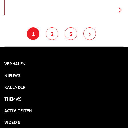
ongehuwde katholieke vrouwen in heel Nederland bekend
vanwege hun prachtige borduurwerk op kerkelijke gewaden
en ander kerkelijk textiel. Stille getuigen van de vele
geduldige handen, die bidden door te borduren.
1
2
3
›
VERHALEN
NIEUWS
KALENDER
THEMA’S
ACTIVITEITEN
VIDEO’S