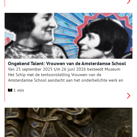
vrijgegeven stukken zijn dossiers over de ondersteuning in de
naoorlogse jaren van gezinnen van Nederlanders die
gevangen zaten omdat ze tijdens de Tweede Wereldoorlog
‘fout’ zouden zijn geweest én bijzonder archiefmateriaal dat
bijdraagt aan de geschiedenis van vrouwen in de regio.
Ongekend Talent: Vrouwen van de Amsterdamse School
Van 25 september 2025 t/m 26 juni 2026 besteedt Museum
Het Schip met de tentoonstelling Vrouwen van de
Amsterdamse School aandacht aan het onderbelichte werk en
leven van vrouwelijke kunstenaars binnen de kunst- en
1 min
architectuurstroming. Met veel niet eerder getoond werk, van
textiel en keramiek tot grafiek en architectuur, toont de
expressieve, kleurrijke tentoonstelling zowel hun gevarieerde
oeuvres als de onstuimige wereld waarin deze ontstonden.