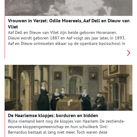
Vrouwen in Verzet: Odile Moereels, Aaf Dell en Dieuw van
Vliet
Aaf Dell en Dieuw van Vliet zijn beide geboren Horenaren.
Dieuw wordt geboren 1887 en Aaf volgt zes jaar later, in 1893.
Aaf en Dieuw ontmoeten elkaar op de openbare basisschool in
Hoorn waar ze beide werken als onderwijzeres. De twee zijn
ondernemende, zelfstandige vrouwen: ze staan voor de klas en
wonen met elkaar, niet met een echtgenoot, in de
conciërgewoning van het Waterschapshuis in de binnenstad
van Hoorn. Als de oorlog in mei 1940 uitbreekt besluiten Aaf
en Dieuw om onderduikers in huis te nemen.
De Haarlemse klopjes: borduren en bidden
Bijna niemand kent nog de klopjes van Haarlem. De zestiende-
eeuwse kloppengemeenschap en hun schuilkerk Sint-
Bernardus bestaat al lang niet meer. Toch waren deze