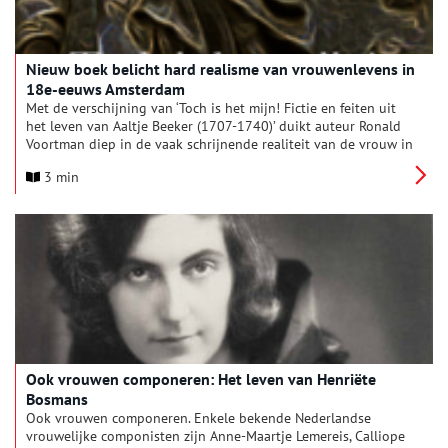
Nieuw boek belicht hard realisme van vrouwenlevens in
18e-eeuws Amsterdam
Met de verschijning van ‘Toch is het mijn! Fictie en feiten uit
het leven van Aaltje Beeker (1707-1740)’ duikt auteur Ronald
Voortman diep in de vaak schrijnende realiteit van de vrouw in
het 18e-eeuwse Amsterdam. Dit nieuwe boek, uitgegeven in
3 min
eigen beheer en onderdeel van de “Fictie & Feiten” serie, biedt
een unieke combinatie van meeslepende historische fictie en
grondig onderbouwde feiten uit archiefbronnen. Het richt zich
op zowel liefhebbers van historische romans als
geïnteresseerden in de ware geschiedenis van het dagelijks
leven.
Ook vrouwen componeren: Het leven van Henriëte
Bosmans
Ook vrouwen componeren. Enkele bekende Nederlandse
vrouwelijke componisten zijn Anne-Maartje Lemereis, Calliope