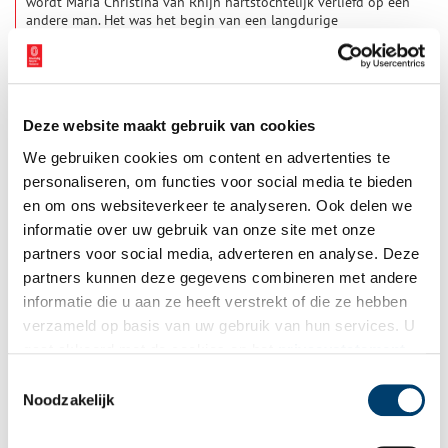
wordt Maria Christina van Rhijn hartstochtelijk verliefd op een
andere man. Het was het begin van een langdurige
buitenechtelijke relatie waar zelfs een kind uit zou
voortkomen. Deze affaire bleef niet onopgemerkt zoals blijkt
uit verklaringen bij de notaris door familieleden en bekenden.
Deze website maakt gebruik van cookies
We gebruiken cookies om content en advertenties te
personaliseren, om functies voor social media te bieden
en om ons websiteverkeer te analyseren. Ook delen we
informatie over uw gebruik van onze site met onze
partners voor social media, adverteren en analyse. Deze
Stuk van de maand: Bijeenkomst voor vrouwenkiesrecht
partners kunnen deze gegevens combineren met andere
Elke maand zet het Regionaal Archief Alkmaar een bijzonder
informatie die u aan ze heeft verstrekt of die ze hebben
archiefstuk in de schijnwerpers. Deze keer: het programma van
verzameld op basis van uw gebruik van hun services. U
een bijeenkomst van de Alkmaarse afdeling van de Bond voor
Vrouwenkiesrecht in 1909 – voorzien van commentaar op de
gaat akkoord met de cookies en het
privacystatement
3 min
lezing en de muziek die er te horen was.
als u onze website blijft gebruiken.
Toestemmingsselectie
Noodzakelijk