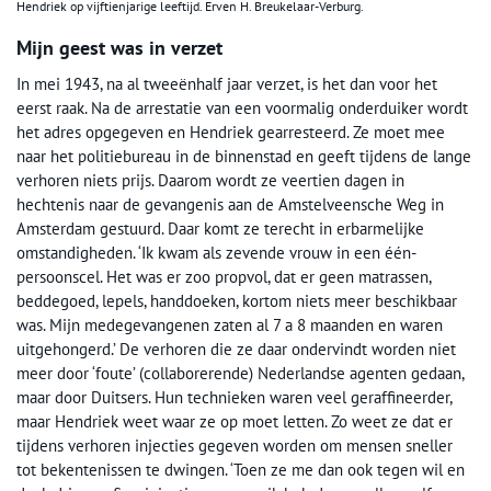
Hendriek op vijftienjarige leeftijd. Erven H. Breukelaar-Verburg.
Mijn geest was in verzet
In mei 1943, na al tweeënhalf jaar verzet, is het dan voor het
eerst raak. Na de arrestatie van een voormalig onderduiker wordt
het adres opgegeven en Hendriek gearresteerd. Ze moet mee
naar het politiebureau in de binnenstad en geeft tijdens de lange
verhoren niets prijs. Daarom wordt ze veertien dagen in
hechtenis naar de gevangenis aan de Amstelveensche Weg in
Amsterdam gestuurd. Daar komt ze terecht in erbarmelijke
omstandigheden. ‘Ik kwam als zevende vrouw in een één-
persoonscel. Het was er zoo propvol, dat er geen matrassen,
beddegoed, lepels, handdoeken, kortom niets meer beschikbaar
was. Mijn medegevangenen zaten al 7 a 8 maanden en waren
uitgehongerd.’ De verhoren die ze daar ondervindt worden niet
meer door ‘foute’ (collaborerende) Nederlandse agenten gedaan,
maar door Duitsers. Hun technieken waren veel geraffineerder,
maar Hendriek weet waar ze op moet letten. Zo weet ze dat er
tijdens verhoren injecties gegeven worden om mensen sneller
tot bekentenissen te dwingen. ‘Toen ze me dan ook tegen wil en