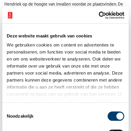
Hendriek op de hoogte van invallen voordat ze plaatsvinden. De
SD probeert Hendriek nog tot dubbelagent te maken, maar helaas
voor SD-agent Willemse heeft Hendriek hem ‘zeer rondweg van
antwoord gediend!’ De laatste maanden van de oorlog blijft ze
actief en weet ze door de voorkennis tot driemaal toe een
arrestatie te ontlopen.
Deze website maakt gebruik van cookies
We gebruiken cookies om content en advertenties te
personaliseren, om functies voor social media te bieden
en om ons websiteverkeer te analyseren. Ook delen we
informatie over uw gebruik van onze site met onze
partners voor social media, adverteren en analyse. Deze
partners kunnen deze gegevens combineren met andere
informatie die u aan ze heeft verstrekt of die ze hebben
verzameld op basis van uw gebruik van hun services. U
gaat akkoord met de cookies en het
privacystatement
als u onze website blijft gebruiken.
Toestemmingsselectie
Noodzakelijk
Hendriek bij een defile voor de koningin, ca. 1950. Erven H. Breukelaar-Verburg