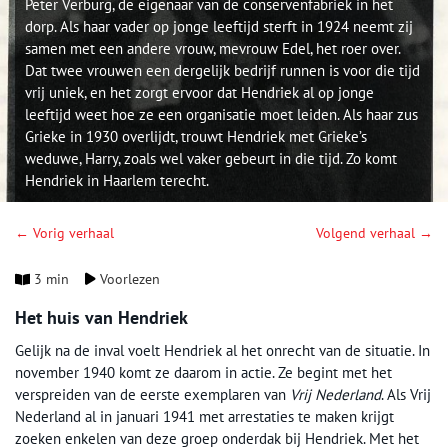
Peter Verburg, de eigenaar van de conservenfabriek in het
dorp. Als haar vader op jonge leeftijd sterft in 1924 neemt zij
samen met een andere vrouw, mevrouw Edel, het roer over.
Dat twee vrouwen een dergelijk bedrijf runnen is voor die tijd
vrij uniek, en het zorgt ervoor dat Hendriek al op jonge
leeftijd weet hoe ze een organisatie moet leiden. Als haar zus
Grieke in 1930 overlijdt, trouwt Hendriek met Grieke’s
weduwe, Harry, zoals wel vaker gebeurt in die tijd. Zo komt
Hendriek in Haarlem terecht.
← Vorig verhaal
Volgend verhaal →
3 min
Voorlezen
Het huis van Hendriek
Gelijk na de inval voelt Hendriek al het onrecht van de situatie. In
november 1940 komt ze daarom in actie. Ze begint met het
verspreiden van de eerste exemplaren van
Vrij Nederland
. Als Vrij
Nederland al in januari 1941 met arrestaties te maken krijgt
zoeken enkelen van deze groep onderdak bij Hendriek. Met het