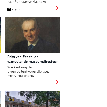
haar Surinaamse Maanden –
benefiet voor Surinaams
4 min
erfgoed – een Surinaamse
avond op maandag 4 augustus
vol gezelligheid, cultuur,
verhalen en smaak. Komt u ook?
Frits van Eeden, de
wandelende museumdirecteur
Wie kent nog de
bloembollenkweker die twee
musea zou leiden?
Natuurpionier Jac. P. Thijsse
bewonderde hem. Ontmoet de
man die op zolder pijlen uit
Borneo had liggen. En die rond
1900 geld bijeenbracht voor
plantenonderzoek in Suriname.
Wie kent nog Frits van Eeden?