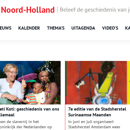
 Noord-Holland
Beleef de geschiedenis van 
IEUWS
KALENDER
THEMA’S
UITAGENDA
VIDEO’S
K
eti Koti: geschiedenis van ons
7e editie van de Stadsherstel
llemaal
Surinaamse Maanden
oen de slavernij in het
In juni en juli organiseert
oninkrijk der Nederlanden op
Stadsherstel Amsterdam weer