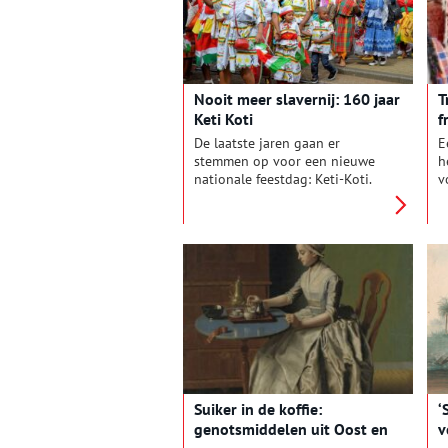
h
p
k
Nooit meer slavernij: 160 jaar
T
Keti Koti
f
v
De laatste jaren gaan er
E
stemmen op voor een nieuwe
h
nationale feestdag: Keti-Koti.
v
Op 1 juli wordt herdacht en
T
gevierd dat de trans-Atlantische
v
slavernij in het Koninkrijk der
d
Nederlanden 150 (of 160) jaar
geleden werd afgeschaft. Dit
lijkt een recente ontwikkeling,
maar al sinds 1863 wordt er op
1 juli jaarlijks stilgestaan bij de
afschaffing van de slavernij.
Suiker in de koffie:
‘
genotsmiddelen uit Oost en
v