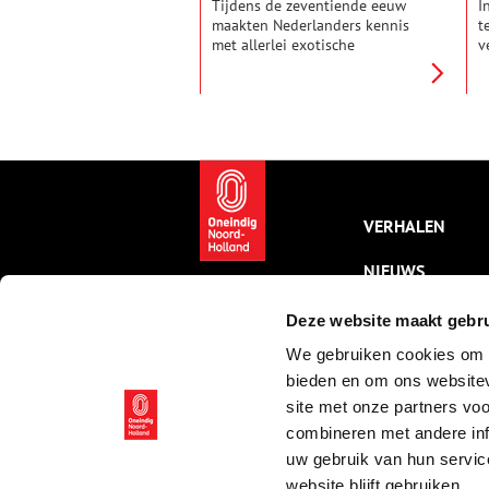
West
Tijdens de zeventiende eeuw
I
maakten Nederlanders kennis
t
met allerlei exotische
v
voedingswaren, zoals koffie,
R
thee, suiker en specerijen. Deze
v
goederen werden uit het verre
N
Oost- en West-Indië aangevoerd
s
door de VOC en de WIC, die de
overzeese handel beheersten.
Het waren echte luxeproducten,
die alleen welgestelde
Nederlanders zich konden
VERHALEN
veroorloven.
NIEUWS
KALENDER
Deze website maakt gebru
We gebruiken cookies om c
THEMA’S
bieden en om ons websitev
ACTIVITEITEN
site met onze partners vo
combineren met andere inf
VIDEO’S
uw gebruik van hun servic
website blijft gebruiken.