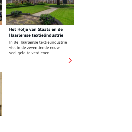
De grote bewonderaar van
‘onkruid’ die een lintje kreeg.
Het Hofje van Staats en de
Haarlemse textielindustrie
In de Haarlemse textielindustrie
viel in de zeventiende eeuw
veel geld te verdienen.
Koopman IJsbrand Staats
bouwde een enorm vermogen
op met de handel in stoffen en
garen. Hiermee kon hij in 1730
een hofje voor oudere vrouwen
stichten aan de Jansweg.