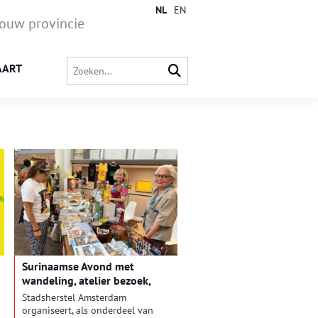
NL
EN
jouw provincie
AART
Surinaamse Avond met
wandeling, atelier bezoek,
expositie en lezing
Stadsherstel Amsterdam
organiseert, als onderdeel van