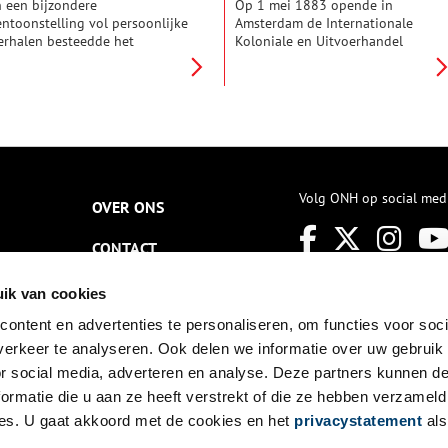
n een bijzondere
Op 1 mei 1883 opende in
entoonstelling vol persoonlijke
Amsterdam de Internationale
erhalen besteedde het
Koloniale en Uitvoerhandel
ijksmuseum tijdens de zomer
Tentoonstelling. Zowel op
an 2021 aandacht aan het
industrieel, sociaal, technisch en
ederlandse aandeel in de
artistiek niveau konden landen
lavernij.
hun vooruitgang laten zien.
Niet alleen spullen uit de
koloniën werden met trots
getoond, maar ook mensen.
Volg ONH op social med
OVER ONS
CONTACT
NIEUWSBRIEF
ik van cookies
ontent en advertenties te personaliseren, om functies voor soci
DISCLAIMER
erkeer te analyseren. Ook delen we informatie over uw gebruik
PRIVACY
or social media, adverteren en analyse. Deze partners kunnen 
ormatie die u aan ze heeft verstrekt of die ze hebben verzameld
TOEGANKELIJKHEID
es. U gaat akkoord met de cookies en het
privacystatement
als