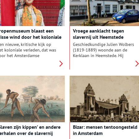
et leven en werk van deze
verkoopexpositie, wandeling en
ionier binnen de Surinaamse
lezingen waaronder een lezing
lassieke muziek.
van Cynthia McLeod.
ropenmuseum blaast een
Vroege aanklacht tegen
risse wind door het koloniale
slavernij uit Heemstede
erleden
en nieuwe, kritische kijk op
Geschiedkundige Julien Wolbers
et koloniale verleden, dat was
(1819-1889) woonde aan de
oor het Amsterdamse
Kerklaan in Heemstede. Hij
ropenmuseum reden om de
ontplooide zich als een lokaal
aste opstelling eens flink op
en kerkelijk bestuurder. Maar
e schop te nemen.
bovenal was hij een
voorvechter voor de afschaffing
van de slavernij. Zo schreef hij
meerdere artikelen waarin hij
aantoonde dat slavernij in strijd
is met de rechten van de mens.
Voor zijn boek ‘Geschiedenis
van Suriname’ ontving hij de
koninklijke onderscheiding in
de Orde van de Nederlandse
Slaven zijn kippen’ en andere
Bizar: mensen tentoongesteld
Leeuw.
erhalen over de slavernij
in Amsterdam