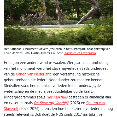
Het Nationaal Monument Slavernijverleden in het Oosterpark, naar ontwerp van
Erwin de Vries. Foto: Martin Alberts. Collectie
Stadsarchief Amsterdam
.
Er begon een andere wind te waaien. Vier jaar na de onthulling
van het monument werd het slavernijverleden zelfs onderdeel
van de
Canon van Nederland
, een verzameling historische
gebeurtenissen die iedere Nederlander zou moeten kennen.
Sindsdien staat het koloniaal verleden in het onderwijs, de
wetenschap én de media veel duidelijker op de kaart.
Kinderprogramma’s zoals
Het Klokhuis
besteden er aandacht aan
en tv-series zoals
De Slavernij Voorbij?
(2023) en
Sporen van
Slavernij
(2024-2026) laten zien hoe het slavernijverleden nu nog
steeds relevant is. Ook doet de NOS sinds 2017 jaarlijks live