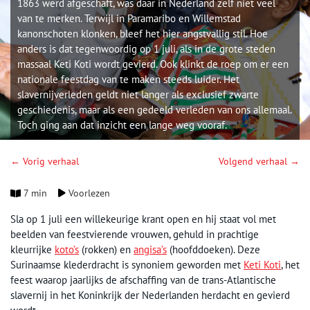
1863 werd afgeschaft, was daar in Nederland zelf niet veel
van te merken. Terwijl in Paramaribo en Willemstad
kanonschoten klonken, bleef het hier angstvallig stil. Hoe
anders is dat tegenwoordig op 1 juli, als in de grote steden
massaal Keti Koti wordt gevierd. Ook klinkt de roep om er een
nationale feestdag van te maken steeds luider. Het
slavernijverleden geldt niet langer als exclusief zwarte
geschiedenis, maar als een gedeeld verleden van ons allemaal.
Toch ging aan dat inzicht een lange weg vooraf.
← Vorig verhaal
Volgend verhaal →
7 min
Voorlezen
Sla op 1 juli een willekeurige krant open en hij staat vol met
beelden van feestvierende vrouwen, gehuld in prachtige
kleurrijke
koto’s
(rokken) en
angisa’s
(hoofddoeken). Deze
Surinaamse klederdracht is synoniem geworden met
Keti Koti
, het
feest waarop jaarlijks de afschaffing van de trans-Atlantische
slavernij in het Koninkrijk der Nederlanden herdacht en gevierd