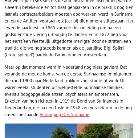
Hoewel 1 juli 1863 slechts de administratieve afschaffing van de
slavernij betekende en tot slaaf gemaakten in de praktijk nog tien
jaar als contractarbeiders moesten doorwerken, werd in Suriname
en op de Antillen voortaan elk jaar bij dit moment stilgestaan. Het
‘tweede jaarfeest’ in 1865 vormde de aanleiding om na een
godsdienstige viering uitbundig te dansen en in 1872 liep voor
het eerst ‘een feestelijk uitgedoste menigte’ door de straten, een
traditie die we nog steeds kennen als de jaarlijkse Bigi Spikri
(‘grote spiegel’) parade in Paramaribo en Amsterdam.
Maar op dat moment werd in Nederland nog niets gevierd. Dat
veranderde met de komst van de eerste Surinaamse immigranten,
die rond 1900 naar Nederland trokken voor studie of werk. Dit
waren veelal studenten uit welgestelde Surinaamse families,
evenals hoogopgeleide artsen, psychiaters en ambtenaren.
Enkelen van hen richtten in 1919 de Bond van Surinamers in
Nederland op, die na een fusie in 1948 zou veranderen in de nog
steeds bestaande
Vereniging Ons Suriname
.