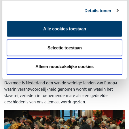
Details tonen
Commissaris van de Koning Arthur van Dijk biedt zijn excuses aan voor de rol van
Alle cookies toestaan
Noord-Hollandse gezagsdragers in het slavernijverleden, 1 juli 2022. Foto:
Johannes Abeling.
Meer provincies zouden daarna volgen. In december 2022 bood
Selectie toestaan
de minister-president namens de Nederlandse regering
officieel
zijn excuses
aan. Ook maakte koning Willem-Alexander tijdens de
1 juli-herdenking van 2023 in het Oosterpark nog eens zijn
Alleen noodzakelijke cookies
persoonlijke excuses
en vroeg hij om vergiffenis, omdat zijn
voorouders destijds niet ingegrepen hebben in het systeem.
Daarmee is Nederland een van de weinige landen van Europa
waarin verantwoordelijkheid genomen wordt en waarin het
slavernijverleden in toenemende mate als een gedeelde
geschiedenis van ons allemaal wordt gezien.