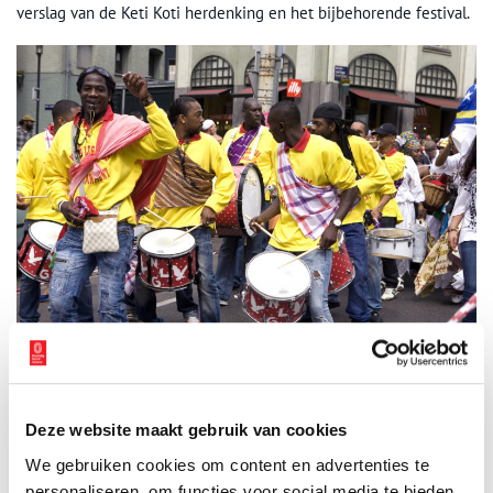
verslag van de Keti Koti herdenking en het bijbehorende festival.
Een brassband drumt erop los tijdens het 150-jarig jubileum van de afschaffing
van de slavernij, 1 juli 2013. Foto: Ton van Rijn. Collectie
Stadsarchief Amsterdam
.
Deze website maakt gebruik van cookies
Herdenken en vieren
We gebruiken cookies om content en advertenties te
Daarmee is het verleden natuurlijk nog niet afgesloten. Omdat de
personaliseren, om functies voor social media te bieden