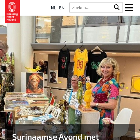
NL
EN
Surinaamse Avond met