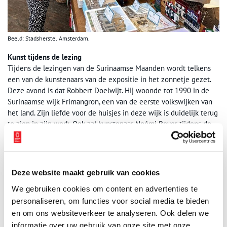
Beeld: Stadsherstel Amsterdam.
Kunst tijdens de lezing
Tijdens de lezingen van de Surinaamse Maanden wordt telkens
een van de kunstenaars van de expositie in het zonnetje gezet.
Deze avond is dat Robbert Doelwijt. Hij woonde tot 1990 in de
Surinaamse wijk Frimangron, een van de eerste volkswijken van
het land. Zijn liefde voor de huisjes in deze wijk is duidelijk terug
te zien in zijn werk. Ook zal kunstenaar Noémi Beyer tijdens de
lezing live gaan zeefdrukken. Ze maakt onder andere afdrukken
van haar voormoeder Sophietje.
Surinaamse koffie en expositie tijdens de lezing
Deze website maakt gebruik van cookies
Voor aanvang van de lezing in de Amstelkerk krijgt u een heerlijk
kopje koffie van Coffee Mama, de Surinaamse koffiespecialist. U
We gebruiken cookies om content en advertenties te
kunt dan, maar ook na afloop van de lezing, de expositie bekijken.
personaliseren, om functies voor social media te bieden
en om ons websiteverkeer te analyseren. Ook delen we
Er is ook een verkooptafel met kleine kunstvoorwerpen van de
informatie over uw gebruik van onze site met onze