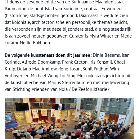
Tijdens de zevende editie van de Surinaamse Maanden staat
Paramaribo, de hoofdstad van Suriname, centraal. Er worden
(historische) stadsgezichten getoond. Daarnaast is werk te zien
dat koloniale, architectonische en persoonlijke thema’s belicht,
die verbonden zijn met deze bijzondere stad, die nog steeds rijk
is aan zoveel houten gebouwen. Curator is Myra Winter en Mede-
curator Nellie Bakboord.
De volgende kunstenaars doen dit jaar mee:
Dinie Besems, Isan
Corinde, Alfredo Doornkamp, Frank Creton, Iris Kensmil, Chael
Kruip, Delano Mac Andrew, René Tosari, Sunil Puljhun, Wim
Verboven en Michael Wong Loi Sing. Met ook stadsgezichten uit
de kunstcollectie van Marius Sterrenburg en met medewerking
van Stichting Vrienden van Nola / De Zeefdrukfabriek.