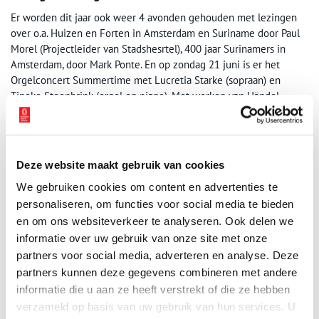
Er worden dit jaar ook weer 4 avonden gehouden met lezingen
over o.a. Huizen en Forten in Amsterdam en Suriname door Paul
Morel (Projectleider van Stadshesrtel), 400 jaar Surinamers in
Amsterdam, door Mark Ponte. En op zondag 21 juni is er het
Orgelconcert Summertime met Lucretia Starke (sopraan) en
Tineke Steenbrink (orgel en piano). Met werken van Händel,
Fauré, Vierne en Surinaamse traditionals.
Workshop Angisa vouwen en wandkleed Draden van
ons slavernijverleden
Deze website maakt gebruik van cookies
Op 11 juni wordt er een workshop angisa vouwen gegeven,
We gebruiken cookies om content en advertenties te
waarbij u de traditionele hoofddoek mee naar huis mag nemen.
personaliseren, om functies voor social media te bieden
En Gedurende de Surinaamse Maanden kan iedereen die wil in
en om ons websiteverkeer te analyseren. Ook delen we
de Amstelkerk meewerken aan het Amsterdamse deel van het
informatie over uw gebruik van onze site met onze
Noord-Hollandse wandkleed over ons slavernijverleden. Met
partners voor social media, adverteren en analyse. Deze
naald en draad in de hand draagt u letterlijk een steekje bij aan
partners kunnen deze gegevens combineren met andere
dit bijzondere kunstwerk. Het ontwerp is van Raul Balai en
informatie die u aan ze heeft verstrekt of die ze hebben
iedereen kan gratis (met aanmelding) meedoen.
verzameld op basis van uw gebruik van hun services. U