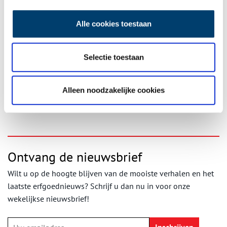
Historische Vereniging Heemstede-Bennebroek
Meer lezen?
Alle cookies toestaan
Kijk dan ook eens naar het artikel ‘Julien Wolbers: voorvechter
voor afschaffing slavernij kwam uit Heemstede’ van Marc de
Selectie toestaan
Bruijn in
HeerlijkHeden
(tijdschrift van de Historische Vereniging
Heemstede-Bennebroek) nr. 183 uit 2020.
Alleen noodzakelijke cookies
Publicatiedatum: 11/10/2021
Ontvang de nieuwsbrief
Wilt u op de hoogte blijven van de mooiste verhalen en het
laatste erfgoednieuws? Schrijf u dan nu in voor onze
wekelijkse nieuwsbrief!