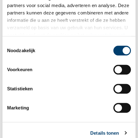
partners voor social media, adverteren en analyse. Deze
partners kunnen deze gegevens combineren met andere
informatie die u aan ze heeft verstrekt of die ze hebben
verzameld op basis van uw gebruik van hun services. U
gaat akkoord met de cookies en het
privacystatement
als u onze website blijft gebruiken.
Toestemmingsselectie
Noodzakelijk
Wolbers’ boek ‘De slavernij in Suriname’. Via Historische Vereniging Heemstede-
Bennebroek.
Voorkeuren
Auteur:
Ton de Groot,
Haarlem 105
Statistieken
Bronnen:
Dr Reinsma / Nieuw Nederlandsch Biografisch Woordenboek (N
Marketing
NBW)
NPO focus
Nederlandse Organisatie voor Wetenschappelijk Onderzoek (N
WO)
Details tonen