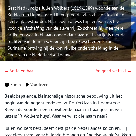
Geschiedkundige Julien Wolbers (1819-1889) woonde aan de
Kerklaan in Heemstede. Hij ontplooide zich als een lokaal en
kerkelijk bestuurder. Maar bovenal was hij een voorvechter
voor de afschaffing van de slavernij. Zo schreef hij meerdere
artikelen waarin hij aantoonde dat slavernij in strijd is met de
rechten van de mens. Voor zijn boek 'Geschiedenis van
Suriname' ontving hij de koninklijke onderscheiding in de
Orde van de Nederlandse Leeuw.
← Vorig verhaal
Volgend verhaal →
3 min
Voorlezen
Beeldbepalende, kleinschalige historische bebouwing uit het
begin van de negentiende eeuw. De Kerklaan in Heemstede.
Boven de voordeur een opvallende naam in fraai geschreven
letters “ ’t Wolbers huys”. Waar verwijst die naam naar?
Julien Wolbers bestudeert destijds de Nederlandse koloniën. Hij
raadpleegt veel verschillende bronnen en Engelse archiefstukken.