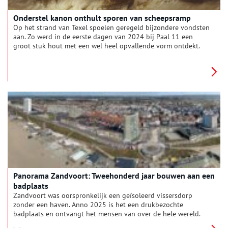
Onderstel kanon onthult sporen van scheepsramp
Op het strand van Texel spoelen geregeld bijzondere vondsten
aan. Zo werd in de eerste dagen van 2024 bij Paal 11 een
groot stuk hout met een wel heel opvallende vorm ontdekt.
Aan één zijde van het hout waren duidelijk uitgesneden
trappen zichtbaar, die uitnodigden tot verder onderzoek. Het
bleek te gaan om een gedeelte van een ‘rolpaard’: een houten
onderstel van een scheepskanon. Wat was er met het schip
gebeurd waar dit rolpaard ooit bij hoorde?
Panorama Zandvoort: Tweehonderd jaar bouwen aan een
badplaats
Zandvoort was oorspronkelijk een geïsoleerd vissersdorp
zonder een haven. Anno 2025 is het een drukbezochte
badplaats en ontvangt het mensen van over de hele wereld.
Bezoekers komen af op onder meer het circuit, het strandleven,