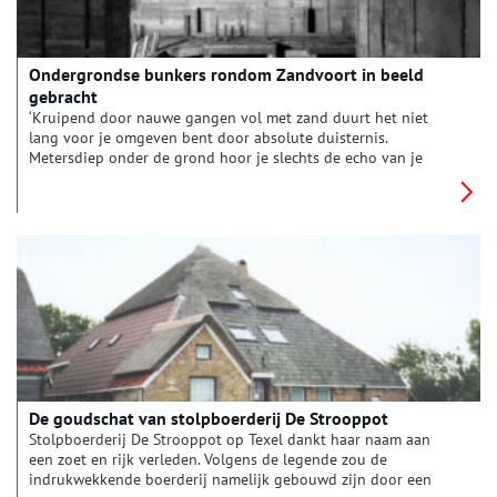
Ondergrondse bunkers rondom Zandvoort in beeld
gebracht
‘Kruipend door nauwe gangen vol met zand duurt het niet
lang voor je omgeven bent door absolute duisternis.
Metersdiep onder de grond hoor je slechts de echo van je
eigen ademhaling, de buitenwereld is stil. Het signaal van je
telefoon is weggevallen. Je schijnt met een zaklamp in het
duister, waar sinds de oorlog geen licht meer is geweest.’
De goudschat van stolpboerderij De Strooppot
Stolpboerderij De Strooppot op Texel dankt haar naam aan
een zoet en rijk verleden. Volgens de legende zou de
indrukwekkende boerderij namelijk gebouwd zijn door een