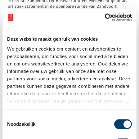
Street Art Zandvoort. Dit nieuwe cultureel evenement geldt als
artistiek statement in de openbare ruimte van Zandvoort.
1 min
Deze website maakt gebruik van cookies
We gebruiken cookies om content en advertenties te
personaliseren, om functies voor social media te bieden
en om ons websiteverkeer te analyseren. Ook delen we
informatie over uw gebruik van onze site met onze
partners voor social media, adverteren en analyse. Deze
Oorlog aan de Herenweg: drakentanden en
partners kunnen deze gegevens combineren met andere
tankversperringen
informatie die u aan ze heeft verstrekt of die ze hebben
Tijdens de Tweede Wereldoorlog werd de Noordzeekust een
verzameld op basis van uw gebruik van hun services. U
belangrijke schakel in de Atlantikwall. Dat was een keten van
gaat akkoord met de cookies en het
privacystatement
Duitse verdedigingswerken langs de West-Europese kust,
bedoeld om een invasie vanuit zee te voorkomen. In de Noord-
als u onze website blijft gebruiken.
Toestemmingsselectie
Hollandse kustplaatsjes werd een lang lint van bunkers,
Noodzakelijk
kanonnen en mijnenvelden opgetrokken. Zo ook in Egmond,
Bergen en Camperduin, die van oudsher met elkaar verbonden
zijn door de Herenweg.