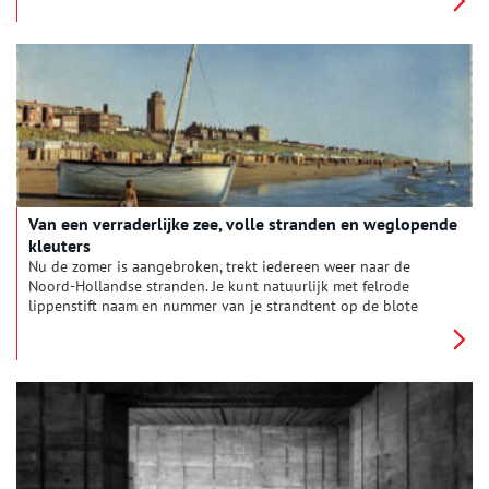
een container vol gloednieuwe televisies.
Van een verraderlijke zee, volle stranden en weglopende
kleuters
Nu de zomer is aangebroken, trekt iedereen weer naar de
Noord-Hollandse stranden. Je kunt natuurlijk met felrode
lippenstift naam en nummer van je strandtent op de blote
ruggetjes van je kinderen tekenen, zoals een moeder van drie
kleuters op het Zandvoortse strand eens deed. Maar dat hoeft
niet meer: om te voorkomen dat kleine kinderen hun ouders
kwijt raken, delen vrijwilligers van de reddingsbrigades
tegenwoordig naamplaatjes uit. Werkt net zo goed en staat
wat charmanter. Dat ging vroeger wel anders.