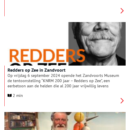
strandzand in de hoofdstad. Op de laatste rit was het alsof een
vertrouwde vriend afscheid nam. Eind augustus 1957,
middernacht, was er op straat geen doorkomen aan.
Redders op Zee in Zandvoort
Op vrijdag 6 september 2024 opende het Zandvoorts Museum
de tentoonstelling “KNRM 200 jaar – Redders op Zee”, een
eerbetoon aan de helden die al 200 jaar vrijwillig levens
redden op zee. Tijdens het jubileumjaar – waarin de
2 min
Koninklijke Nederlandse Redding Maatschappij (KNRM) haar
200-jarig bestaan viert – brengt het landelijk initiatief
‘Redders op Zee’ de verhalen van de mensen achter de KNRM
op verschillende manieren tot leven.