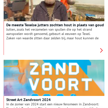
De meeste Texelse jutters zochten hout in plaats van goud
Jutten, zoals het verzamelen van spullen die op het strand
aanspoelen wordt genoemd, gebeurt al eeuwen op Texel.
Zaken van waarde zitten daar zelden bij, maar hout kunnen de
eilandbewoners altijd goed gebruiken. Wij spraken jutter Piet
van Leersum over flessenpost, aangespoelde tv-toestellen en
de sterke verhalen van het eiland.
Street Art Zandvoort 2024
In de zomer van 2024 start een nieuw fenomeen in Zandvoort: