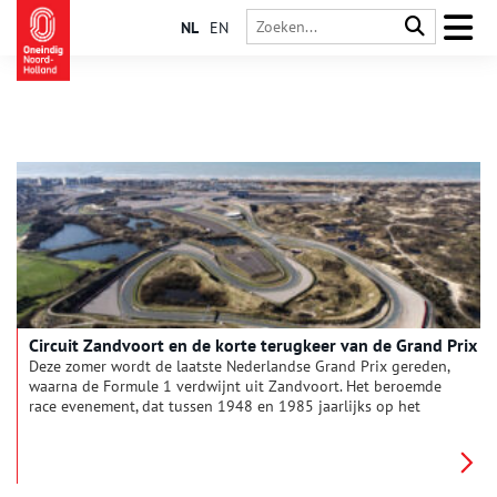
NL
EN
Circuit Zandvoort en de korte terugkeer van de Grand Prix
Deze zomer wordt de laatste Nederlandse Grand Prix gereden,
waarna de Formule 1 verdwijnt uit Zandvoort. Het beroemde
race evenement, dat tussen 1948 en 1985 jaarlijks op het
circuit van Zandvoort georganiseerd werd, maakte de
afgelopen vijf jaar een indrukwekkende comeback. Hoe kon
een kleine badplaats in de Noord-Hollandse duinen uitgroeien
tot zo’n grote naam in de racewereld? En waarom komt er nu