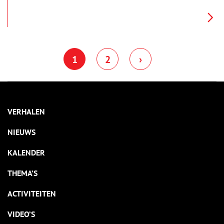
arme jutter, die dankzij geluk en bluf tot grote rijkdom kwam.
In het verhaal van De Strooppot ligt de wensdroom van elke
arme Texelaar verborgen.
1
2
›
VERHALEN
NIEUWS
KALENDER
THEMA’S
ACTIVITEITEN
VIDEO’S