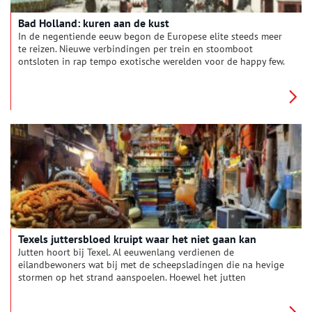
Bad Holland: kuren aan de kust
In de negentiende eeuw begon de Europese elite steeds meer
te reizen. Nieuwe verbindingen per trein en stoomboot
ontsloten in rap tempo exotische werelden voor de happy few.
Er werd gefeest in Londen, overwinterd aan de Franse Rivièra
en gekuurd aan de Noordzeekust. De vissersdorpen Zandvoort
en Scheveningen veranderden in mondaine badplaatsen met
hotels en vermaak op stand.
Texels juttersbloed kruipt waar het niet gaan kan
Jutten hoort bij Texel. Al eeuwenlang verdienen de
eilandbewoners wat bij met de scheepsladingen die na hevige
stormen op het strand aanspoelen. Hoewel het jutten
tegenwoordig meer een hobby dan noodzaak is, valt er nog
steeds genoeg te vinden. Van een simpele reddingsboei tot