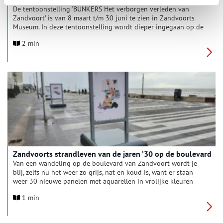
De tentoonstelling ‘BUNKERS Het verborgen verleden van
Zandvoort’ is van 8 maart t/m 30 juni te zien in Zandvoorts
Museum. In deze tentoonstelling wordt dieper ingegaan op de
bouw van de bunkers en het ver-borgen verleden van
2 min
Zandvoort tijdens de Tweede Wereldoorlog. De tentoonstelling
is bedoeld om meer in-zicht te verschaffen en de
gebeurtenissen historisch te duiden. De bouw en functie van
de bunkers vormen de basis van de tentoonstelling. De
tentoonstelling begint in het heden. Met het betreden van
elke ruimte wordt het verborgen verleden van Zandvoort
onthuld.
Zandvoorts strandleven van de jaren ’30 op de boulevard
Van een wandeling op de boulevard van Zandvoort wordt je
blij, zelfs nu het weer zo grijs, nat en koud is, want er staan
weer 30 nieuwe panelen met aquarellen in vrolijke kleuren
met het strandleven uit de jaren ’30. De afbeeldingen zijn
1 min
gemaakt door de illustrator Herman Moerkerk (1879-1949).
Tijdens zijn bezoek aan de badplaats maakte hij een serie van
135 aquarellen op het strand van Zandvoort, waarvan er nu 30