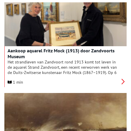
weer een einde aan die wereldfaam?
Aankoop aquarel Fritz Mock (1913) door Zandvoorts
Museum
Het strandleven van Zandvoort rond 1913 komt tot leven in
de aquarel Strand Zandvoort, een recent verworven werk van
de Duits-Zwitserse kunstenaar Fritz Mock (1867–1919). Op 6
februari heeft Zandvoorts Museum deze bijzondere aquarel
1 min
aangekocht via galerie Ubbens Art. Het werk is een
waardevolle aanvulling op de collectie en biedt een zeldzame
blik op Zandvoort als moderne badplaats aan het begin van
de twintigste eeuw.