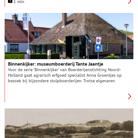
1 min
de boulevards, het vertier, de hotels, de golfbanen, een
uitgestrekt natuurgebied en tot voor kort ook het casino. Eind
2025 viert deze badplaats het 200-jarig bestaan. Het ABC
Architectuurcentrum wijdt een expositie aan de
stedenbouwkundige ontwikkeling en toekomst van deze
kustplaats.
Binnenkijker: museumboerderij Tante Jaantje
Voor de serie ‘Binnenkijker’ van Boerderijenstichting Noord-
Holland gaat agrarisch erfgoed specialist Anna Groentjes op
bezoek bij bijzondere stolpboerderijen. Trotse eigenaren
vertellen haar alles over de geschiedenis en het interieur van
de stolp. De interieurs verschillen nog meer van elkaar dan de
buitenkanten. Bij woonboerderijen zien we de zoektocht naar
het toepassen van nieuwe functies, op basis van de
oorspronkelijke indeling. Deze keer reist Anna af naar
museumboerderij Tante Jaantje in Callantsoog.