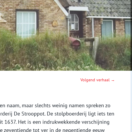
Volgend verhaal →
een naam, maar slechts weinig namen spreken zo
rderij De Strooppot. De stolpboerderij ligt iets ten
t 1637. Het is een indrukwekkende verschijning
de zeventiende tot ver in de negentiende eeuw