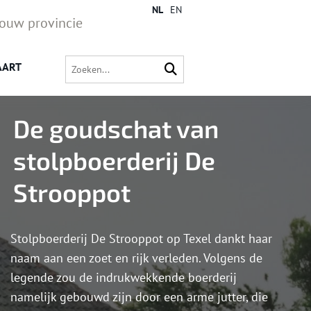
NL
EN
jouw provincie
AART
De goudschat van
stolpboerderij De
Strooppot
Stolpboerderij De Strooppot op Texel dankt haar
naam aan een zoet en rijk verleden. Volgens de
legende zou de indrukwekkende boerderij
namelijk gebouwd zijn door een arme jutter, die