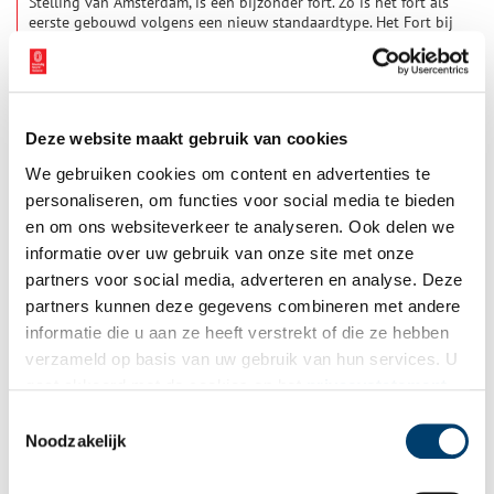
Stelling van Amsterdam, is een bijzonder fort. Zo is het fort als
eerste gebouwd volgens een nieuw standaardtype. Het Fort bij
Vijfhuizen kan daarom beschouwd worden als een
‘voorbeeldfort’ voor de eerste reeks van forten die in de jaren
1897-1907 aan de west- en zuidkant van Amsterdam verrezen.
Deze website maakt gebruik van cookies
We gebruiken cookies om content en advertenties te
personaliseren, om functies voor social media te bieden
en om ons websiteverkeer te analyseren. Ook delen we
informatie over uw gebruik van onze site met onze
partners voor social media, adverteren en analyse. Deze
Fort in de Botshol
partners kunnen deze gegevens combineren met andere
Hoewel het Fort in de Botshol niet volgens de plannen is
informatie die u aan ze heeft verstrekt of die ze hebben
voltooid, hoort het fortterrein bij het Zuidfront van de Stelling
verzameld op basis van uw gebruik van hun services. U
van Amsterdam. Het fort moest de dijk langs de Waver en een
deel van de polder verdedigen.
gaat akkoord met de cookies en het
privacystatement
als u onze website blijft gebruiken.
Toestemmingsselectie
Noodzakelijk