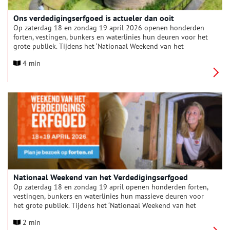
Ons verdedigingserfgoed is actueler dan ooit
Op zaterdag 18 en zondag 19 april 2026 openen honderden
forten, vestingen, bunkers en waterlinies hun deuren voor het
grote publiek. Tijdens het ‘Nationaal Weekend van het
Verdedigingserfgoed’ verandert Nederland van Den Helder tot
4 min
Maastricht in één groot openluchtmuseum. Stichting Forten
Nederland nodigt jong en oud uit om te ontdekken waarom
deze plekken, juist in de wereld van vandaag, relevanter zijn
dan ooit.
Nationaal Weekend van het Verdedigingserfgoed
Op zaterdag 18 en zondag 19 april openen honderden forten,
vestingen, bunkers en waterlinies hun massieve deuren voor
het grote publiek. Tijdens het ‘Nationaal Weekend van het
Verdedigingserfgoed’ verandert Nederland van Den Helder tot
2 min
Maastricht in één groot openluchtmuseum. Stichting Forten