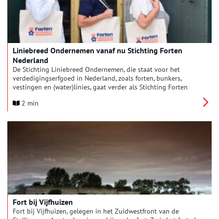
Liniebreed Ondernemen vanaf nu Stichting Forten
Nederland
De Stichting Liniebreed Ondernemen, die staat voor het
verdedigingserfgoed in Nederland, zoals forten, bunkers,
vestingen en (water)linies, gaat verder als Stichting Forten
Nederland. Dat is bekend gemaakt op Fort Nieuwersluis bij de
2 min
aftrap van het Fortenfestival dat op zaterdag 7 september
begint.
Fort bij Vijfhuizen
Fort bij Vijfhuizen, gelegen in het Zuidwestfront van de