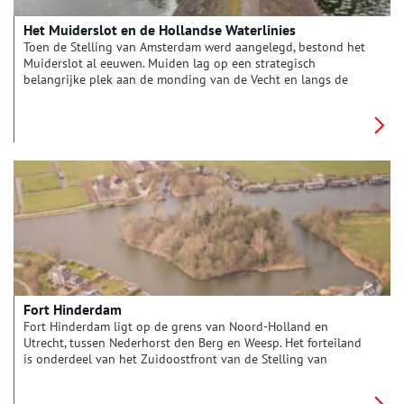
Het Muiderslot en de Hollandse Waterlinies
Toen de Stelling van Amsterdam werd aangelegd, bestond het
Muiderslot al eeuwen. Muiden lag op een strategisch
belangrijke plek aan de monding van de Vecht en langs de
oude Zuiderzeedijk. Muiden en het Muiderslot zijn door de
jaren heen onderdeel geweest van vier verschillende
waterlinies.
Fort Hinderdam
Fort Hinderdam ligt op de grens van Noord-Holland en
Utrecht, tussen Nederhorst den Berg en Weesp. Het forteiland
is onderdeel van het Zuidoostfront van de Stelling van
Amsterdam en verdedigde de Dammerkade en de Vecht met
beide oevers.