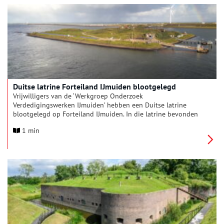
Duitse latrine Forteiland IJmuiden blootgelegd
Vrijwilligers van de ‘Werkgroep Onderzoek
Verdedigingswerken IJmuiden’ hebben een Duitse latrine
blootgelegd op Forteiland IJmuiden. In die latrine bevonden
zich vijf zitplaatsen, van elkaar gescheiden met een betonnen
1 min
muurtje, waar Duitse soldaten hun behoefte konden doen.