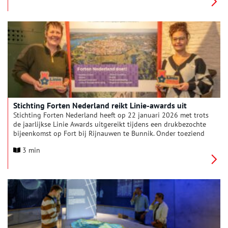
Nederland nodigt jong en oud uit om te ontdekken waarom
deze plekken, juist in de wereld van vandaag, relevanter zijn
dan ooit.
Stichting Forten Nederland reikt Linie-awards uit
Stichting Forten Nederland heeft op 22 januari 2026 met trots
de jaarlijkse Linie Awards uitgereikt tijdens een drukbezochte
bijeenkomst op Fort bij Rijnauwen te Bunnik. Onder toeziend
oog van ruim 100 erfgoedrelaties ontvingen twee mensen, die
3 min
zich namens hun organisatie inzetten voor het behoud en de
ontwikkeling van het verdedigingserfgoed in Nederland, een
award: Eveline Blok van Vereniging Natuurmonumenten én
Audrey Satoer van Fort Kijkduin.