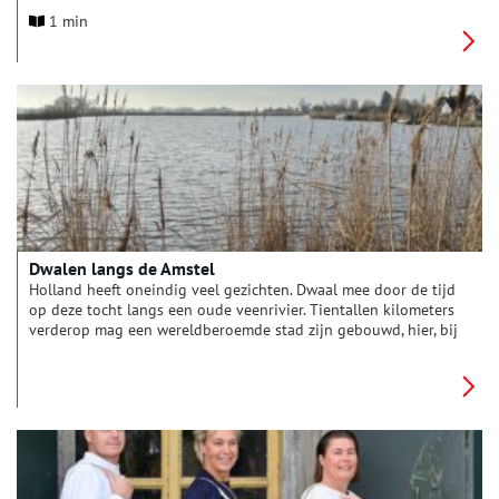
historische verdedigingswerken en een belangrijk onderdeel
1 min
van UNESCO Werelderfgoed Hollandse Waterlinies. Omdat de
verschillende liniedijken in Noord-Holland onvoldoende
zichtbaar en herkenbaar zijn, voert Landschap Noord-Holland
in opdracht van provincie Noord-Holland een
herstelprogramma uit.
Dwalen langs de Amstel
Holland heeft oneindig veel gezichten. Dwaal mee door de tijd
op deze tocht langs een oude veenrivier. Tientallen kilometers
verderop mag een wereldberoemde stad zijn gebouwd, hier, bij
Fort aan de Drecht, kijk je uit over weids polderland. Langs de
sloot sluipt een grote zilverreiger. Een aalscholver duikt plots
op in de fortgracht.