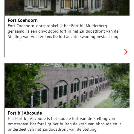
Fort Coehoorn
Fort Coehoorn, oorspronkelijk het Fort bij Muiderberg
genaamd, is een onvoltooid fort in het Zuidoostfront van de
Stelling van Amsterdam. De fortwachterswoning bestaat nog
steeds, maar op het oude fortterrein is inmiddels een
woonwijk gebouwd. De naam van het fort verwijst naar de
bekende vestingbouwer Menno van Coehoorn (1641-1704).
Fort bij Abcoude
Het Fort bij Abcoude is het oudste fort van de Stelling van
Amsterdam. Het fort ligt net buiten de kern van Abcoude en is
onderdeel van het Zuidoostfront van de Stelling.